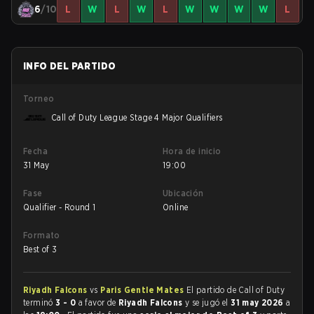
6
/10
L
W
L
W
L
W
W
W
W
L
INFO DEL PARTIDO
Torneo
Call of Duty League Stage 4 Major Qualifiers
Fecha
Hora de inicio
31 May
19:00
Fase
Ubicación
Qualifier - Round 1
Online
Formato
Best of 3
Riyadh Falcons
vs
Paris Gentle Mates
El partido de Call of Duty
terminó
3 - 0
a favor de
Riyadh Falcons
y se jugó el
31 may 2026
a