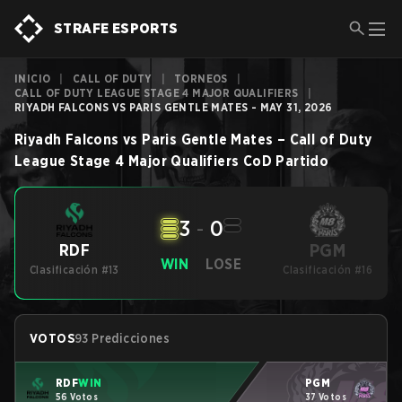
STRAFE ESPORTS
INICIO
|
CALL OF DUTY
|
TORNEOS
|
CALL OF DUTY LEAGUE STAGE 4 MAJOR QUALIFIERS
|
RIYADH FALCONS VS PARIS GENTLE MATES - MAY 31, 2026
Riyadh Falcons
vs
Paris Gentle Mates
–
Call of Duty
League Stage 4 Major Qualifiers
CoD
Partido
3
-
0
PGM
RDF
WIN
LOSE
Clasificación #13
Clasificación #16
VOTOS
93 Predicciones
RDF
WIN
PGM
56 Votos
37 Votos