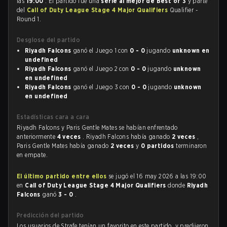
las
19:00
. El partido fue una
serie al mejor de Best of 3
y parte
del
Call of Duty League Stage 4 Major Qualifiers
Qualifier -
Round 1.
Desglose del partido
Riyadh Falcons
ganó el Juego 1 con
0 - 0
jugando
unknown en
undefined
Riyadh Falcons
ganó el Juego 2 con
0 - 0
jugando
unknown
en undefined
Riyadh Falcons
ganó el Juego 3 con
0 - 0
jugando
unknown
en undefined
Estadísticas cara a cara
Riyadh Falcons y Paris Gentle Mates se habían enfrentado
anteriormente
4 veces
. Riyadh Falcons había ganado
2 veces
,
Paris Gentle Mates había ganado
2 veces
y
0 partidos
terminaron
en empate.
El último partido entre ellos
se jugó el 16 may 2026 a las 19:00
en
Call of Duty League Stage 4 Major Qualifiers
donde
Riyadh
Falcons
ganó
3 - 0
.
Predicción del partido
Los usuarios de Strafe tenían un favorito en este partido, y predijeron