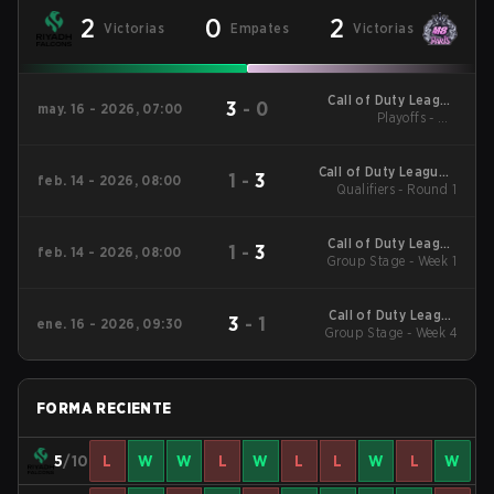
2
0
2
Victorias
Empates
Victorias
Call of Duty League
3
-
0
may. 16 - 2026, 07:00
Playoffs - UB
Major 3
Quarterfinals
Call of Duty League -
1
-
3
feb. 14 - 2026, 08:00
Call of Duty League
Qualifiers - Round 1
Stage 2 Major
Qualifiers
Call of Duty League
1
-
3
feb. 14 - 2026, 08:00
2026 Regular Season
Group Stage - Week 1
Stage 2 Qualifiers
Call of Duty League
3
-
1
ene. 16 - 2026, 09:30
2026 Regular Season
Group Stage - Week 4
Stage 1 Qualifiers
FORMA RECIENTE
5
/10
L
W
W
L
W
L
L
W
L
W