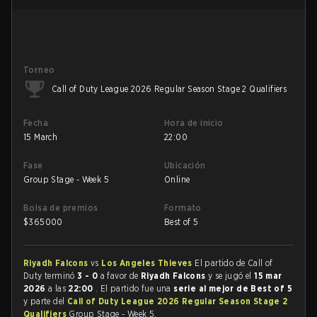
Torneo
Call of Duty League 2026 Regular Season Stage 2 Qualifiers
Fecha
Hora de inicio
15 March
22:00
Fase
Ubicación
Group Stage - Week 5
Online
Bolsa de premios
Formato
$
365000
Best of 5
Riyadh Falcons
vs
Los Angeles Thieves
El partido de Call of
Duty terminó
3 - 0
a favor de
Riyadh Falcons
y se jugó el
15 mar
2026
a las
22:00
. El partido fue una
serie al mejor de Best of 5
y parte del
Call of Duty League 2026 Regular Season Stage 2
Qualifiers
Group Stage - Week 5.