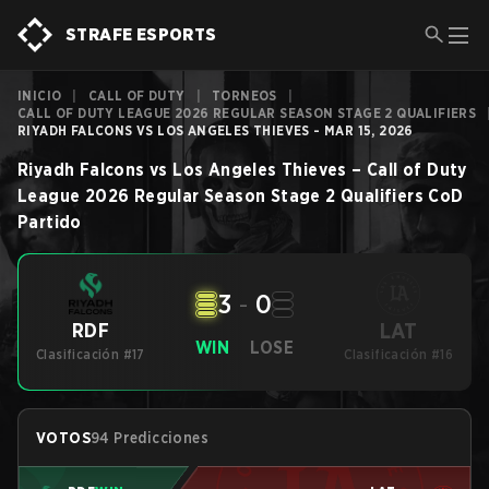
STRAFE ESPORTS
INICIO
|
CALL OF DUTY
|
TORNEOS
|
CALL OF DUTY LEAGUE 2026 REGULAR SEASON STAGE 2 QUALIFIERS
RIYADH FALCONS VS LOS ANGELES THIEVES - MAR 15, 2026
Riyadh Falcons
vs
Los Angeles Thieves
–
Call of Duty
League 2026 Regular Season Stage 2 Qualifiers
CoD
Partido
3
-
0
LAT
RDF
WIN
LOSE
Clasificación #17
Clasificación #16
VOTOS
94 Predicciones