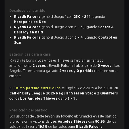
Desglose del partido
Riyadh Falcons
ganó el Juego 1 con
250 - 244
jugando
Hardpoint en Den
Riyadh Falcons
ganó el Juego 2 con
6 - 3
jugando
Search &
Destroy en Raid
Riyadh Falcons
ganó el Juego 3 con
5 - 4
jugando
Control en
Scar
Estadísticas cara a cara
Riyadh Falcons y Los Angeles Thieves se habían enfrentado
anteriormente
2 veces
. Riyadh Falcons había ganado
0 veces
, Los
Angeles Thieves había ganado
2 veces
y
0 partidos
terminaron en
empate.
El último partido entre ellos
se jugó el 7 dic 2025 a las 20:00 en
Call of Duty League 2026 Regular Season Stage 2 Qualifiers
donde
Los Angeles Thieves
ganó
3 - 1
.
Predicción del partido
Los usuarios de Strafe tenían un favorito abrumador en este partido,
y predijeron la victoria de
Los Angeles Thieves
con
80.9%
de los
votos a su favor y
19.1%
de los votos para
Riyadh Falcons
.