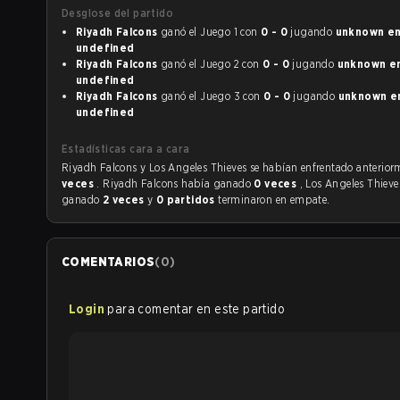
Desglose del partido
Riyadh Falcons
ganó el Juego 1 con
0 - 0
jugando
unknown en
undefined
Riyadh Falcons
ganó el Juego 2 con
0 - 0
jugando
unknown en
undefined
Riyadh Falcons
ganó el Juego 3 con
0 - 0
jugando
unknown en
undefined
Estadísticas cara a cara
Riyadh Falcons y Los Angeles Thieves se habían enfrenta
veces
. Riyadh Falcons había ganado
0 veces
, Los Angeles Thiev
ganado
2 veces
y
0 partidos
terminaron en empate.
COMENTARIOS
(
0
)
Login
para comentar en este partido