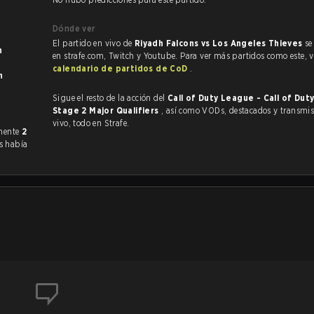
Dónde ver
El partido en vivo de
Riyadh Falcons vs Los Angeles Thieves
se
en strafe.com, Twitch y Youtube. Para ver más partidos como este, vi
calendario de partidos de CoD
.
Sigue el resto de la acción del
Call of Duty League - Call of Du
Stage 2 Major Qualifiers
, así como VODs, destacados y transmisiones en
vivo, todo en Strafe.
do anteriormente
2
es había