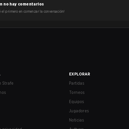
n no hay comentarios
 sé el primero en comenzar la conversación!
A
EXPLORAR
 Strafe
Partidas
nos
Torneos
Equipos
Jugadores
Noticias