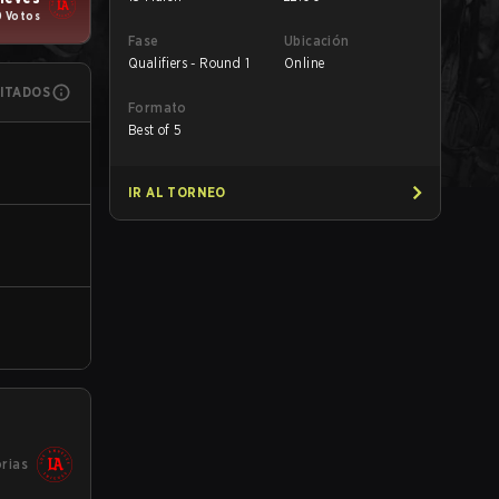
0 Votos
Fase
Ubicación
Qualifiers - Round 1
Online
MITADOS
Formato
Best of 5
IR AL TORNEO
orias