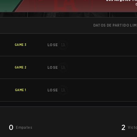
DATOS DE PARTIDO LI
LOSE
GAME
3
LOSE
GAME
2
LOSE
GAME
1
0
2
Empates
Vict