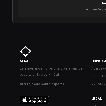
Aú
¡Inicia sesión y
STRAFE
EMPRES
La experiencia número uno para fans de
Acerca de
esports en la web y móvil.
Contácta
Carreras
Strafe, todo sobre esports
LEGAL