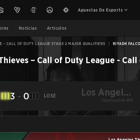
Apuestas De Esports
ores
Noticias
Artículos
E - CALL OF DUTY LEAGUE STAGE 2 MAJOR QUALIFIERS
|
RIYADH FALCO
Thieves
–
Call of Duty League - Cal
Los Angeles
3
-
0
LOSE
Thieves
Clasificación #16
Los Angeles T