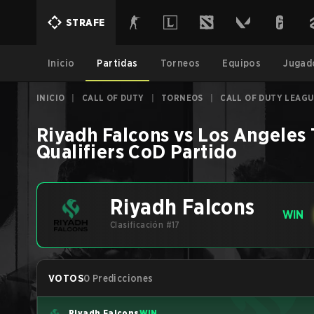
STRAFE
Inicio
Partidas
Torneos
Equipos
Jugad
INICIO
|
CALL OF DUTY
|
TORNEOS
|
CALL OF DUTY LEAGU
Riyadh Falcons
vs
Los Angeles 
Qualifiers
CoD
Partido
Riyadh Falcons
WIN
Clasificación #17
VOTOS
0 Predicciones
Riyadh Falcons
WIN