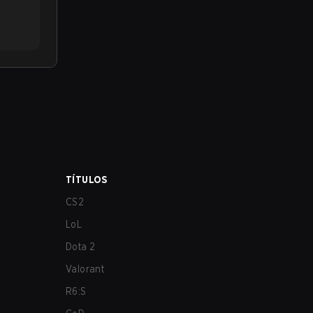
TÍTULOS
CS2
LoL
Dota 2
Valorant
R6:S