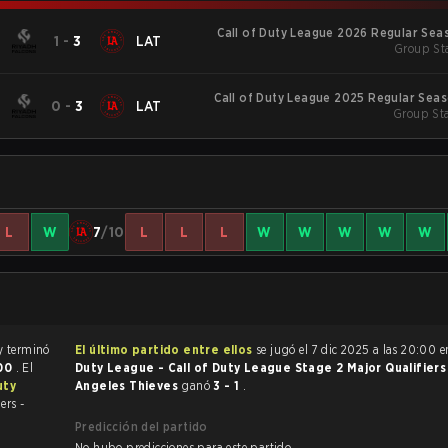
Call of Duty League 2026 Regular Sea
1
-
3
LAT
Group Sta
Call of Duty League 2025 Regular Sea
0
-
3
LAT
Group Sta
L
W
7
/10
L
L
L
W
W
W
W
W
El partido de Call of Duty terminó
El último partido entre ellos
se jugó el 7 dic 2025 a las 20:00 
:00
. El
Duty League - Call of Duty League Stage 2 Major Qualifier
uty
Angeles Thieves
ganó
3 - 1
.
ers -
Predicción del partido
No hubo predicciones para este partido.