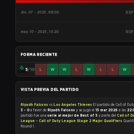
dic. 07 - 2025, 08:00
RDF
may. 10 - 2025, 10:20
RDF
FORMA RECIENTE
5
/10
L
W
W
L
W
L
L
W
VISTA PREVIA DEL PARTIDO
Riyadh Falcons
vs
Los Angeles Thieves
3 - 0
a favor de
Riyadh Falcons
y se jugó el
15 mar 2026
a las
22
partido fue una
serie al mejor de Best of 5
y parte del
Call of D
League - Call of Duty League Stage 2 Major Qualifiers
Qualifi
Round 1.