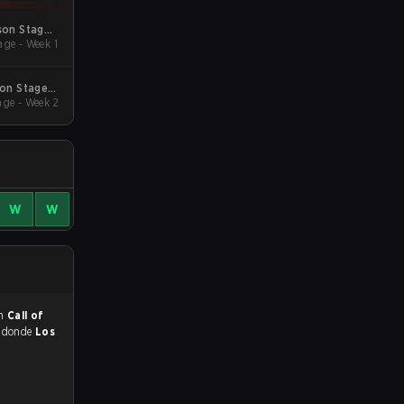
son Stage 1
ge - Week 1
Qualifiers
son Stage 4
ge - Week 2
Qualifiers
W
W
en
Call of
s
donde
Los