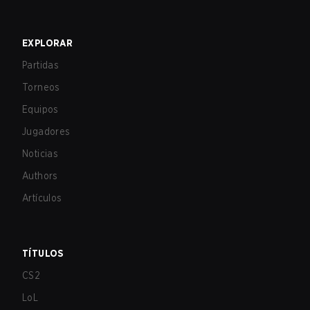
EXPLORAR
Partidas
Torneos
Equipos
Jugadores
Noticias
Authors
Artículos
TÍTULOS
CS2
LoL