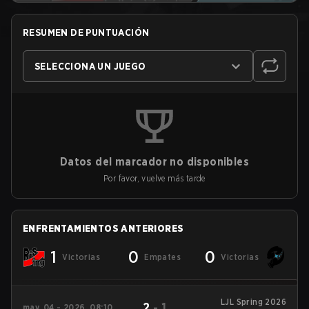
RESUMEN DE PUNTUACIÓN
SELECCIONA UN JUEGO
Datos del marcador no disponibles
Por favor, vuelve más tarde
ENFRENTAMIENTOS ANTERIORES
1
0
0
Victorias
Empates
Victorias
LJL Spring 2026
2
-
1
may. 04 - 2026, 08:10