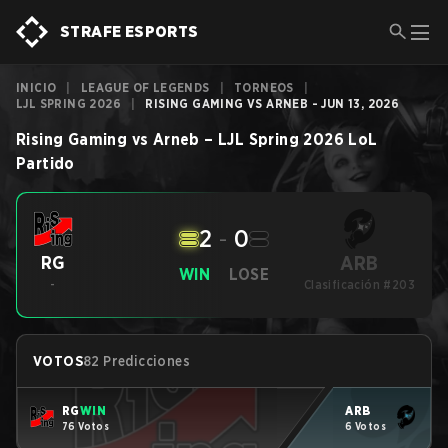
STRAFE ESPORTS
INICIO
|
LEAGUE OF LEGENDS
|
TORNEOS
|
LJL SPRING 2026
|
RISING GAMING VS ARNEB - JUN 13, 2026
Rising Gaming
vs
Arneb
–
LJL Spring 2026
LoL
Partido
2
-
0
ARB
RG
WIN
LOSE
-
Clasificación #203
VOTOS
82 Predicciones
RG
WIN
ARB
76 Votos
6 Votos