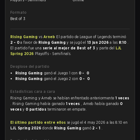
Formato
Best of 3
Rising Gaming
vs
Arneb
El partido de League of Legends terminó
2 - 0
a favor de
Rising Gaming
y se jugó el
13 jun 2026
a las
8:10
.
El partido fue una
serie al mejor de Best of 3
y parte del
LJL
Spring 2026
Playoffs - Semifinals.
Desglose del partido
Rising Gaming
ganó el Juego 1 con
0 - 0
Rising Gaming
ganó el Juego 2 con
0 - 0
Estadísticas cara a cara
Rising Gaming y Arneb se habían enfrentado anteriormente
1 veces
. Rising Gaming había ganado
1 veces
, Arneb había ganado
0
veces
y
0 partidos
terminaron en empate.
El último partido entre ellos
se jugó el 4 may 2026 a las 8:10 en
LJL Spring 2026
donde
Rising Gaming
ganó
2 - 1
.