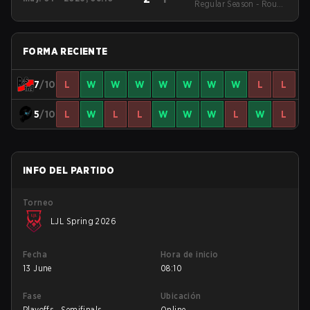
Regular Season - Round
1
FORMA RECIENTE
7
/10
L
W
W
W
W
W
W
W
L
L
5
/10
L
W
L
L
W
W
W
L
W
L
INFO DEL PARTIDO
Torneo
LJL Spring 2026
Fecha
Hora de inicio
13 June
08:10
Fase
Ubicación
Playoffs - Semifinals
Online