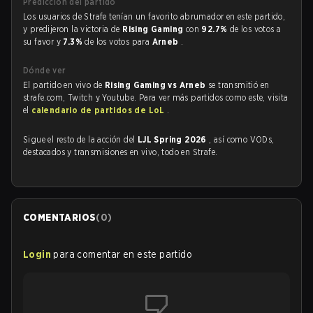
Predicción del partido
Los usuarios de Strafe tenían un favorito abrumador en este partido,
y predijeron la victoria de
Rising Gaming
con
92.7%
de los votos a
su favor y
7.3%
de los votos para
Arneb
.
Dónde ver
El partido en vivo de
Rising Gaming vs Arneb
se transmitió en
strafe.com, Twitch y Youtube. Para ver más partidos como este, visita
el
calendario de partidos de LoL
.
Sigue el resto de la acción del
LJL Spring 2026
, así como VODs,
destacados y transmisiones en vivo, todo en Strafe.
COMENTARIOS
(
0
)
Login
para comentar en este partido