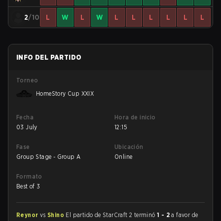
2
/10
L
W
L
W
L
L
L
L
L
L
INFO DEL PARTIDO
Torneo
HomeStory Cup XXIX
Fecha
Hora de inicio
03 July
12:15
Fase
Ubicación
Group Stage - Group A
Online
Formato
Best of 3
Reynor
vs
Shino
El partido de StarCraft 2 terminó
1 - 2
a favor de