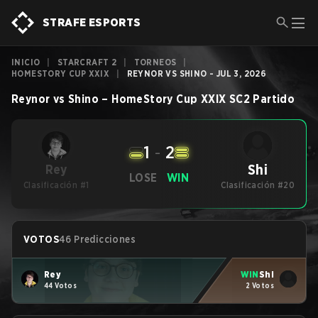
STRAFE ESPORTS
INICIO
|
STARCRAFT 2
|
TORNEOS
|
HOMESTORY CUP XXIX
|
REYNOR VS SHINO - JUL 3, 2026
Reynor
vs
Shino
–
HomeStory Cup XXIX
SC2
Partido
1
-
2
Shi
Rey
LOSE
WIN
Clasificación #1
Clasificación #20
VOTOS
46 Predicciones
Rey
WIN
Shi
44 Votos
2 Votos