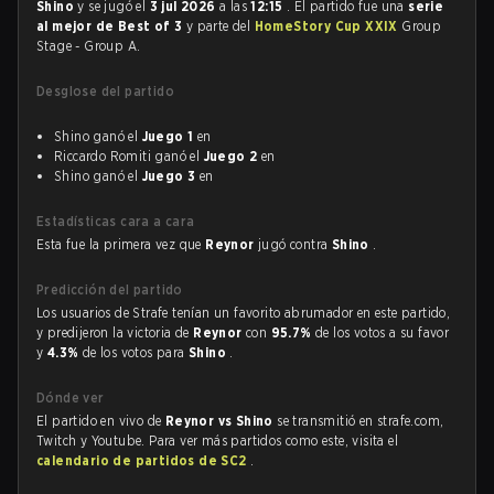
Shino
y se jugó el
3 jul 2026
a las
12:15
. El partido fue una
serie
al mejor de Best of 3
y parte del
HomeStory Cup XXIX
Group
Stage - Group A.
Desglose del partido
Shino ganó el
Juego 1
en
Riccardo Romiti ganó el
Juego 2
en
Shino ganó el
Juego 3
en
Estadísticas cara a cara
Esta fue la primera vez que
Reynor
jugó contra
Shino
.
Predicción del partido
Los usuarios de Strafe tenían un favorito abrumador en este partido,
y predijeron la victoria de
Reynor
con
95.7%
de los votos a su favor
y
4.3%
de los votos para
Shino
.
Dónde ver
El partido en vivo de
Reynor vs Shino
se transmitió en strafe.com,
Twitch y Youtube. Para ver más partidos como este, visita el
calendario de partidos de SC2
.