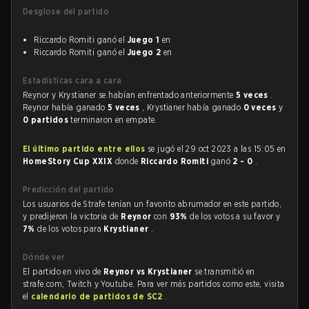
Desglose del partido
Riccardo Romiti ganó el
Juego 1
en
Riccardo Romiti ganó el
Juego 2
en
Estadísticas cara a cara
Reynor y Krystianer se habían enfrentado anteriormente
5 veces
.
Reynor había ganado
5 veces
, Krystianer había ganado
0 veces
y
0 partidos
terminaron en empate.
El último partido entre ellos
se jugó el 29 oct 2023 a las 15:05 en
HomeStory Cup XXIX
donde
Riccardo Romiti
ganó
2 - 0
.
Predicción del partido
Los usuarios de Strafe tenían un favorito abrumador en este partido,
y predijeron la victoria de
Reynor
con
93%
de los votos a su favor y
7%
de los votos para
Krystianer
.
Dónde ver
El partido en vivo de
Reynor vs Krystianer
se transmitió en
strafe.com, Twitch y Youtube. Para ver más partidos como este, visita
el
calendario de partidos de SC2
.