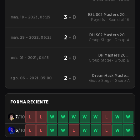
Europe
ESL SC2 Masters 2023
3
-
0
may. 18 - 2023, 03:25
Summer Regionals EU
Playoffs - Round of 16
DH SC2 Masters 2022
2
-
0
may. 29 - 2022, 06:25
Valencia Qualifiers EU
Group Stage - Group A
DH Masters 2021
2
-
0
oct. 01 - 2021, 04:15
Group Stage - Group B
Winter Europe
DreamHack Masters
2
-
0
ago. 06 - 2021, 05:00
Group Stage - Group A
Fall 2021 Europe
FORMA RECIENTE
7
/10
L
L
W
W
W
W
W
L
W
W
6
/10
L
L
W
W
L
W
W
L
W
W