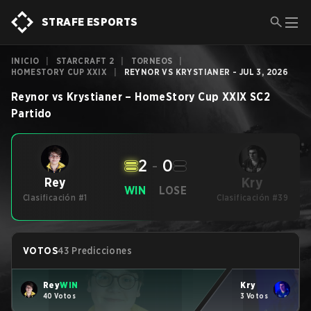
STRAFE ESPORTS
INICIO
|
STARCRAFT 2
|
TORNEOS
|
HOMESTORY CUP XXIX
|
REYNOR VS KRYSTIANER - JUL 3, 2026
Reynor
vs
Krystianer
–
HomeStory Cup XXIX
SC2
Partido
2
-
0
Kry
Rey
WIN
LOSE
Clasificación #1
Clasificación #39
VOTOS
43 Predicciones
Rey
WIN
Kry
40 Votos
3 Votos