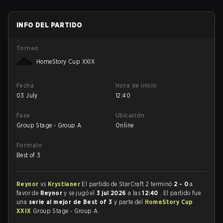
INFO DEL PARTIDO
Torneo
HomeStory Cup XXIX
Fecha
Hora de inicio
03 July
12:40
Fase
Ubicación
Group Stage - Group A
Online
Formato
Best of 3
Reynor
vs
Krystianer
El partido de StarCraft 2 terminó
2 - 0
a
favor de
Reynor
y se jugó el
3 jul 2026
a las
12:40
. El partido fue
una
serie al mejor de Best of 3
y parte del
HomeStory Cup
XXIX
Group Stage - Group A.