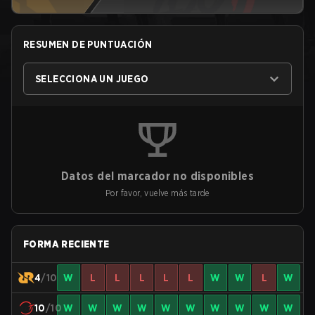
RESUMEN DE PUNTUACIÓN
SELECCIONA UN JUEGO
Datos del marcador no disponibles
Por favor, vuelve más tarde
FORMA RECIENTE
4
/10
W
L
L
L
L
L
W
W
L
W
10
/10
W
W
W
W
W
W
W
W
W
W