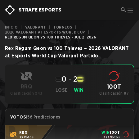
STRAFE ESPORTS
INICIO
|
VALORANT
|
TORNEOS
|
2026 VALORANT AT ESPORTS WORLD CUP
|
REX REGUM QEON VS 100 THIEVES - JUL 2, 2026
Rex Regum Qeon
vs
100 Thieves
–
2026 VALORANT
at Esports World Cup
Valorant
Partido
0
-
2
100T
RRQ
LOSE
WIN
Clasificación #43
Clasificación #7
VOTOS
156 Predicciones
RRQ
WIN
100T
33 Votos
123 Votos