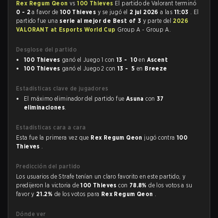
Rex Regum Qeon
vs
100 Thieves
El partido de Valorant terminó
0 - 2
a favor de
100 Thieves
y se jugó el
2 jul 2026
a las
11:03
. El
partido fue una
serie al mejor de Best of 3
y parte del
2026
VALORANT at Esports World Cup
Group A - Group A.
Desglose del partido
100 Thieves
ganó el Juego 1 con
13 - 10
en
Ascent
100 Thieves
ganó el Juego 2 con
13 - 5
en
Breeze
Estadísticas clave de jugadores
El máximo eliminador del partido fue
Asuna
con
37
eliminaciones
.
Estadísticas cara a cara
Esta fue la primera vez que
Rex Regum Qeon
jugó contra
100
Thieves
.
Predicción del partido
Los usuarios de Strafe tenían un claro favorito en este partido, y
predijeron la victoria de
100 Thieves
con
78.8%
de los votos a su
favor y
21.2%
de los votos para
Rex Regum Qeon
.
Dónde ver