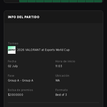
INFO DEL PARTIDO
Torneo
2026 VALORANT at Esports World Cup
Fecha
Hora de inicio
02 July
11:03
Fase
Ubicación
Group A - Group A
WA
Bolsa de premios
Formato
$
2000000
Best of 3