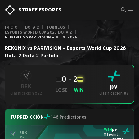
STRAFE ESPORTS
INICIO
|
DOTA 2
|
TORNEOS
|
ESPORTS WORLD CUP 2026 DOTA 2
|
REKONIX VS PARIVISION - JUL 9, 2026
REKONIX
vs
PARIVISION
–
Esports World Cup 2026
Dota 2
Dota 2
Partido
0
-
2
pv
REK
LOSE
WIN
Clasificación #22
Clasificación #8
TU PREDICCIÓN
146 Predicciones
WIN
pv
REK
111 points
3%