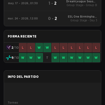
DreamLeague Season
1
-
2
may. 17 - 2026, 01:30
Group Stage - Group B
29 2026
ESL One Birmingham
0
-
2
mar. 24 - 2026, 12:00
Group Stage - Day 3
2026
FORMA RECIENTE
2
/10
L
L
W
W
L
L
L
L
L
L
9
/10
W
W
W
T
W
W
W
W
W
W
INFO DEL PARTIDO
Torneo