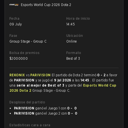
Esports World Cup 2026 Dota 2
Fecha
Hora de inicio
09 July
14:45
Fase
Ubicación
Group Stage - Group C
Online
Bolsa de premios
Formato
$
2000000
Best of 3
REKONIX
vs
PARIVISION
El partido de Dota 2 terminó
0 - 2
a favor
de
PARIVISION
y se jugó el
9 jul 2026
a las
14:45
. El partido fue
una
serie al mejor de Best of 3
y parte del
Esports World Cup
2026 Dota 2
Group Stage - Group C.
Desglose del partido
PARIVISION
ganó el Juego 1 con
0 - 0
PARIVISION
ganó el Juego 2 con
0 - 0
Estadísticas cara a cara