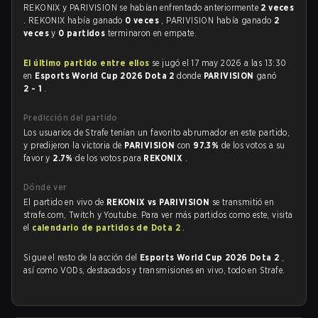
REKONIX y PARIVISION se habían enfrentado anteriormente
2 veces
. REKONIX había ganado
0 veces
, PARIVISION había ganado
2
veces
y
0 partidos
terminaron en empate.
El último partido entre ellos
se jugó el 17 may 2026 a las 13:30
en
Esports World Cup 2026 Dota 2
donde
PARIVISION
ganó
2 - 1
.
Predicción del partido
Los usuarios de Strafe tenían un favorito abrumador en este partido,
y predijeron la victoria de
PARIVISION
con
97.3%
de los votos a su
favor y
2.7%
de los votos para
REKONIX
.
Dónde ver
El partido en vivo de
REKONIX vs PARIVISION
se transmitió en
strafe.com, Twitch y Youtube. Para ver más partidos como este, visita
el
calendario de partidos de Dota 2
.
Sigue el resto de la acción del
Esports World Cup 2026 Dota 2
,
así como VODs, destacados y transmisiones en vivo, todo en Strafe.