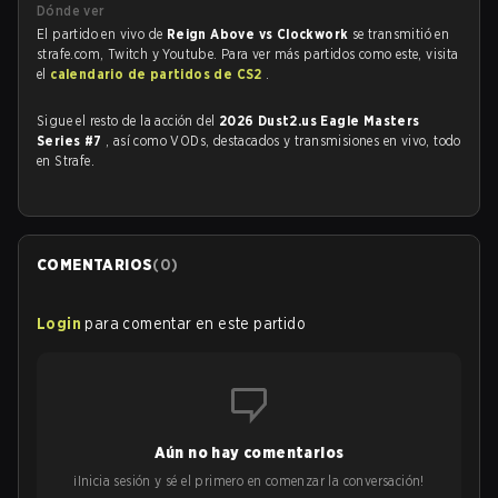
Dónde ver
El partido en vivo de
Reign Above vs Clockwork
se transmitió en
strafe.com, Twitch y Youtube. Para ver más partidos como este, visita
el
calendario de partidos de CS2
.
Sigue el resto de la acción del
2026 Dust2.us Eagle Masters
Series #7
, así como VODs, destacados y transmisiones en vivo, todo
en Strafe.
COMENTARIOS
(
0
)
Login
para comentar en este partido
Aún no hay comentarios
¡Inicia sesión y sé el primero en comenzar la conversación!