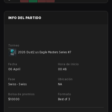
INFO DEL PARTIDO
Torneo
2026 Dust2.us Eagle Masters Series #7
Fecha
Hora de inicio
06 April
00:48
Fase
Ubicación
Swiss - Swiss
NA
Bolsa de premios
Formato
$
10000
Best of 3