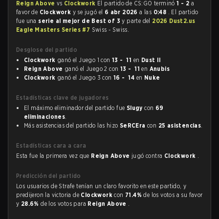
Reign Above
vs
Clockwork
El partido de CS:GO terminó
1 - 2
a
favor de
Clockwork
y se jugó el
6 abr 2026
a las
0:48
. El partido
fue una
serie al mejor de Best of 3
y parte del
2026 Dust2.us
Eagle Masters Series #7
Swiss - Swiss.
Desglose del partido
Clockwork
ganó el Juego 1 con
13 - 11
en
Dust II
Reign Above
ganó el Juego 2 con
13 - 11
en
Anubis
Clockwork
ganó el Juego 3 con
16 - 14
en
Nuke
Estadísticas clave de jugadores
El máximo eliminador del partido fue
Slugy
con
69
eliminaciones
.
Más asistencias del partido las hizo
SeRCEra
con
25 asistencias
.
Estadísticas cara a cara
Esta fue la primera vez que
Reign Above
jugó contra
Clockwork
.
Predicción del partido
Los usuarios de Strafe tenían un claro favorito en este partido, y
predijeron la victoria de
Clockwork
con
71.4%
de los votos a su favor
y
28.6%
de los votos para
Reign Above
.