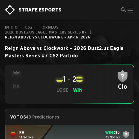
STRAFE ESPORTS
INICIO
|
CS2
|
TORNEOS
|
2026 DUST2.US EAGLE MASTERS SERIES #7
|
REIGN ABOVE VS CLOCKWORK - APR 6, 2026
Reign Above
vs
Clockwork
–
2026 Dust2.us Eagle
Masters Series #7
CS2
Partido
1
-
2
Clo
RA
LOSE
WIN
-
-
VOTOS
49 Predicciones
RA
WIN
Clo
14 Votos
35 Votos