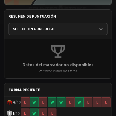
RESUMEN DE PUNTUACIÓN
SELECCIONA UN JUEGO
Datos del marcador no disponibles
Por favor, vuelve más tarde
FORMA RECIENTE
4
/10
L
W
L
W
W
L
W
L
L
L
1
/10
L
W
L
L