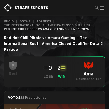
STRAFE ESPORTS
INICIO
|
DOTA 2
|
TORNEOS
|
THE INTERNATIONAL SOUTH AMERICA CLOSED QUALIFIER
|
RED HOT CHILI PIBBLE VS AMARU GAMING - JUN 15, 2026
Red Hot Chili Pibble
vs
Amaru Gaming
–
The
International South America Closed Qualifier
Dota 2
Partido
0
-
2
Ama
Red
LOSE
WIN
-
Clasificación #32
VOTOS
88 Predicciones