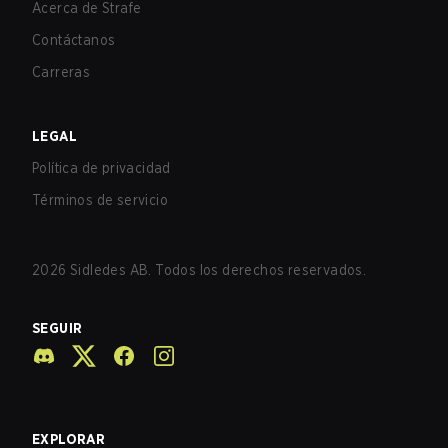
Acerca de Strafe
Contáctanos
Carreras
LEGAL
Política de privacidad
Términos de servicio
2026
Sidledes AB. Todos los derechos reservados.
SEGUIR
EXPLORAR