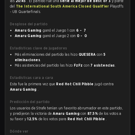
las
20:45
. El partido fue una
serie al mejor de Best of 3
y parte
del
The International South America Closed Qualifier
Playoffs
- UB Quarterfinals.
Desglose del partido
Amaru Gaming
ganó el Juego 1 con
6 - 7
Amaru Gaming
ganó el Juego 2 con
0 - 0
Estadísticas clave de jugadores
Más eliminaciones del partido las hizo
QUESERA
con
5
eliminaciones
.
Más asistencias del partido las hizo
FzFz
con
7 asistencias
.
Estadísticas cara a cara
Esta fue la primera vez que
Red Hot Chili Pibble
jugó contra
Amaru Gaming
.
Predicción del partido
Los usuarios de Strafe tenían un favorito abrumador en este partido,
y predijeron la victoria de
Amaru Gaming
con
87.5%
de los votos a
su favor y
12.5%
de los votos para
Red Hot Chili Pibble
.
Dónde ver