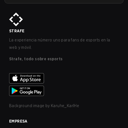
STRAFE
La experiencia número uno para fans de esports en la
web y móvil.
Strafe, todo sobre esports
Background image by
Karuhe_KarlHe
EMPRESA