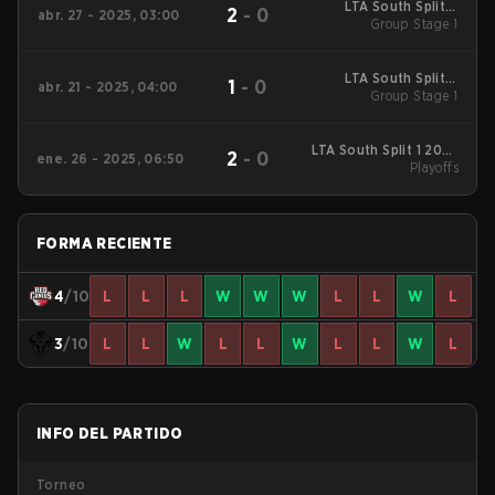
LTA South Split 2
2
-
0
abr. 27 - 2025, 03:00
2025 Group Stage 1
Group Stage 1
LTA South Split 2
1
-
0
abr. 21 - 2025, 04:00
2025 Group Stage 1
Group Stage 1
LTA South Split 1 2025
2
-
0
ene. 26 - 2025, 06:50
Playoffs
Playoffs
FORMA RECIENTE
4
/10
L
L
L
W
W
W
L
L
W
L
3
/10
L
L
W
L
L
W
L
L
W
L
INFO DEL PARTIDO
Torneo