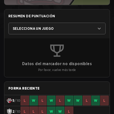
RESUMEN DE PUNTUACIÓN
SELECCIONA UN JUEGO
Datos del marcador no disponibles
Por favor, vuelve más tarde
FORMA RECIENTE
5
/10
L
W
L
W
L
W
W
L
W
L
2
/10
L
L
L
W
W
L