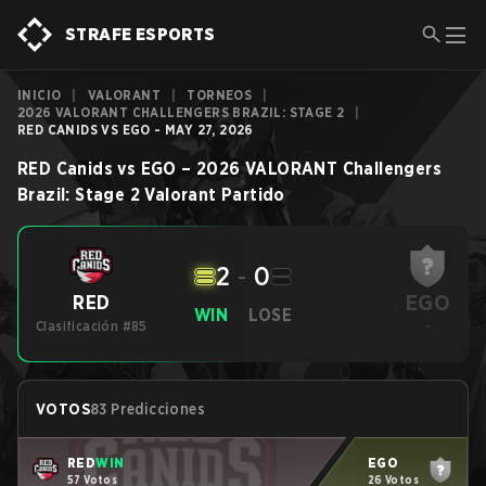
STRAFE ESPORTS
INICIO
|
VALORANT
|
TORNEOS
|
2026 VALORANT CHALLENGERS BRAZIL: STAGE 2
|
RED CANIDS VS EGO - MAY 27, 2026
RED Canids
vs
EGO
–
2026 VALORANT Challengers
Brazil: Stage 2
Valorant
Partido
2
-
0
EGO
RED
WIN
LOSE
Clasificación #85
-
VOTOS
83 Predicciones
RED
WIN
EGO
57 Votos
26 Votos