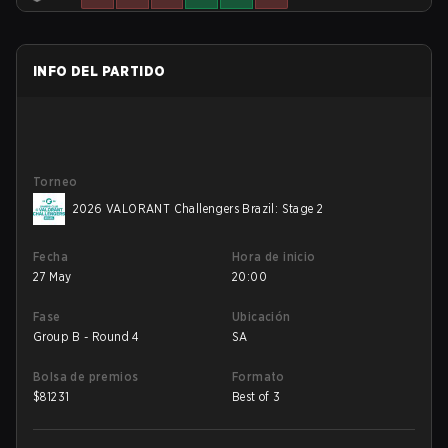
INFO DEL PARTIDO
Torneo
2026 VALORANT Challengers Brazil: Stage 2
Fecha
Hora de inicio
27 May
20:00
Fase
Ubicación
Group B - Round 4
SA
Bolsa de premios
Formato
$
81231
Best of 3