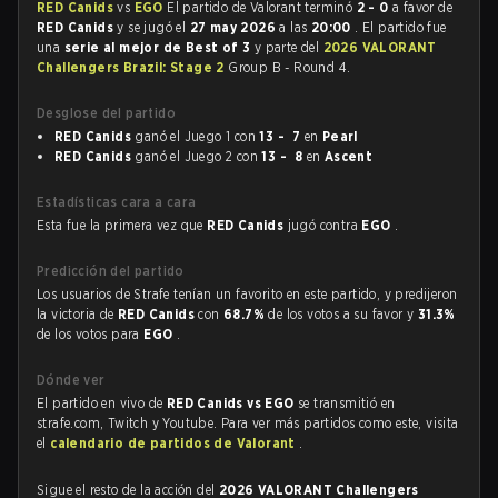
RED Canids
vs
EGO
El partido de Valorant terminó
2 - 0
a favor de
RED Canids
y se jugó el
27 may 2026
a las
20:00
. El partido fue
una
serie al mejor de Best of 3
y parte del
2026 VALORANT
Challengers Brazil: Stage 2
Group B - Round 4.
Desglose del partido
RED Canids
ganó el Juego 1 con
13 - 7
en
Pearl
RED Canids
ganó el Juego 2 con
13 - 8
en
Ascent
Estadísticas cara a cara
Esta fue la primera vez que
RED Canids
jugó contra
EGO
.
Predicción del partido
Los usuarios de Strafe tenían un favorito en este partido, y predijeron
la victoria de
RED Canids
con
68.7%
de los votos a su favor y
31.3%
de los votos para
EGO
.
Dónde ver
El partido en vivo de
RED Canids vs EGO
se transmitió en
strafe.com, Twitch y Youtube. Para ver más partidos como este, visita
el
calendario de partidos de Valorant
.
Sigue el resto de la acción del
2026 VALORANT Challengers