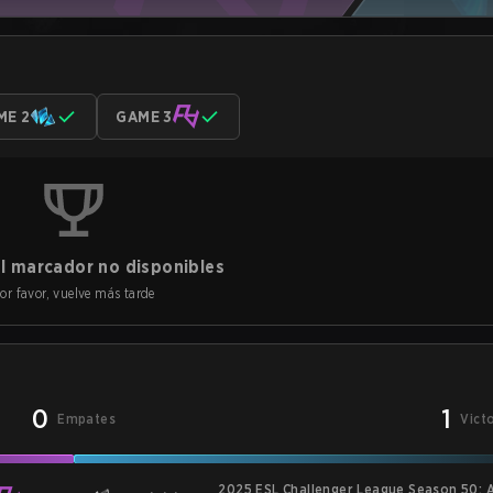
ME 2
GAME 3
l marcador no disponibles
or favor, vuelve más tarde
0
1
Empates
Vict
2025 ESL Challenger League Season 50: 