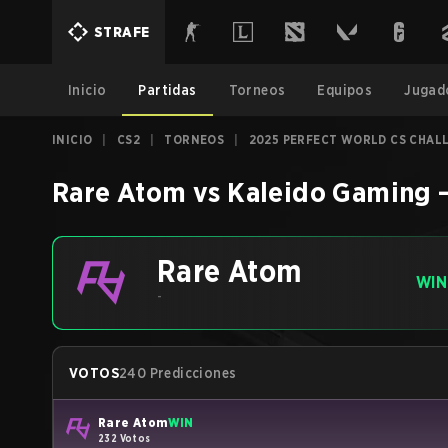
STRAFE
Inicio
Partidas
Torneos
Equipos
Jugad
INICIO
|
CS2
|
TORNEOS
|
2025 PERFECT WORLD CS CHALL
Rare Atom
vs
Kaleido Gaming
Rare Atom
WIN
-
VOTOS
240 Predicciones
Rare Atom
WIN
232 Votos