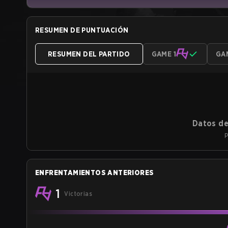
RESUMEN DE PUNTUACIÓN
RESUMEN DEL PARTIDO
GAME 1
GA
Datos de
P
ENFRENTAMIENTOS ANTERIORES
1
Victorias