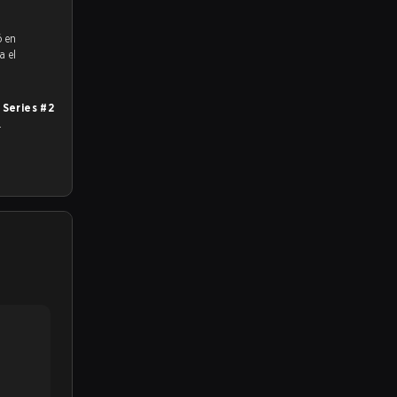
ó en
a el
 Series #2
.