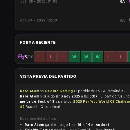
oct. 08 - 2025, 01:06
RA
oct. 04 - 2025, 12:00
RA
FORMA RECIENTE
5
/10
L
L
L
W
W
W
L
L
VISTA PREVIA DEL PARTIDO
Rare Atom
vs
Kaleido Gaming
El partido de CS:GO terminó
2 - 1
Rare Atom
y se jugó el
13 nov 2025
a las
6:07
. El partido fue un
mejor de Best of 3
y parte del
2025 Perfect World CS Challen
#2
Bracket - Quarterfinal.
Desglose del partido
Rare Atom
ganó el Juego 1 con
16 - 14
en
Ancient
Kaleido Gaming
ganó el Juego 2 con
13 - 9
en
Dust II