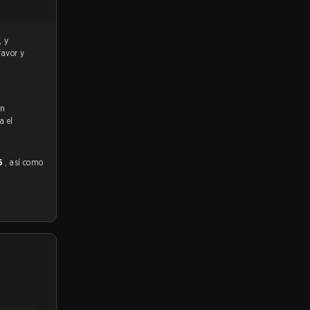
favor y
en
a el
26
, así como