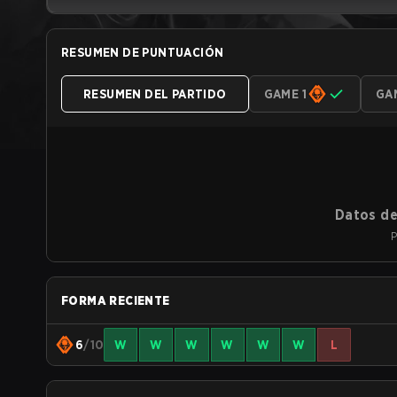
RESUMEN DE PUNTUACIÓN
RESUMEN DEL PARTIDO
GAME 1
GA
Datos de
P
FORMA RECIENTE
6
/10
W
W
W
W
W
W
L