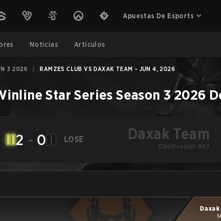
Apuestas De Esports
ores
Noticias
Artículos
N 3 2026
|
RAMZES CLUB VS DAXAK TEAM - JUN 4, 2026
Winline Star Series Season 3 2026
D
Daxak Team
2
-
0
LOSE
Clasificación #47
Daxak
1