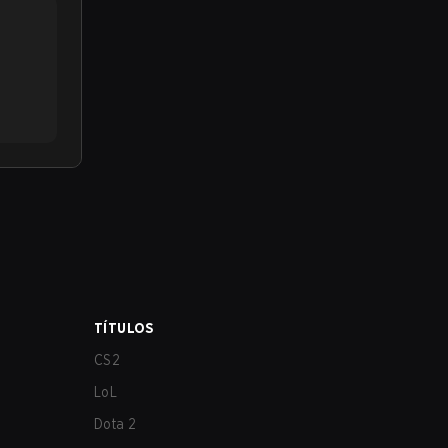
TÍTULOS
CS2
LoL
Dota 2