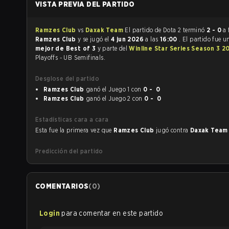
VISTA PREVIA DEL PARTIDO
Ramzes Club
vs
Daxak Team
El partido de Dota 2 terminó
2 - 0
a 
Ramzes Club
y se jugó el
4 jun 2026
a las
16:00
. El partido fue 
mejor de Best of 3
y parte del
Winline Star Series Season 3 2
Playoffs - UB Semifinals.
Desglose del partido
Ramzes Club
ganó el Juego 1 con
0 - 0
Ramzes Club
ganó el Juego 2 con
0 - 0
Estadísticas cara a cara
Esta fue la primera vez que
Ramzes Club
jugó contra
Daxak Tea
Predicción del partido
COMENTARIOS
(
0
)
Login
para comentar en este partido