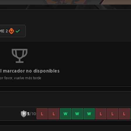
ME 2
l marcador no disponibles
or favor, vuelve más tarde
5
/10
L
L
W
W
W
L
L
L