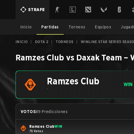
STRAFE
Inicio
Partidas
Torneos
Equipos
Jugad
INICIO
|
DOTA 2
|
TORNEOS
|
WINLINE STAR SERIES SEASO
Ramzes Club
vs
Daxak Team
–
Ramzes Club
WIN
-
VOTOS
89 Predicciones
Ramzes Club
WIN
75 Votos