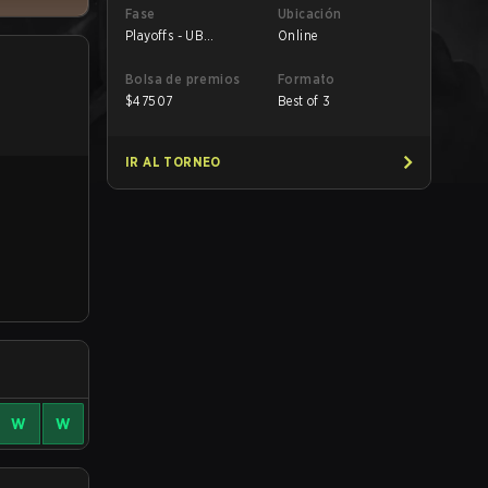
Fase
Ubicación
Playoffs - UB
Online
Semifinals
Bolsa de premios
Formato
$
47507
Best of 3
IR AL TORNEO
W
W