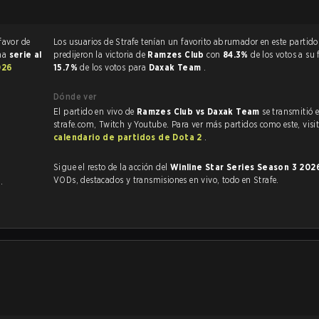
favor de
Los usuarios de Strafe tenían un favorito abrumador en este partido, y
una
serie al
predijeron la victoria de
Ramzes Club
con
84.3%
de los votos a su 
026
15.7%
de los votos para
Daxak Team
.
Dónde ver
El partido en vivo de
Ramzes Club vs Daxak Team
se transmitió 
strafe.com, Twitch y Youtube. Para ver más partidos como este, visit
calendario de partidos de Dota 2
.
Sigue el resto de la acción del
Winline Star Series Season 3 20
VODs, destacados y transmisiones en vivo, todo en Strafe.
m
.