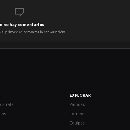
n no hay comentarios
 sé el primero en comenzar la conversación!
A
EXPLORAR
 Strafe
Partidas
nos
Torneos
Equipos