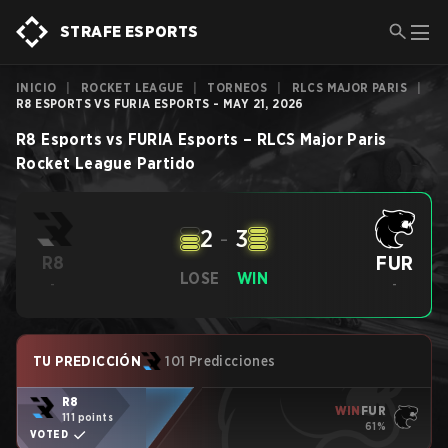
STRAFE ESPORTS
INICIO
|
ROCKET LEAGUE
|
TORNEOS
|
RLCS MAJOR PARIS
|
R8 ESPORTS VS FURIA ESPORTS - MAY 21, 2026
R8 Esports
vs
FURIA Esports
–
RLCS Major Paris
Rocket League
Partido
2
-
3
FUR
R8
LOSE
WIN
-
-
TU PREDICCIÓN
101 Predicciones
R8
WIN
FUR
111 points
61%
VOTED