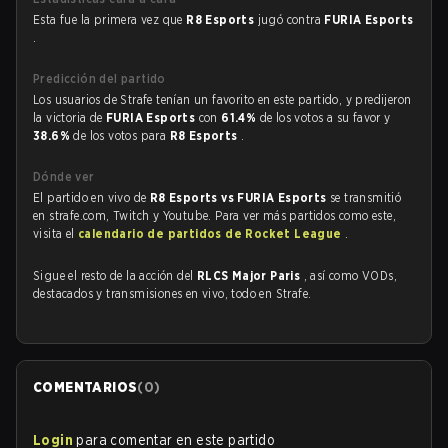
Esta fue la primera vez que
R8 Esports
jugó contra
FURIA Esports
.
Predicción del partido
Los usuarios de Strafe tenían un favorito en este partido, y predijeron
la victoria de
FURIA Esports
con
61.4%
de los votos a su favor y
38.6%
de los votos para
R8 Esports
.
Dónde ver
El partido en vivo de
R8 Esports vs FURIA Esports
se transmitió
en strafe.com, Twitch y Youtube. Para ver más partidos como este,
visita el
calendario de partidos de Rocket League
.
Sigue el resto de la acción del
RLCS Major Paris
, así como VODs,
destacados y transmisiones en vivo, todo en Strafe.
COMENTARIOS
(
0
)
Login
para comentar en este partido