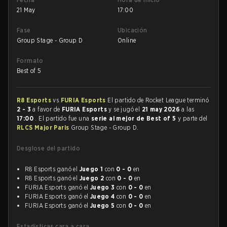
21 May
17:00
Fase
Ubicación
Group Stage - Group D
Online
Formato
Best of 5
R8 Esports
vs
FURIA Esports
El partido de Rocket League terminó
2 - 3
a favor de
FURIA Esports
y se jugó el
21 may 2026
a las
17:00
. El partido fue una
serie al mejor de Best of 5
y parte del
RLCS Major Paris
Group Stage - Group D.
Desglose del partido
R8 Esports ganó el
Juego 1
con
0 - 0
en
R8 Esports ganó el
Juego 2
con
0 - 0
en
FURIA Esports ganó el
Juego 3
con
0 - 0
en
FURIA Esports ganó el
Juego 4
con
0 - 0
en
FURIA Esports ganó el
Juego 5
con
0 - 0
en
Estadísticas cara a cara