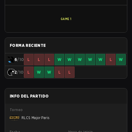
GAME
1
FORMA RECIENTE
6
/10
L
L
L
W
W
W
W
W
L
W
2
/10
L
W
W
L
L
INFO DEL PARTIDO
Torneo
RLCS Major Paris
Fecha
Hora de inicio