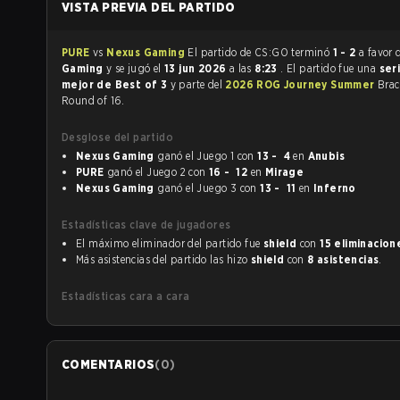
VISTA PREVIA DEL PARTIDO
PURE
vs
Nexus Gaming
El partido de CS:GO terminó
1 - 2
a favor 
Gaming
y se jugó el
13 jun 2026
a las
8:23
. El partido fue una
seri
mejor de Best of 3
y parte del
2026 ROG Journey Summer
Brac
Round of 16.
Desglose del partido
Nexus Gaming
ganó el Juego 1 con
13 - 4
en
Anubis
PURE
ganó el Juego 2 con
16 - 12
en
Mirage
Nexus Gaming
ganó el Juego 3 con
13 - 11
en
Inferno
Estadísticas clave de jugadores
El máximo eliminador del partido fue
shield
con
15 eliminacion
Más asistencias del partido las hizo
shield
con
8 asistencias
.
Estadísticas cara a cara
COMENTARIOS
(
0
)