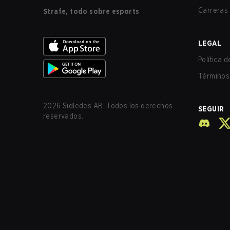
Carreras
Strafe, todo sobre esports
LEGAL
Política 
Términos 
2026
Sidledes AB. Todos los derechos
SEGUIR
reservados.