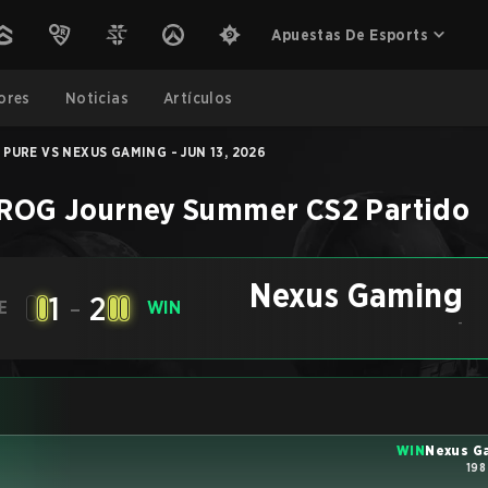
Apuestas De Esports
ores
Noticias
Artículos
PURE VS NEXUS GAMING - JUN 13, 2026
 ROG Journey Summer
CS2
Partido
Nexus Gaming
1
-
2
E
WIN
-
WIN
Nexus G
198