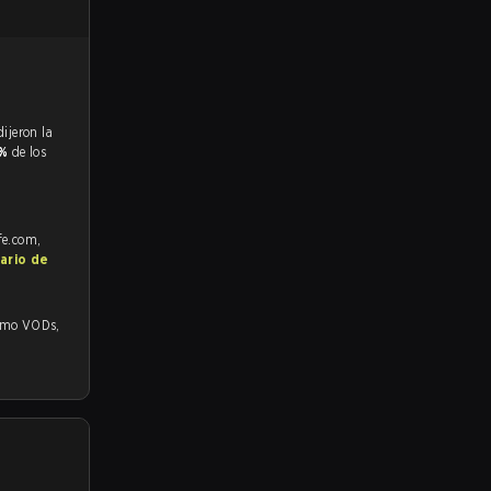
1%
de los
fe.com,
ario de
 VODs,