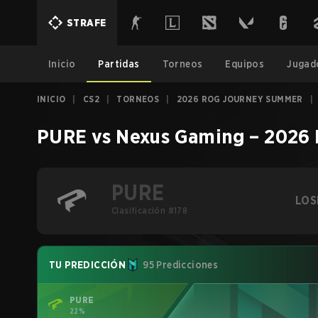
STRAFE
Inicio
Partidas
Torneos
Equipos
Jugad
INICIO
|
CS2
|
TORNEOS
|
2026 ROG JOURNEY SUMMER
|
PURE
vs
Nexus Gaming
–
2026
PURE
LOS
Clasificación #178
TU PREDICCIÓN
95 Predicciones
PURE
22%