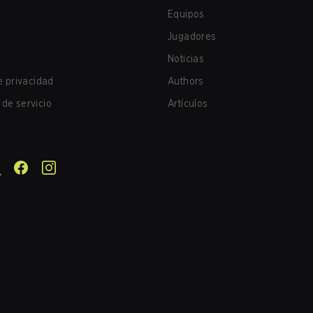
Equipos
Jugadores
Noticias
de privacidad
Authors
de servicio
Artículos