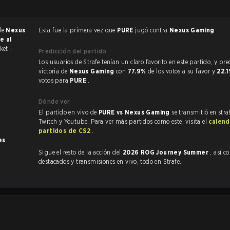
de
Nexus
Esta fue la primera vez que
PURE
jugó contra
Nexus Gaming
.
e al
ket -
Predicción del partido
Los usuarios de Strafe tenían un claro favorito en este partido, y predijeron la
victoria de
Nexus Gaming
con
77.9%
de los votos a su favor y
22.
votos para
PURE
.
Dónde ver
El partido en vivo de
PURE vs Nexus Gaming
se transmitió en stra
Twitch y Youtube. Para ver más partidos como este, visita el
calend
partidos de CS2
.
es
.
Sigue el resto de la acción del
2026 ROG Journey Summer
, así como
destacados y transmisiones en vivo, todo en Strafe.