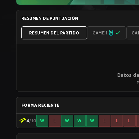
RESUMEN DE PUNTUACIÓN
RESUMEN DEL PARTIDO
GAME 1
GA
Datos de
P
FORMA RECIENTE
4
/10
W
L
W
W
W
L
L
L