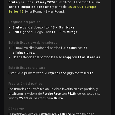
Brute
y se jugó el
22 may 2026
a las
14:05
. El partido fue una
serie al mejor de Best of 3
y parte del
2026 CCT Europe
Series #2
Swiss Round - Swiss Round.
Desglose del partido
Brute
ganó el Juego 1 con
13 - 9
en
Nuke
Brute
ganó el Juego 2 con
13 - 9
en
Mirage
Estadísticas clave de jugadores
El máximo eliminador del partido fue
KAD1M
con
37
eliminaciones
.
Más asistencias del partido las hizo
nbqq
con
13 asistencias
.
Estadísticas cara a cara
Esta fue la primera vez que
PsychoFace
jugó contra
Brute
.
Predicción del partido
Los usuarios de Strafe tenían un claro favorito en este partido, y
predijeron la victoria de
PsychoFace
con
74.2%
de los votos a su
favor y
25.8%
de los votos para
Brute
.
Dónde ver
El partido en vivo de
PsychoFace vs Brute
se transmitió en