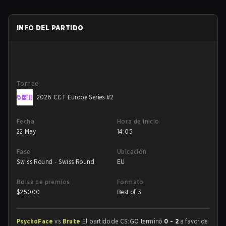
INFO DEL PARTIDO
Torneo
2026 CCT Europe Series #2
Fecha
Hora de inicio
22 May
14:05
Fase
Ubicación
Swiss Round - Swiss Round
EU
Bolsa de premios
Formato
$
25000
Best of 3
PsychoFace
vs
Brute
El partido de CS:GO terminó
0 - 2
a favor de