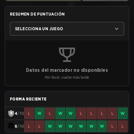
RESUMEN DE PUNTUACIÓN
SELECCIONA UN JUEGO
Datos del marcador no disponibles
Por favor, vuelve más tarde
FORMA RECIENTE
4
/10
L
W
L
W
W
L
L
L
L
W
6
/10
L
L
W
W
W
W
W
W
L
L