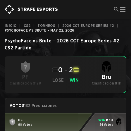
STRAFE ESPORTS
INICIO
|
CS2
|
TORNEOS
|
2026 CCT EUROPE SERIES #2
|
PSYCHOFACE VS BRUTE - MAY 22, 2026
PsychoFace
vs
Brute
–
2026 CCT Europe Series #2
CS2
Partido
0
-
2
Bru
PF
LOSE
WIN
Clasificación #128
Clasificación #111
VOTOS
132 Predicciones
PF
WIN
Bru
98 Votos
34 Votos