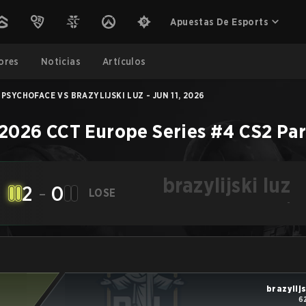
Apuestas De Esports
ores
Noticias
Artículos
PSYCHOFACE VS BRAZYLIJSKI LUZ - JUN 11, 2026
2026 CCT Europe Series #4
CS2
Par
brazylijski luz
2
-
0
LOSE
-
brazylijs
6