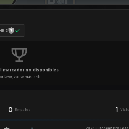
ME 2
l marcador no disponibles
or favor, vuelve más tarde
0
1
Empates
Vict
2026 European Pro Leagu