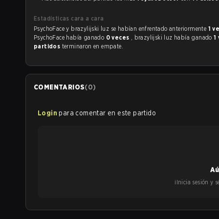
Estadísticas cara a cara
PsychoFace y brazylijski luz se habían enfrentado anteriormente
1 v
PsychoFace había ganado
0 veces
, brazylijski luz había ganado
1
partidos
terminaron en empate.
COMENTARIOS
(
0
)
Login
para comentar en este partido
Aú
¡Inicia sesión y