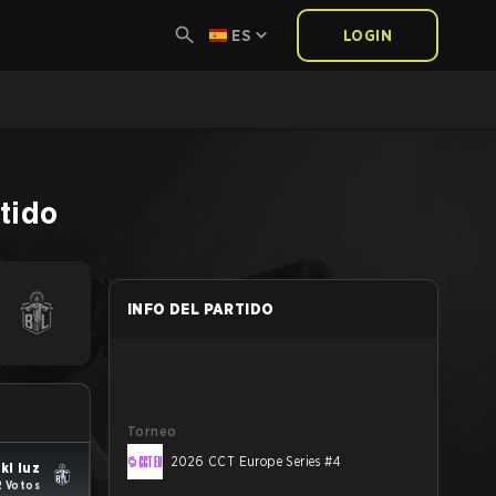
ES
LOGIN
tido
INFO DEL PARTIDO
Torneo
2026 CCT Europe Series #4
ki luz
2 Votos