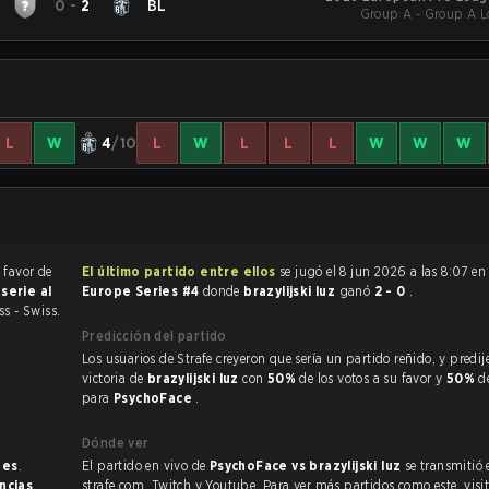
0
-
2
BL
Group A - Group A Lo
L
W
4
/10
L
W
L
L
L
W
W
W
 favor de
El último partido entre ellos
se jugó el 8 jun 2026 a las 8:07 e
a
serie al
Europe Series #4
donde
brazylijski luz
ganó
2 - 0
.
ss - Swiss.
Predicción del partido
Los usuarios de Strafe creyeron que sería un partido reñido, y predijeron la
victoria de
brazylijski luz
con
50%
de los votos a su favor y
50%
d
para
PsychoFace
.
Dónde ver
nes
.
El partido en vivo de
PsychoFace vs brazylijski luz
se transmitió 
ncias
.
strafe.com, Twitch y Youtube. Para ver más partidos como este, visit