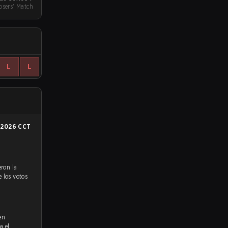
sers' Match
L
L
n
2026 CCT
e los votos
en
a el