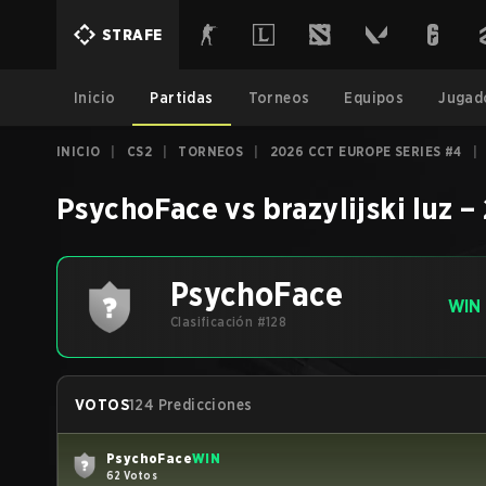
STRAFE
Inicio
Partidas
Torneos
Equipos
Jugad
INICIO
|
CS2
|
TORNEOS
|
2026 CCT EUROPE SERIES #4
|
PsychoFace
vs
brazylijski luz
–
PsychoFace
WIN
Clasificación #128
VOTOS
124 Predicciones
PsychoFace
WIN
62 Votos