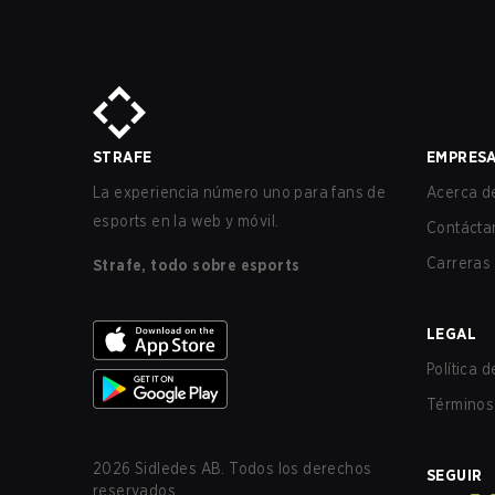
STRAFE
EMPRES
La experiencia número uno para fans de
Acerca de
esports en la web y móvil.
Contácta
Carreras
Strafe, todo sobre esports
LEGAL
Política 
Términos 
2026
Sidledes AB. Todos los derechos
SEGUIR
reservados.