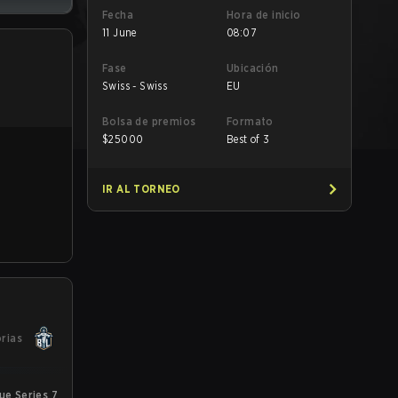
Fecha
Hora de inicio
11 June
08:07
Fase
Ubicación
Swiss - Swiss
EU
Bolsa de premios
Formato
$
25000
Best of 3
IR AL TORNEO
orias
e Series 7