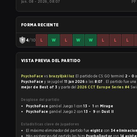
jun. 08 - 2026, 08:07
PF
FORMA RECIENTE
4
/10
L
W
L
W
W
L
L
L
VISTA PREVIA DEL PARTIDO
PsychoFace
vs
brazylijski luz
El partido de CS:GO terminó
2 - 0
a
PsychoFace
y se jugó el
11 jun 2026
a las
8:07
. El partido fue un
mejor de Best of 3
y parte del
2026 CCT Europe Series #4
Swi
Desglose del partido
PsychoFace
ganó el Juego 1 con
13 - 1
en
Mirage
PsychoFace
ganó el Juego 2 con
13 - 9
en
Dust II
Estadísticas clave de jugadores
El máximo eliminador del partido fue
eightz
con
34 eliminacio
Más asistencias del partido las hizo
PsychoDoctor
con
14 asiste