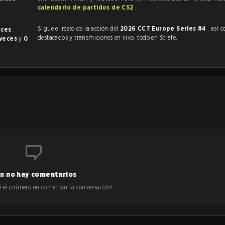
calendario de partidos de CS2
.
Sigue el resto de la acción del
2026 CCT Europe Series #4
, así com
eces
.
destacados y transmisiones en vivo, todo en Strafe.
 veces
y
0
n no hay comentarios
 sé el primero en comenzar la conversación!