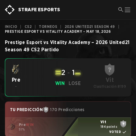
STRAFE ESPORTS
INICIO
|
CS2
|
TORNEOS
|
2026 UNITED21 SEASON 49
|
PRESTIGE ESPORT VS VITALITY ACADEMY - MAY 18, 2026
Prestige Esport
vs
Vitality Academy
–
2026 United21
Season 49
CS2
Partido
2
-
1
Vit
Pre
WIN
LOSE
-
Clasificación #199
TU PREDICCIÓN
170 Predicciones
Vit
Pre
WIN
184 points
51%
VOTED