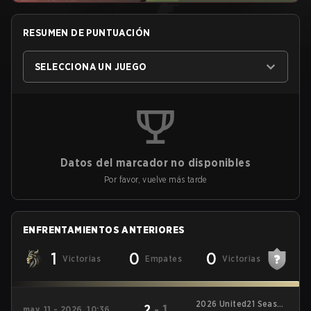
RESUMEN DE PUNTUACIÓN
SELECCIONA UN JUEGO
Datos del marcador no disponibles
Por favor, vuelve más tarde
ENFRENTAMIENTOS ANTERIORES
1
0
0
Victorias
Empates
Victorias
2026 United21 Season
2
-
1
may. 11 - 2026, 10:36