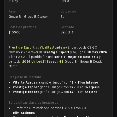
18 May
10:40
Fase
Ubicación
Group B - Group B Decider
EU
Match
Bolsa de premios
Formato
$
10000
Best of 3
Prestige Esport
vs
Vitality Academy
El partido de CS:GO
terminó
2 - 1
a favor de
Prestige Esport
y se jugó el
18 may 2026
a las
10:40
. El partido fue una
serie al mejor de Best of 3
y
parte del
2026 United21 Season 49
Group B - Group B Decider
Match.
Desglose del partido
Vitality Academy
ganó el Juego 1 con
13 - 11
en
Inferno
Prestige Esport
ganó el Juego 2 con
13 - 8
en
Overpass
Prestige Esport
ganó el Juego 3 con
13 - 8
en
Ancient
Estadísticas clave de jugadores
El máximo eliminador del partido fue
SiKO
con
50
eliminaciones
.