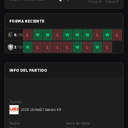
Group B - Group B
49
FORMA RECIENTE
6
/10
L
W
W
L
W
W
W
L
W
L
3
/10
W
L
L
L
L
W
L
W
L
INFO DEL PARTIDO
Torneo
2026 United21 Season 49
Fecha
Hora de inicio