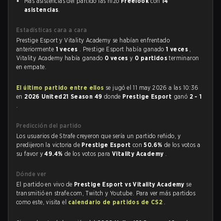
Más asistencias del partido las hizo
Freelook
con
14
asistencias
.
Estadísticas cara a cara
Prestige Esport y Vitality Academy se habían enfrentado
anteriormente
1 veces
. Prestige Esport había ganado
1 veces
,
Vitality Academy había ganado
0 veces
y
0 partidos
terminaron
en empate.
El último partido entre ellos
se jugó el 11 may 2026 a las 10:36
en
2026 United21 Season 49
donde
Prestige Esport
ganó
2 - 1
.
Predicción del partido
Los usuarios de Strafe creyeron que sería un partido reñido, y
predijeron la victoria de
Prestige Esport
con
50.6%
de los votos a
su favor y
49.4%
de los votos para
Vitality Academy
.
Dónde ver
El partido en vivo de
Prestige Esport vs Vitality Academy
se
transmitió en strafe.com, Twitch y Youtube. Para ver más partidos
como este, visita el
calendario de partidos de CS2
.