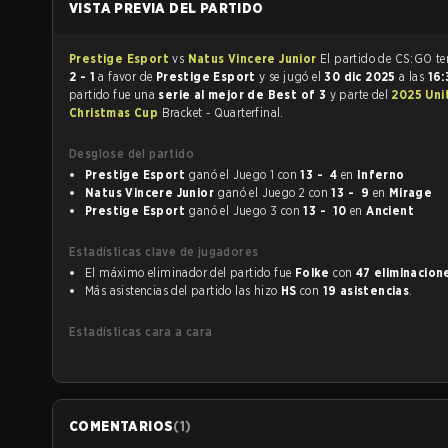
VISTA PREVIA DEL PARTIDO
Prestige Esport
vs
Natus Vincere Junior
El part
2 - 1
a favor de
Prestige Esport
y se jugó el
30 dic 2025
a las
16
partido fue una
serie al mejor de Best of 3
y parte del
2025 Uni
Christmas Cup
Bracket - Quarterfinal.
Desglose del partido
Prestige Esport
ganó el Juego 1 con
13 - 4
en
Inferno
Natus Vincere Junior
ganó el Juego 2 con
13 - 9
en
Mirage
Prestige Esport
ganó el Juego 3 con
13 - 10
en
Ancient
Estadísticas clave de jugadores
El máximo eliminador del partido fue
Folke
con
47 eliminacion
Más asistencias del partido las hizo
HS
con
19 asistencias
.
Estadísticas cara a cara
COMENTARIOS
(
1
)