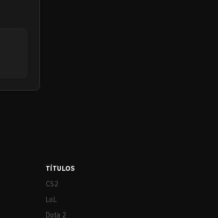
TÍTULOS
CS2
LoL
Dota 2