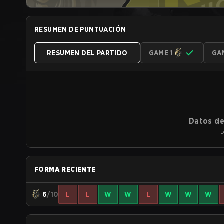
RESUMEN DE PUNTUACIÓN
RESUMEN DEL PARTIDO
GAME 1
GA
Datos de
P
FORMA RECIENTE
6
/10
L
L
W
W
L
W
W
W