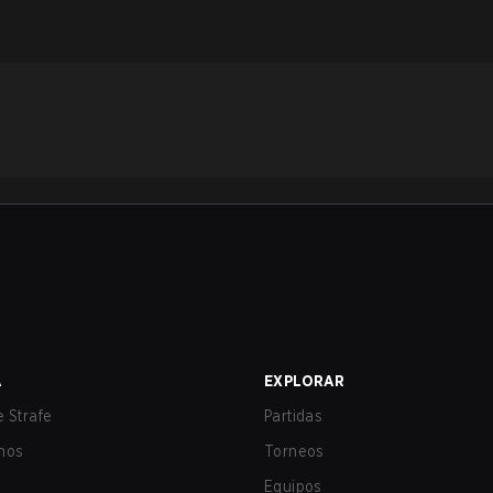
A
EXPLORAR
 Strafe
Partidas
nos
Torneos
Equipos