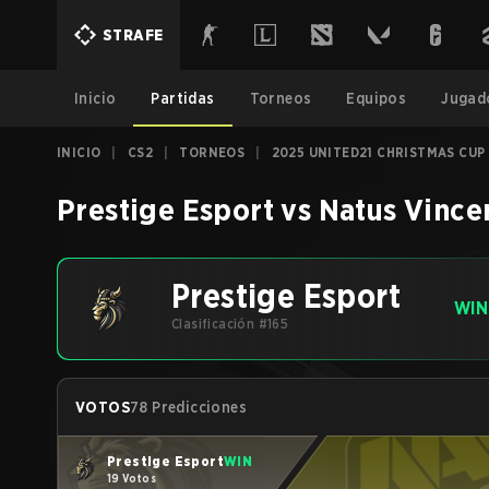
STRAFE
Inicio
Partidas
Torneos
Equipos
Jugad
INICIO
|
CS2
|
TORNEOS
|
2025 UNITED21 CHRISTMAS CUP
Prestige Esport
vs
Natus Vince
Prestige Esport
WIN
Clasificación #165
VOTOS
78 Predicciones
Prestige Esport
WIN
19 Votos