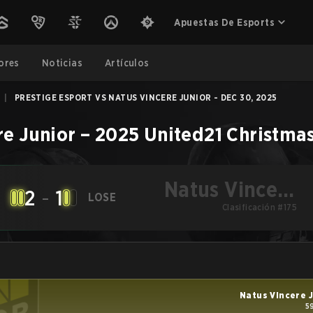
Apuestas De Esports
ores
Noticias
Artículos
|
PRESTIGE ESPORT VS NATUS VINCERE JUNIOR - DEC 30, 2025
re Junior
–
2025 United21 Christma
Natus Vincere
2
-
1
LOSE
Clasificación #175
Junior
Natus Vincere 
5