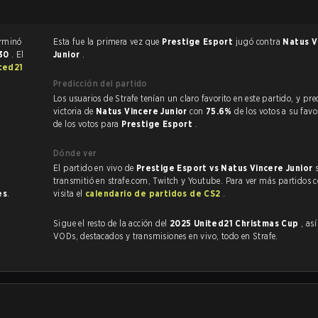
ido de CS:GO terminó
Esta fue la primera vez que
Prestige Esport
jugó contra
Natus V
:30
. El
Junior
.
ted21
Predicción del partido
Los usuarios de Strafe tenían un claro favorito en este partido, y predijeron la
victoria de
Natus Vincere Junior
con
75.6%
de los votos a su fav
de los votos para
Prestige Esport
.
Dónde ver
El partido en vivo de
Prestige Esport vs Natus Vincere Junior
transmitió en strafe.com, Twitch y Youtube. Para ver más partidos 
es
.
visita el
calendario de partidos de CS2
.
Sigue el resto de la acción del
2025 United21 Christmas Cup
, as
VODs, destacados y transmisiones en vivo, todo en Strafe.