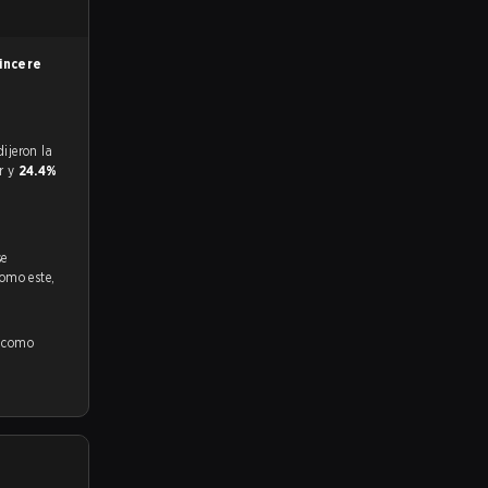
incere
or y
24.4%
se
como este,
í como