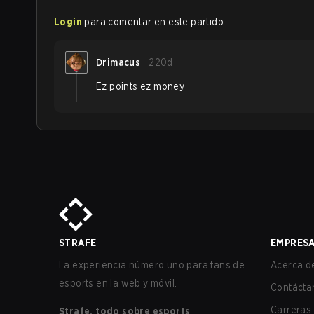
Login
para comentar en este partido
Drimacus
220d
Ez points ez money
STRAFE
EMPRES
La experiencia número uno para fans de
Acerca de
esports en la web y móvil.
Contácta
Carreras
Strafe, todo sobre esports