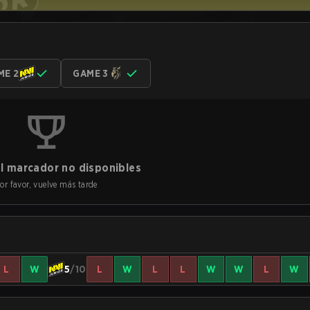
ME 2
GAME 3
l marcador no disponibles
or favor, vuelve más tarde
L
W
5
/10
L
W
L
L
W
W
L
W