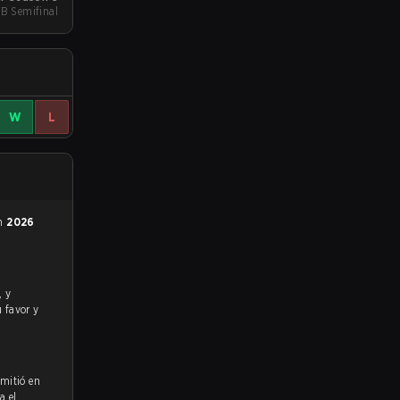
LB Semifinal
W
L
en
2026
u favor y
smitió en
a el