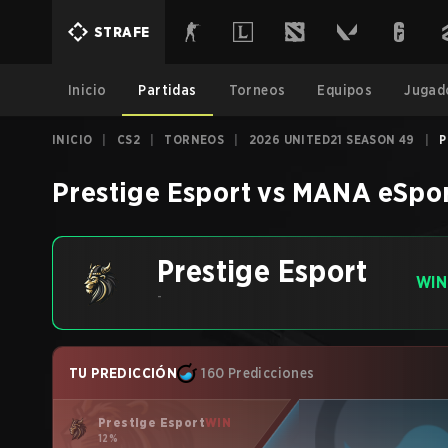
STRAFE
Inicio
Partidas
Torneos
Equipos
Jugad
INICIO
|
CS2
|
TORNEOS
|
2026 UNITED21 SEASON 49
|
P
Prestige Esport
vs
MANA eSpor
Prestige Esport
WIN
-
TU PREDICCIÓN
160 Predicciones
Prestige Esport
WIN
12%