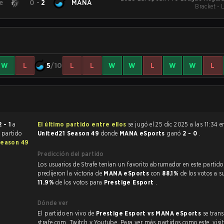
e
0
-
2
MANA
Bracket - 
W
L
5
/10
L
L
W
W
L
W
W
L
2 - 1
a
El último partido entre ellos
se jugó el 25 dic 2025 a las 11:34 
l partido
United21 Season 49
donde
MANA eSports
ganó
2 - 0
.
Season 49
Predicción del partido
Los usuarios de Strafe tenían un favorito abrumador en este partido, y
predijeron la victoria de
MANA eSports
con
88.1%
de los votos a s
11.9%
de los votos para
Prestige Esport
.
Dónde ver
El partido en vivo de
Prestige Esport vs MANA eSports
se tran
strafe.com, Twitch y Youtube. Para ver más partidos como este, visit