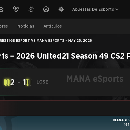
Apuestas De Esports
ores
Noticias
Artículos
RESTIGE ESPORT VS MANA ESPORTS - MAY 25, 2026
ts
–
2026 United21 Season 49
CS2
MANA eSports
2
-
1
LOSE
-
MANA eS
167