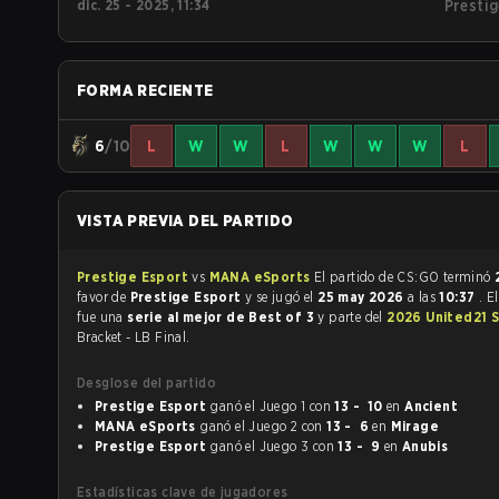
dic. 25 - 2025, 11:34
Prestig
FORMA RECIENTE
6
/10
L
W
W
L
W
W
W
L
VISTA PREVIA DEL PARTIDO
Prestige Esport
vs
MANA eSports
El partido de CS:GO terminó
favor de
Prestige Esport
y se jugó el
25 may 2026
a las
10:37
. E
fue una
serie al mejor de Best of 3
y parte del
2026 United21 
Bracket - LB Final.
Desglose del partido
Prestige Esport
ganó el Juego 1 con
13 - 10
en
Ancient
MANA eSports
ganó el Juego 2 con
13 - 6
en
Mirage
Prestige Esport
ganó el Juego 3 con
13 - 9
en
Anubis
Estadísticas clave de jugadores