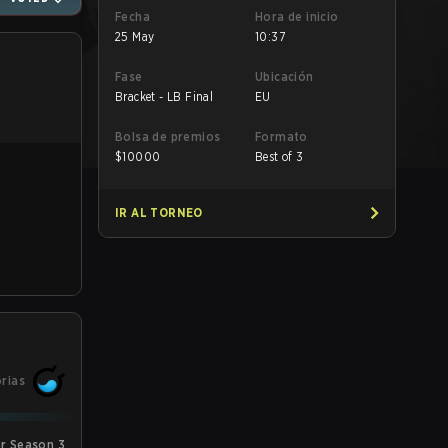
Fecha
Hora de inicio
25 May
10:37
Fase
Ubicación
Bracket - LB Final
EU
Bolsa de premios
Formato
$
10000
Best of 3
IR AL TORNEO
orias
r Season 3