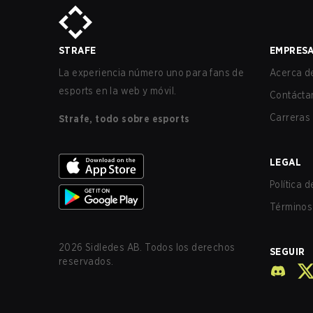
STRAFE
EMPRES
La experiencia número uno para fans de
Acerca de
esports en la web y móvil.
Contácta
Carreras
Strafe, todo sobre esports
LEGAL
Política 
Términos 
2026
Sidledes AB. Todos los derechos
SEGUIR
reservados.