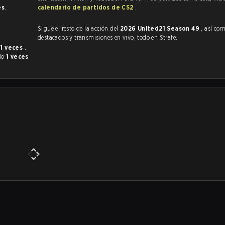
es
.
calendario de partidos de CS2
.
Sigue el resto de la acción del
2026 United21 Season 49
, así como VO
destacados y transmisiones en vivo, todo en Strafe.
e
1 veces
.
do
1 veces