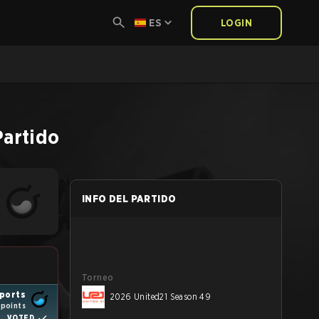
ES
LOGIN
Partido
INFO DEL PARTIDO
Torneo
ports
2026 United21 Season 49
 points
VOTED