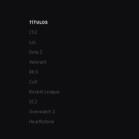
TÍTULOS
CS2
LoL
Dota 2
Valorant
R6:S
CoD
Rocket League
SC2
Overwatch 2
Hearthstone