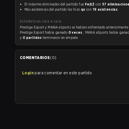
El máximo eliminador del partido fue
FejtZ
con
57 eliminacion
Más asistencias del partido las hizo
qx
con
19 asistencias
.
Estadísticas cara a cara
Prestige Esport y MANA eSports se habían enfrentado anteriorment
Prestige Esport había ganado
0 veces
, MANA eSports había gana
y
0 partidos
terminaron en empate.
COMENTARIOS
(
0
)
Login
para comentar en este partido