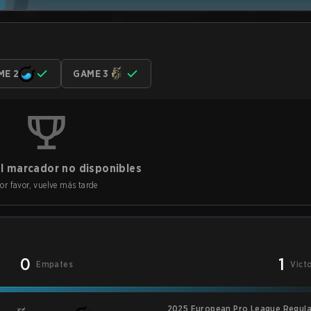
ME 2
GAME 3
l marcador no disponibles
or favor, vuelve más tarde
0
1
Empates
Vict
2025 European Pro League Regula