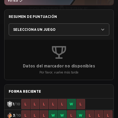
VOTED
RESUMEN DE PUNTUACIÓN
SELECCIONA UN JUEGO
Datos del marcador no disponibles
Por favor, vuelve más tarde
FORMA RECIENTE
1
/10
L
L
L
L
L
W
L
3
/10
L
L
L
W
W
L
W
L
L
L