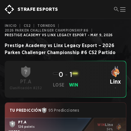
STRAFE ESPORTS
INICIO
|
CS2
|
TORNEOS
|
2026 PARKEN CHALLENGER CHAMPIONSHIP #6
|
PRESTIGE ACADEMY VS LINX LEGACY ESPORT - MAY 9, 2026
Prestige Academy
vs
Linx Legacy Esport
–
2026
Parken Challenger Championship #6
CS2
Partido
0
-
1
Linx
PT.A
LOSE
WIN
Clasificación #232
-
TU PREDICCIÓN
95 Predicciones
PT.A
WIN
Linx
126 points
34%