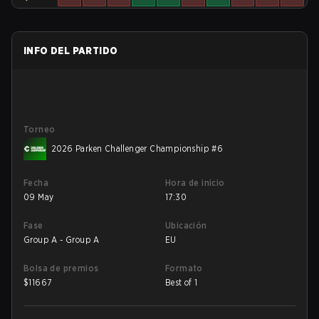
INFO DEL PARTIDO
Torneo
2026 Parken Challenger Championship #6
Fecha
Hora de inicio
09 May
17:30
Fase
Ubicación
Group A - Group A
EU
Bolsa de premios
Formato
$
11667
Best of 1