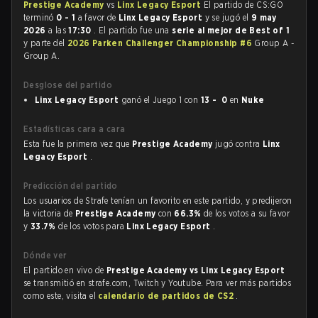
Prestige Academy
vs
Linx Legacy Esport
El partido de CS:GO
terminó
0 - 1
a favor de
Linx Legacy Esport
y se jugó el
9 may
2026
a las
17:30
. El partido fue una
serie al mejor de Best of 1
y parte del
2026 Parken Challenger Championship #6
Group A -
Group A.
Desglose del partido
Linx Legacy Esport
ganó el Juego 1 con
13 - 0
en
Nuke
Estadísticas cara a cara
Esta fue la primera vez que
Prestige Academy
jugó contra
Linx
Legacy Esport
.
Predicción del partido
Los usuarios de Strafe tenían un favorito en este partido, y predijeron
la victoria de
Prestige Academy
con
66.3%
de los votos a su favor
y
33.7%
de los votos para
Linx Legacy Esport
.
Dónde ver
El partido en vivo de
Prestige Academy vs Linx Legacy Esport
se transmitió en strafe.com, Twitch y Youtube. Para ver más partidos
como este, visita el
calendario de partidos de CS2
.