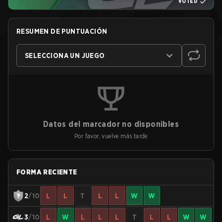
VOTED
RESUMEN DE PUNTUACIÓN
SELECCIONA UN JUEGO
Datos del marcador no disponibles
Por favor, vuelve más tarde
FORMA RECIENTE
2
/10
L
L
T
L
L
W
W
3
/10
L
W
L
L
L
T
L
L
W
W