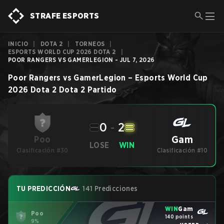
STRAFE ESPORTS
INICIO
|
DOTA 2
|
TORNEOS
|
ESPORTS WORLD CUP 2026 DOTA 2
|
POOR RANGERS VS GAMERLEGION - JUL 7, 2026
Poor Rangers
vs
GamerLegion
–
Esports World Cup
2026 Dota 2
Dota 2
Partido
0
-
2
Gam
Poo
LOSE
WIN
Clasificación #30
Clasificación #10
TU PREDICCIÓN
141 Predicciones
WIN
Gam
Poo
140 points
9%