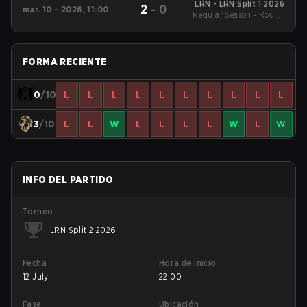
LRN - LRN Split 1 2026
2
-
0
mar. 10 - 2026, 11:00
Regular Season - Round
1
FORMA RECIENTE
0
/10
L
L
L
L
L
L
L
L
L
L
3
/10
L
L
W
L
L
L
L
W
L
W
INFO DEL PARTIDO
Torneo
LRN Split 2 2026
Fecha
Hora de inicio
12 July
22:00
Fase
Ubicación