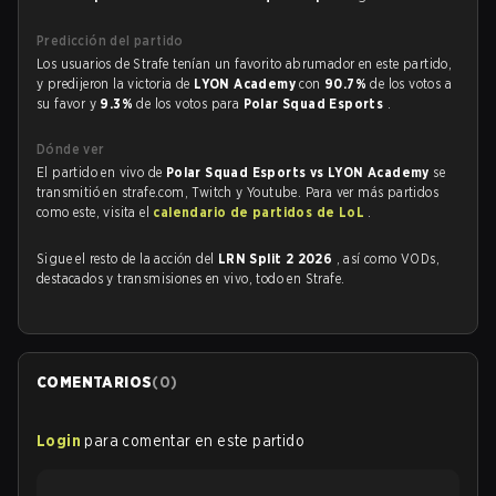
Predicción del partido
Los usuarios de Strafe tenían un favorito abrumador en este partido,
y predijeron la victoria de
LYON Academy
con
90.7%
de los votos a
su favor y
9.3%
de los votos para
Polar Squad Esports
.
Dónde ver
El partido en vivo de
Polar Squad Esports vs LYON Academy
se
transmitió en strafe.com, Twitch y Youtube. Para ver más partidos
como este, visita el
calendario de partidos de LoL
.
Sigue el resto de la acción del
LRN Split 2 2026
, así como VODs,
destacados y transmisiones en vivo, todo en Strafe.
COMENTARIOS
(
0
)
Login
para comentar en este partido