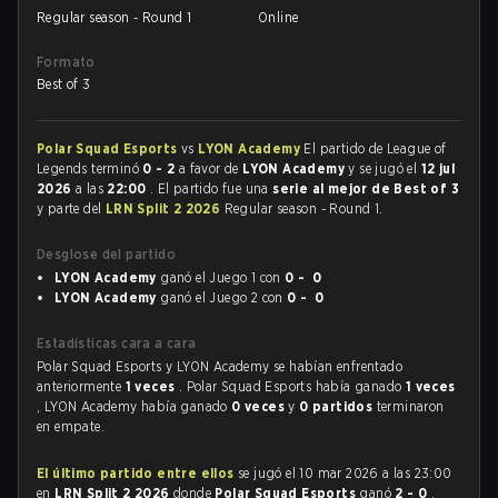
Regular season - Round 1
Online
Formato
Best of 3
Polar Squad Esports
vs
LYON Academy
El partido de League of
Legends terminó
0 - 2
a favor de
LYON Academy
y se jugó el
12 jul
2026
a las
22:00
. El partido fue una
serie al mejor de Best of 3
y parte del
LRN Split 2 2026
Regular season - Round 1.
Desglose del partido
LYON Academy
ganó el Juego 1 con
0 - 0
LYON Academy
ganó el Juego 2 con
0 - 0
Estadísticas cara a cara
Polar Squad Esports y LYON Academy se habían enfrentado
anteriormente
1 veces
. Polar Squad Esports había ganado
1 veces
, LYON Academy había ganado
0 veces
y
0 partidos
terminaron
en empate.
El último partido entre ellos
se jugó el 10 mar 2026 a las 23:00
en
LRN Split 2 2026
donde
Polar Squad Esports
ganó
2 - 0
.