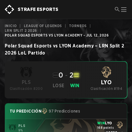
STRAFE ESPORTS
INICIO
|
LEAGUE OF LEGENDS
|
TORNEOS
|
LRN SPLIT 2 2026
|
POLAR SQUAD ESPORTS VS LYON ACADEMY - JUL 12, 2026
Polar Squad Esports
vs
LYON Academy
–
LRN Split 2
2026
LoL
Partido
0
-
2
LYO
PLS
LOSE
WIN
Clasificación #200
Clasificación #194
TU PREDICCIÓN
97 Predicciones
WIN
LYO
PLS
168 points
9%