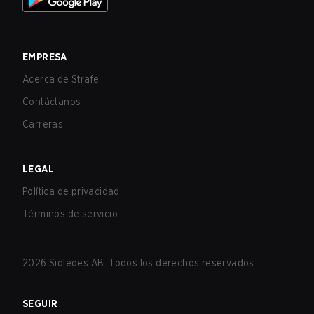
EMPRESA
Acerca de Strafe
Contáctanos
Carreras
LEGAL
Política de privacidad
Términos de servicio
2026
Sidledes AB. Todos los derechos reservados.
SEGUIR