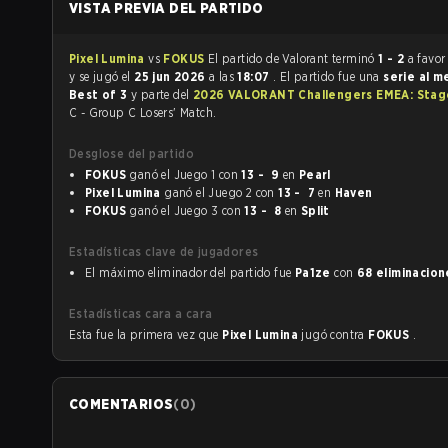
VISTA PREVIA DEL PARTIDO
Pixel Lumina
vs
FOKUS
El partido de Valorant terminó
1 - 2
a favor
y se jugó el
25 jun 2026
a las
18:07
. El partido fue una
serie al m
Best of 3
y parte del
2026 VALORANT Challengers EMEA: Stag
C - Group C Losers' Match.
Desglose del partido
FOKUS
ganó el Juego 1 con
13 - 9
en
Pearl
Pixel Lumina
ganó el Juego 2 con
13 - 7
en
Haven
FOKUS
ganó el Juego 3 con
13 - 8
en
Split
Estadísticas clave de jugadores
El máximo eliminador del partido fue
Pa1ze
con
68 eliminacion
Estadísticas cara a cara
Esta fue la primera vez que
Pixel Lumina
jugó contra
FOKUS
.
COMENTARIOS
(
0
)