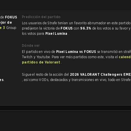
Predicción del partido
 de
FOKUS
ejor de
Los usuarios de Strafe tenían un favorito abrumador en este partido, y
e 3
Group
predijeron la victoria de
FOKUS
con
96.3%
de los votos a su favor 
los votos para
Pixel Lumina
.
Dónde ver
El partido en vivo de
Pixel Lumina vs FOKUS
se transmitió en stra
Twitch y Youtube. Para ver más partidos como este, visita el
calend
partidos de Valorant
.
Sigue el resto de la acción del
2026 VALORANT Challengers EME
es
.
, así como VODs, destacados y transmisiones en vivo, todo en Strafe