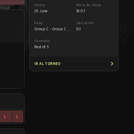
Fecha
Hora de inicio
25 June
18:07
Fase
Ubicación
Group C - Group C
EU
Losers' Match
Formato
Best of 3
IR AL TORNEO
L
L