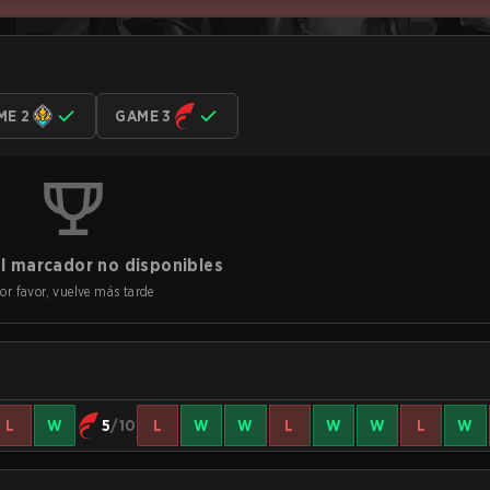
ME 2
GAME 3
l marcador no disponibles
or favor, vuelve más tarde
L
W
5
/10
L
W
W
L
W
W
L
W