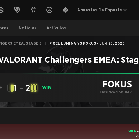
Apuestas De Esports
ores
Noticias
Artículos
NGERS EMEA: STAGE 3
|
PIXEL LUMINA VS FOKUS - JUN 25, 2026
VALORANT Challengers EMEA: Stag
FOKUS
1
-
2
E
WIN
Clasificación #47
WIN
7