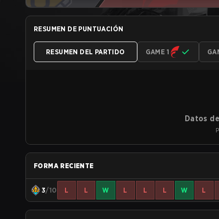
RESUMEN DE PUNTUACIÓN
RESUMEN DEL PARTIDO
GAME 1
GA
Datos de
P
FORMA RECIENTE
3
/10
L
L
W
L
L
L
W
L