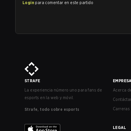
Login
para comentar en este partido
STRAFE
EMPRES
La experiencia número uno para fans de
Acerca de
esports en la web y móvil.
Contácta
Carreras
Strafe, todo sobre esports
LEGAL