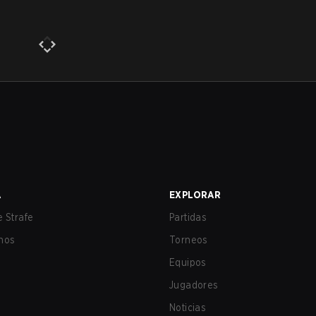
A
EXPLORAR
 Strafe
Partidas
nos
Torneos
Equipos
Jugadores
Noticias