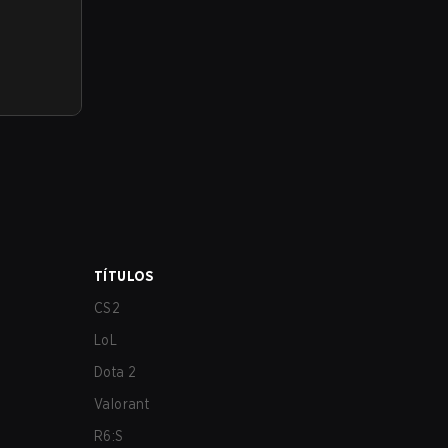
TÍTULOS
CS2
LoL
Dota 2
Valorant
R6:S