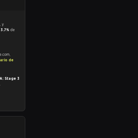
y
3.7%
de
fe.com,
ario de
A: Stage 3
.