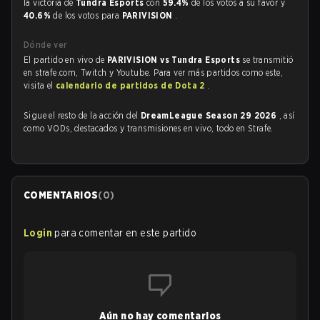
la victoria de
Tundra Esports
con
59.4%
de los votos a su favor y
40.6%
de los votos para
PARIVISION
.
Dónde ver
El partido en vivo de
PARIVISION vs Tundra Esports
se transmitió
en strafe.com, Twitch y Youtube. Para ver más partidos como este,
visita el
calendario de partidos de Dota 2
.
Sigue el resto de la acción del
DreamLeague Season 29 2026
, así
como VODs, destacados y transmisiones en vivo, todo en Strafe.
COMENTARIOS
(
0
)
Login
para comentar en este partido
Aún no hay comentarios