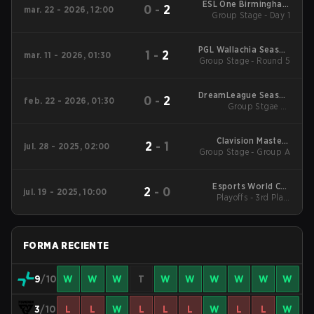
ESL One Birmingham
0
-
2
mar. 22 - 2026, 12:00
Group Stage - Day 1
2026
PGL Wallachia Season
1
-
2
mar. 11 - 2026, 01:30
Group Stage - Round 5
7 Main Tournament
DreamLeague Season
0
-
2
feb. 22 - 2026, 01:30
Group Stgae 2 -
28
February 22
Clavision Masters
2
-
1
jul. 28 - 2025, 02:00
Group Stage - Group A
2025: Snow Ruyi
Esports World Cup
2
-
0
jul. 19 - 2025, 10:00
Playoffs - 3rd Place
2025 Dota2
Match
FORMA RECIENTE
9
/10
W
W
W
T
W
W
W
W
W
W
3
/10
L
L
W
L
L
L
W
L
L
W