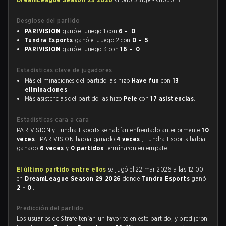
Desglose del partido
PARIVISION
ganó el Juego 1 con
6 - 0
Tundra Esports
ganó el Juego 2 con
0 - 5
PARIVISION
ganó el Juego 3 con
16 - 0
Estadísticas clave de jugadores
Más eliminaciones del partido las hizo
Have fun
con
13
eliminaciones
.
Más asistencias del partido las hizo
Pele
con
17 asistencias
.
Estadísticas cara a cara
PARIVISION y Tundra Esports se habían enfrentado anteriormente
10
veces
. PARIVISION había ganado
4 veces
, Tundra Esports había
ganado
6 veces
y
0 partidos
terminaron en empate.
El último partido entre ellos
se jugó el 22 mar 2026 a las 12:00
en
DreamLeague Season 29 2026
donde
Tundra Esports
ganó
2 - 0
.
Predicción del partido
Los usuarios de Strafe tenían un favorito en este partido, y predijeron