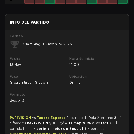
INFO DEL PARTIDO
Torneo
DreamLeague Season 29 2026
Fecha
Hora de inicio
13 May
14:00
Fase
Ubicación
Group Stage - Group B
Online
Formato
Best of 3
PARIVISION
vs
Tundra Esports
El partido de Dota 2 terminó
2 - 1
a favor de
PARIVISION
y se jugó el
13 may 2026
a las
14:00
. El
partido fue una
serie al mejor de Best of 3
y parte del
DreamLeague Season 29 2026
Group Stage - Group B.