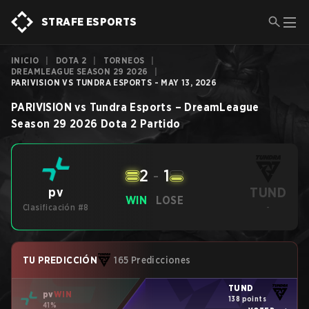
STRAFE ESPORTS
INICIO
|
DOTA 2
|
TORNEOS
|
DREAMLEAGUE SEASON 29 2026
|
PARIVISION VS TUNDRA ESPORTS - MAY 13, 2026
PARIVISION
vs
Tundra Esports
–
DreamLeague
Season 29 2026
Dota 2
Partido
2
-
1
TUND
pv
WIN
LOSE
Clasificación #8
-
TU PREDICCIÓN
165 Predicciones
TUND
pv
WIN
138 points
41%