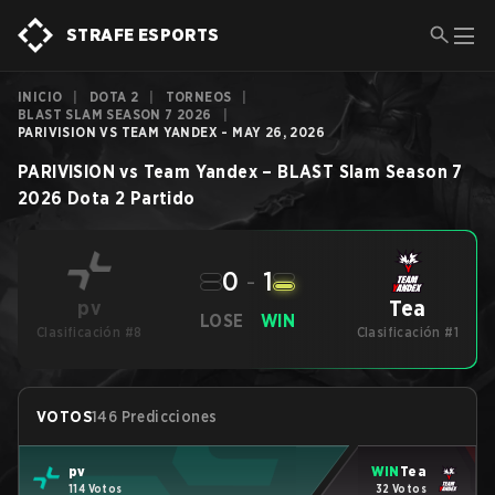
STRAFE ESPORTS
INICIO
|
DOTA 2
|
TORNEOS
|
BLAST SLAM SEASON 7 2026
|
PARIVISION VS TEAM YANDEX - MAY 26, 2026
PARIVISION
vs
Team Yandex
–
BLAST Slam Season 7
2026
Dota 2
Partido
0
-
1
Tea
pv
LOSE
WIN
Clasificación #8
Clasificación #1
VOTOS
146 Predicciones
pv
WIN
Tea
114 Votos
32 Votos