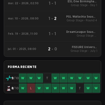
ESL One Birmingham
1
-
1
mar. 22 - 2026, 02:30
Group Stage - Day 1
2026
PGL Wallachia Season
1
-
2
mar. 10 - 2026, 08:00
Group Stage - Round 4
7 Main Tournament
DreamLeague Season
1
-
1
feb. 19 - 2026, 11:00
Group Stage 1 -
28
February 19
FISSURE Universe:
2
-
0
jul. 01 - 2025, 08:00
Group Stage - July 1
Episode 5
FORMA RECIENTE
9
/10
W
W
W
T
W
W
W
W
W
W
8
/10
W
L
W
W
W
W
W
T
W
W