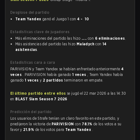
Desglose del partido
Team Yandex
ganó el Juego 1 con
4 - 10
Estadísticas clave de jugadores
Más eliminaciones del partido las hizo
.....
con
6 eliminaciones
.
Más asistencias del partido las hizo
Maladych
con
14
asistencias
.
Estadísticas cara a cara
PARIVISION y Team Yandex se habían enfrentado anteriormente
4
veces
. PARIVISION había ganado
1 veces
, Team Yandex había
ganado
1 veces
y
2 partidos
terminaron en empate.
El último partido entre ellos
se jugó el 22 mar 2026 a las 14:30
en
BLAST Slam Season 7 2026
Predicción del partido
Los usuarios de Strafe tenían un claro favorito en este partido, y
predijeron la victoria de
PARIVISION
con
78.1%
de los votos a su
favor y
21.9%
de los votos para
Team Yandex
.