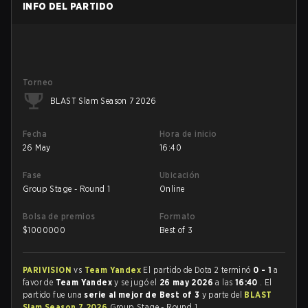
INFO DEL PARTIDO
Torneo
BLAST Slam Season 7 2026
Fecha
Hora de inicio
26 May
16:40
Fase
Ubicación
Group Stage - Round 1
Online
Bolsa de premios
Formato
$
1000000
Best of 3
PARIVISION
vs
Team Yandex
El partido de Dota 2 terminó
0 - 1
a
favor de
Team Yandex
y se jugó el
26 may 2026
a las
16:40
. El
partido fue una
serie al mejor de Best of 3
y parte del
BLAST
Slam Season 7 2026
Group Stage - Round 1.