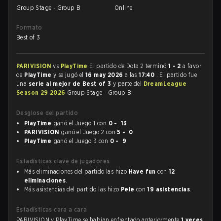
Group Stage - Group B
Online
Formato
Best of 3
PARIVISION
vs
PlayTime
El partido de Dota 2 terminó
1 - 2
a favor
de
PlayTime
y se jugó el
16 may 2026
a las
17:40
. El partido fue
una
serie al mejor de Best of 3
y parte del
DreamLeague
Season 29 2026
Group Stage - Group B.
Desglose del partido
PlayTime
ganó el Juego 1 con
0 - 13
PARIVISION
ganó el Juego 2 con
5 - 0
PlayTime
ganó el Juego 3 con
0 - 9
Estadísticas clave de jugadores
Más eliminaciones del partido las hizo
Have fun
con
12
eliminaciones
.
Más asistencias del partido las hizo
Pele
con
19 asistencias
.
Estadísticas cara a cara
PARIVISION y PlayTime se habían enfrentado anteriormente
1 veces