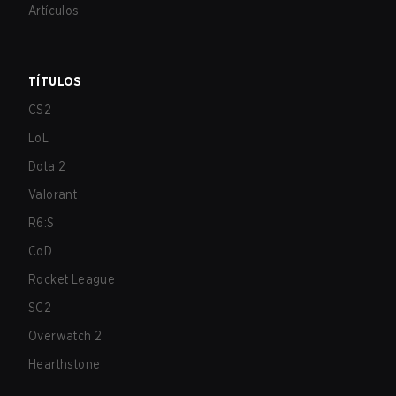
Artículos
TÍTULOS
CS2
LoL
Dota 2
Valorant
R6:S
CoD
Rocket League
SC2
Overwatch 2
Hearthstone