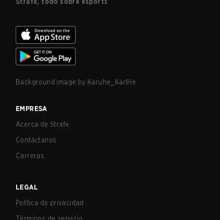
Strafe, todo sobre esports
Background image by
Karuhe_KarlHe
EMPRESA
Acerca de Strafe
Contáctanos
Carreras
LEGAL
Política de privacidad
Términos de servicio