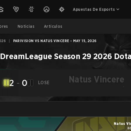
Apuestas De Esports
ores
Noticias
Artículos
026
|
PARIVISION VS NATUS VINCERE - MAY 15, 2026
–
DreamLeague Season 29 2026
Dota
Natus Vincere
2
-
0
LOSE
-
Natus Vi
60