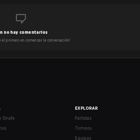
n no hay comentarios
 sé el primero en comenzar la conversación!
A
EXPLORAR
 Strafe
Partidas
nos
Torneos
Equipos