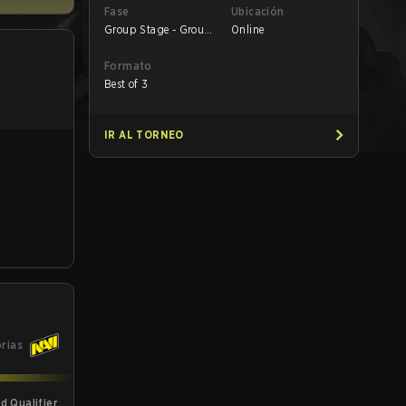
Fase
Ubicación
Group Stage - Group
Online
B
Formato
Best of 3
IR AL TORNEO
orias
 Qualifier