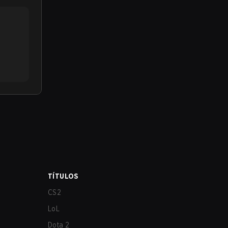
TÍTULOS
CS2
LoL
Dota 2