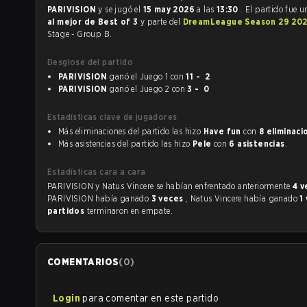
PARIVISION
y se jugó el
15 may 2026
a las
13:30
. El partido fue 
al mejor de Best of 3
y parte del
DreamLeague Season 29 20
Stage - Group B.
Desglose del partido
PARIVISION
ganó el Juego 1 con
11 - 2
PARIVISION
ganó el Juego 2 con
3 - 0
Estadísticas clave de jugadores
Más eliminaciones del partido las hizo
Have fun
con
8 eliminaci
Más asistencias del partido las hizo
Pele
con
6 asistencias
.
Estadísticas cara a cara
PARIVISION y Natus Vincere se habían enfrentado anteriormente
4 
PARIVISION había ganado
3 veces
, Natus Vincere había ganado
1
partidos
terminaron en empate.
COMENTARIOS
(
0
)
Login
para comentar en este partido