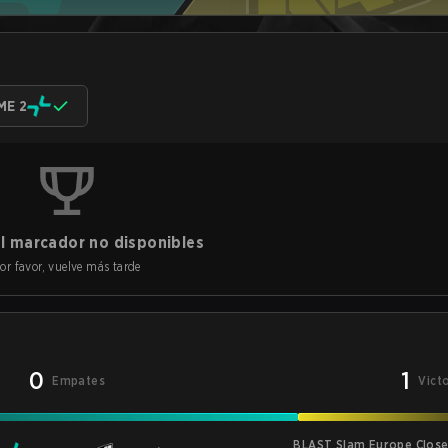
ME 2
l marcador no disponibles
or favor, vuelve más tarde
0
1
Empates
Vict
BLAST Slam Europe Closed