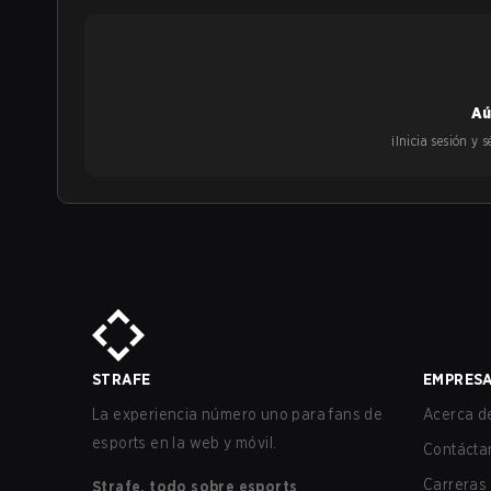
Aú
¡Inicia sesión y
STRAFE
EMPRES
La experiencia número uno para fans de
Acerca de
esports en la web y móvil.
Contácta
Carreras
Strafe, todo sobre esports