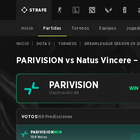
STRAFE
Inicio
Partidas
Torneos
Equipos
Jugad
INICIO
|
DOTA 2
|
TORNEOS
|
DREAMLEAGUE SEASON 29 2
PARIVISION
vs
Natus Vincere
PARIVISION
WIN
Clasificación #8
VOTOS
169 Predicciones
PARIVISION
WIN
109 Votos