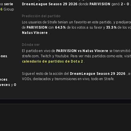
una
serie
DreamLeague Season 29 2026
donde
PARIVISION
ganó
2 - 0
26
Group
Predicción del partido
Los usuarios de Strafe tenían un favorito en este partido, y predijeron la victoria
de
PARIVISION
con
64.5%
de los votos a su favor y
35.5%
de los v
Natus Vincere
.
Dónde ver
El partido en vivo de
PARIVISION vs Natus Vincere
se transmitió
ones
.
strafe.com, Twitch y Youtube. Para ver más partidos como este, visit
calendario de partidos de Dota 2
.
Sigue el resto de la acción del
DreamLeague Season 29 2026
, 
VODs, destacados y transmisiones en vivo, todo en Strafe.
veces
.
 veces
y
0