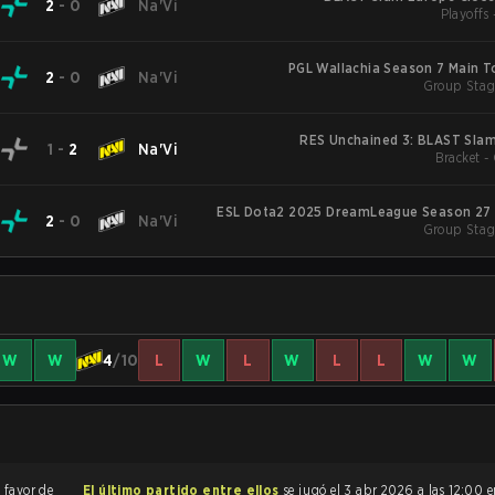
2
-
0
Na'Vi
Playoffs 
PGL Wallachia Season 7 Main 
2
-
0
Na'Vi
Group Stag
RES Unchained 3: BLAST Slam
1
-
2
Na'Vi
Bracket -
ESL Dota2 2025 DreamLeague Season 27 
2
-
0
Na'Vi
Group Stag
W
W
4
/10
L
W
L
W
L
L
W
W
 favor de
El último partido entre ellos
se jugó el 3 abr 2026 a las 12:00 e