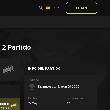
ES
LOGIN
 2
Partido
INFO DEL PARTIDO
Torneo
DreamLeague Season 29 2026
Fecha
Hora de inicio
15 May
13:30
ncere
 Votos