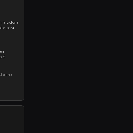
.
otos para
 en
a el
así como