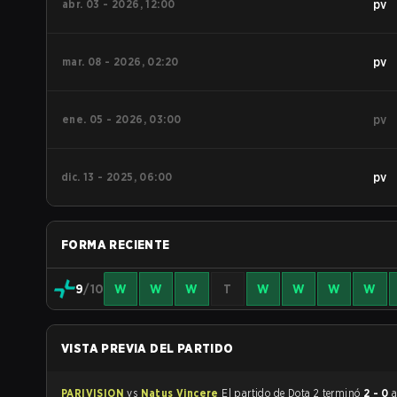
abr. 03 - 2026, 12:00
pv
mar. 08 - 2026, 02:20
pv
ene. 05 - 2026, 03:00
pv
dic. 13 - 2025, 06:00
pv
FORMA RECIENTE
9
/10
W
W
W
T
W
W
W
W
VISTA PREVIA DEL PARTIDO
PARIVISION
vs
Natus Vincere
El partido de Dota 2 terminó
2 - 0
a