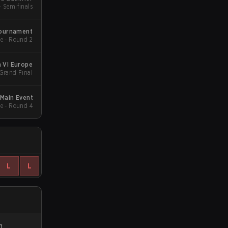
- Semifinals
Tournament
e - Round 2
 VI Europe
 Grand Final
Main Event
e - Round 4
L
L
n