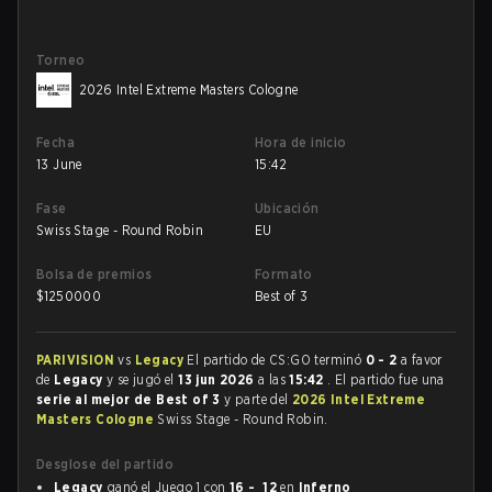
Torneo
2026 Intel Extreme Masters Cologne
Fecha
Hora de inicio
13 June
15:42
Fase
Ubicación
Swiss Stage - Round Robin
EU
Bolsa de premios
Formato
$
1250000
Best of 3
PARIVISION
vs
Legacy
El partido de CS:GO terminó
0 - 2
a favor
de
Legacy
y se jugó el
13 jun 2026
a las
15:42
. El partido fue una
serie al mejor de Best of 3
y parte del
2026 Intel Extreme
Masters Cologne
Swiss Stage - Round Robin.
Desglose del partido
Legacy
ganó el Juego 1 con
16 - 12
en
Inferno