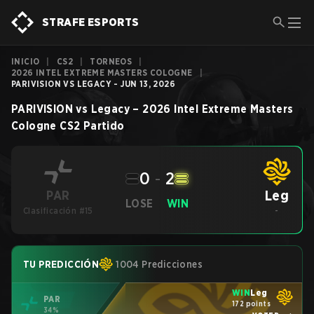
STRAFE ESPORTS
INICIO
|
CS2
|
TORNEOS
|
2026 INTEL EXTREME MASTERS COLOGNE
|
PARIVISION VS LEGACY - JUN 13, 2026
PARIVISION
vs
Legacy
–
2026 Intel Extreme Masters
Cologne
CS2
Partido
0
-
2
Leg
PAR
LOSE
WIN
Clasificación #15
-
TU PREDICCIÓN
1004 Predicciones
WIN
Leg
PAR
172 points
34%