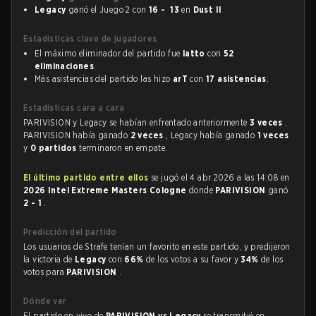
Legacy
ganó el Juego 2 con
16 - 13
en
Dust II
Estadísticas clave de jugadores
El máximo eliminador del partido fue
latto
con
52
eliminaciones
.
Más asistencias del partido las hizo
arT
con
17 asistencias
.
Estadísticas cara a cara
PARIVISION y Legacy se habían enfrentado anteriormente
3 veces
.
PARIVISION había ganado
2 veces
, Legacy había ganado
1 veces
y
0 partidos
terminaron en empate.
El último partido entre ellos
se jugó el 4 abr 2026 a las 14:08 en
2026 Intel Extreme Masters Cologne
donde
PARIVISION
ganó
2 - 1
.
Predicción del partido
Los usuarios de Strafe tenían un favorito en este partido, y predijeron
la victoria de
Legacy
con
66%
de los votos a su favor y
34%
de los
votos para
PARIVISION
.
Dónde ver
El partido en vivo de
PARIVISION vs Legacy
se transmitió en