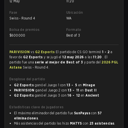
12 May
11:20
Fase
Ubicación
Swiss - Round 4
WA
Bolsa de premios
Formato
$
800000
Best of 3
PARIVISION
vs
G2 Esports
El partido de CS:GO terminó
1 - 2
a
favor de
G2 Esports
y se jugó el
12 may 2026
a las
11:20
. El
partido fue una
serie al mejor de Best of 3
y parte del
2026 PGL
Astana
Swiss - Round 4.
Desglose del partido
G2 Esports
ganó el Juego 1 con
13 - 5
en
Mirage
PARIVISION
ganó el Juego 2 con
13 - 11
en
Dust II
G2 Esports
ganó el Juego 3 con
16 - 12
en
Ancient
Estadísticas clave de jugadores
El máximo eliminador del partido fue
SunPayus
con
57
eliminaciones
.
Más asistencias del partido las hizo
MATYS
con
23 asistencias
.