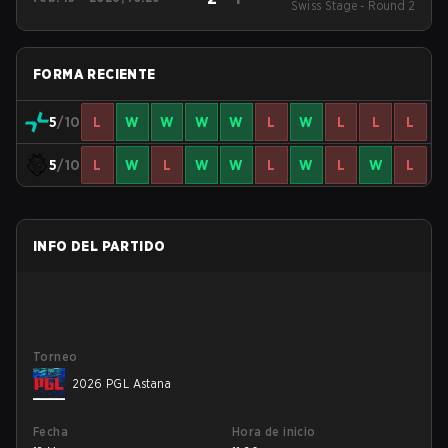
Swiss Stage - Round 2
FORMA RECIENTE
5
/10
L
W
W
W
W
L
W
L
L
L
5
/10
L
W
L
W
W
L
W
L
W
L
INFO DEL PARTIDO
Torneo
2026 PGL Astana
Fecha
Hora de inicio