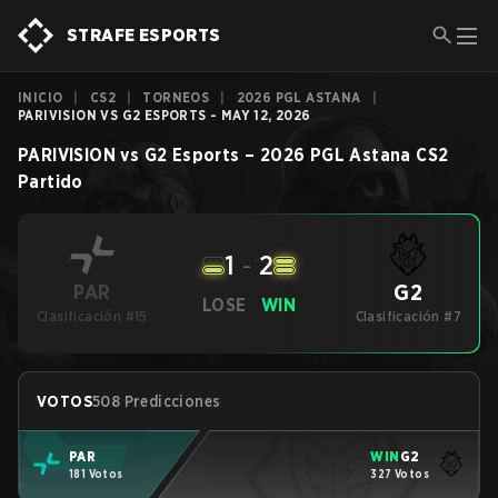
STRAFE ESPORTS
INICIO
|
CS2
|
TORNEOS
|
2026 PGL ASTANA
|
PARIVISION VS G2 ESPORTS - MAY 12, 2026
PARIVISION
vs
G2 Esports
–
2026 PGL Astana
CS2
Partido
1
-
2
G2
PAR
LOSE
WIN
Clasificación #15
Clasificación #7
VOTOS
508 Predicciones
PAR
WIN
G2
181 Votos
327 Votos