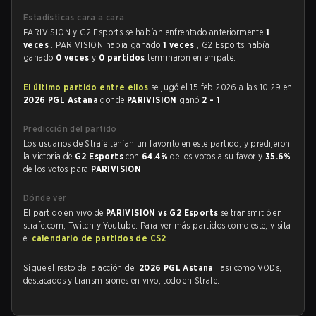
Estadísticas cara a cara
PARIVISION y G2 Esports se habían enfrentado anteriormente
1
veces
. PARIVISION había ganado
1 veces
, G2 Esports había
ganado
0 veces
y
0 partidos
terminaron en empate.
El último partido entre ellos
se jugó el 15 feb 2026 a las 10:29 en
2026 PGL Astana
donde
PARIVISION
ganó
2 - 1
.
Predicción del partido
Los usuarios de Strafe tenían un favorito en este partido, y predijeron
la victoria de
G2 Esports
con
64.4%
de los votos a su favor y
35.6%
de los votos para
PARIVISION
.
Dónde ver
El partido en vivo de
PARIVISION vs G2 Esports
se transmitió en
strafe.com, Twitch y Youtube. Para ver más partidos como este, visita
el
calendario de partidos de CS2
.
Sigue el resto de la acción del
2026 PGL Astana
, así como VODs,
destacados y transmisiones en vivo, todo en Strafe.