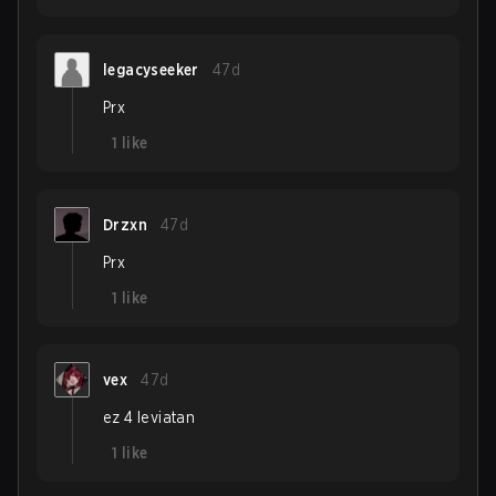
legacyseeker
47d
Prx
1
like
Drzxn
47d
Prx
1
like
vex
47d
ez 4 leviatan
1
like