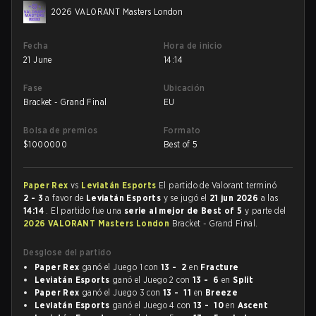
2026 VALORANT Masters London
Fecha
Hora de inicio
21 June
14:14
Fase
Ubicación
Bracket - Grand Final
EU
Bolsa de premios
Formato
$
1000000
Best of 5
Paper Rex
vs
Leviatán Esports
El partido de Valorant terminó
2 - 3
a favor de
Leviatán Esports
y se jugó el
21 jun 2026
a las
14:14
. El partido fue una
serie al mejor de Best of 5
y parte del
2026 VALORANT Masters London
Bracket - Grand Final.
Desglose del partido
Paper Rex
ganó el Juego 1 con
13 - 2
en
Fracture
Leviatán Esports
ganó el Juego 2 con
13 - 6
en
Split
Paper Rex
ganó el Juego 3 con
13 - 11
en
Breeze
Leviatán Esports
ganó el Juego 4 con
13 - 10
en
Ascent