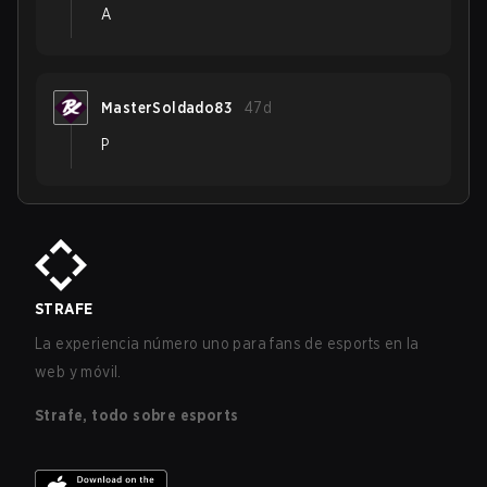
A
MasterSoldado83
47d
P
STRAFE
La experiencia número uno para fans de esports en la
web y móvil.
Strafe, todo sobre esports