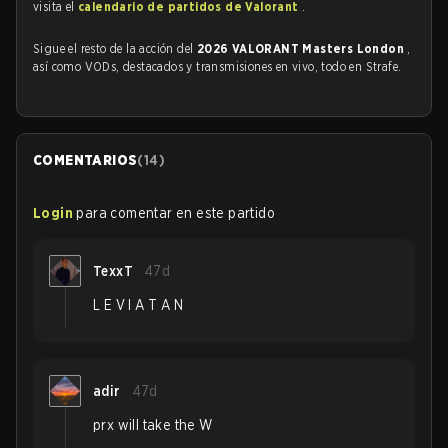
visita el
calendario de partidos de Valorant
.
Sigue el resto de la acción del
2026 VALORANT Masters London
,
así como VODs, destacados y transmisiones en vivo, todo en Strafe.
COMENTARIOS
(
14
)
Login
para comentar en este partido
TexxT
47d
L E V I A T A N
adir
47d
prx will take the W