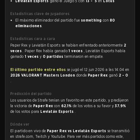
Leviatán Esports
ganó el Juego 5 con
13 - 5
en
Lotus
Estadísticas clave de jugadores
El máximo eliminador del partido fue
something
con
80
eliminaciones
.
Estadísticas cara a cara
Paper Rex y Leviatán Esports se habían enfrentado anteriormente
2
veces
. Paper Rex había ganado
1 veces
, Leviatán Esports había
ganado
1 veces
y
0 partidos
terminaron en empate.
El último partido entre ellos
se jugó el 12 jun 2026 a las 14:04 en
2026 VALORANT Masters London
donde
Paper Rex
ganó
2 - 0
.
Predicción del partido
Los usuarios de Strafe tenían un favorito en este partido, y predijeron
la victoria de
Paper Rex
con
62.1%
de los votos a su favor y
37.9%
de los votos para
Leviatán Esports
.
Dónde ver
El partido en vivo de
Paper Rex vs Leviatán Esports
se transmitió
en strafe.com, Twitch y Youtube. Para ver más partidos como este,