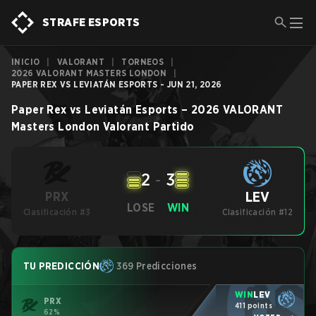
STRAFE ESPORTS
INICIO
|
VALORANT
|
TORNEOS
|
2026 VALORANT MASTERS LONDON
|
PAPER REX VS LEVIATÁN ESPORTS - JUN 21, 2026
Paper Rex
vs
Leviatán Esports
–
2026 VALORANT
Masters London
Valorant
Partido
2
-
3
LEV
PRX
LOSE
WIN
Clasificación #3
Clasificación #12
TU PREDICCIÓN
369 Predicciones
WIN
LEV
PRX
411 points
62%