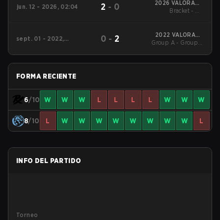
2026 VALORANT
2
-
0
jun. 12 - 2026, 02:04
Masters London
Bracket - UB
Quarterfinal
2022 VALORANT
0
-
2
sept. 01 - 2022,
Group A - Group A
Champions
06:25
Winners' Match
FORMA RECIENTE
6
/10
W
W
W
L
L
L
L
W
W
W
8
/10
L
W
W
W
W
W
W
W
W
L
INFO DEL PARTIDO
Torneo