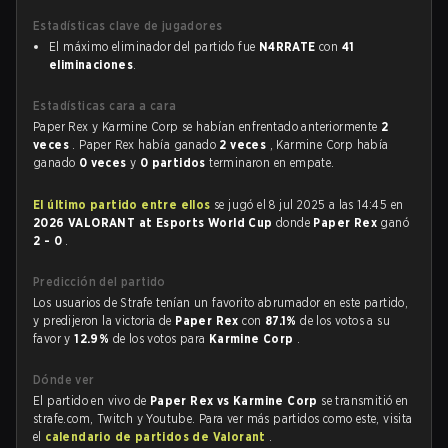
Estadísticas clave de jugadores
El máximo eliminador del partido fue
N4RRATE
con
41
eliminaciones
.
Estadísticas cara a cara
Paper Rex y Karmine Corp se habían enfrentado anteriormente
2
veces
. Paper Rex había ganado
2 veces
, Karmine Corp había
ganado
0 veces
y
0 partidos
terminaron en empate.
El último partido entre ellos
se jugó el 8 jul 2025 a las 14:45 en
2026 VALORANT at Esports World Cup
donde
Paper Rex
ganó
2 - 0
.
Predicción del partido
Los usuarios de Strafe tenían un favorito abrumador en este partido,
y predijeron la victoria de
Paper Rex
con
87.1%
de los votos a su
favor y
12.9%
de los votos para
Karmine Corp
.
Dónde ver
El partido en vivo de
Paper Rex vs Karmine Corp
se transmitió en
strafe.com, Twitch y Youtube. Para ver más partidos como este, visita
el
calendario de partidos de Valorant
.