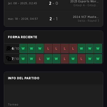
2025 Esports World
2
-
0
jul. 08 - 2025, 02:45
Group A - Group A
Cup
Winners' Match
2024 VCT Masters
2
-
1
mar. 18 - 2024, 04:57
Swiss - Round 3
Madrid
FORMA RECIENTE
6
/10
W
W
W
L
L
L
L
W
W
W
7
/10
W
W
L
W
W
L
W
L
W
W
INFO DEL PARTIDO
Torneo