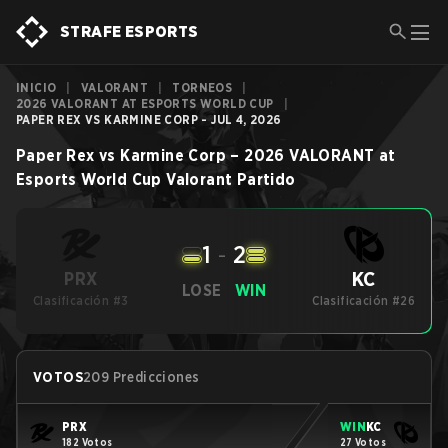
STRAFE ESPORTS
INICIO
|
VALORANT
|
TORNEOS
|
2026 VALORANT AT ESPORTS WORLD CUP
|
PAPER REX VS KARMINE CORP - JUL 4, 2026
Paper Rex
vs
Karmine Corp
–
2026 VALORANT at
Esports World Cup
Valorant
Partido
1
-
2
KC
PRX
LOSE
WIN
Clasificación #3
Clasificación #26
VOTOS
209 Predicciones
PRX
WIN
KC
182 Votos
27 Votos