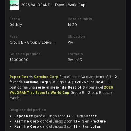
2026 VALORANT at Esports World Cup
Fecha
Hora de inicio
04 July
14:30
Fase
Ubicación
Group B - Group B Losers'
WA
Match
Bolsa de premios
Formato
$
2000000
Best of 3
Paper Rex
vs
Karmine Corp
El partido de Valorant terminó
1 - 2
a
favor de
Karmine Corp
y se jugó el
4 jul 2026
a las
14:30
. El
partido fue una
serie al mejor de Best of 3
y parte del
2026
VALORANT at Esports World Cup
Group B - Group B Losers'
Match.
Desglose del partido
Paper Rex
ganó el Juego 1 con
13 - 11
en
Sunset
Karmine Corp
ganó el Juego 2 con
13 - 9
en
Fracture
Karmine Corp
ganó el Juego 3 con
13 - 7
en
Lotus