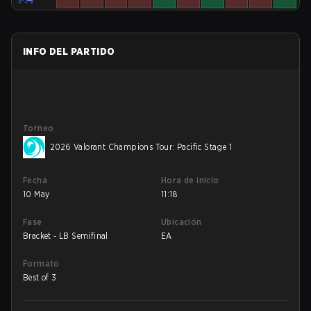
INFO DEL PARTIDO
Torneo
2026 Valorant Champions Tour: Pacific Stage 1
Fecha
Hora de inicio
10 May
11:18
Fase
Ubicación
Bracket - LB Semifinal
EA
Formato
Best of 3