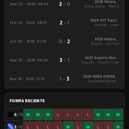
2026 Valorant
2
-
0
may. 03 - 2026, 08:04
Group Alpha - Week 5
Champions Tour:
Pacific Stage 1
2026 VCT Pacific
2
-
1
feb. 12 - 2026, 08:07
Bracket - Lower
Kickoff
2025 Valorant
0
-
2
oct. 03 - 2025, 01:38
Bracket - LB Final
Champions
2025 Esports World
3
-
1
may. 25 - 2025, 06:20
Playoffs - Playoffs Final
Cup
2025 HERO ESPORTS
1
-
3
may. 18 - 2025, 11:10
Stepladder Bracket -
Asian Champions
Stepladder Final
League
FORMA RECIENTE
6
/10
W
W
W
L
L
L
L
W
W
W
3
/10
L
L
L
L
W
L
W
L
L
W