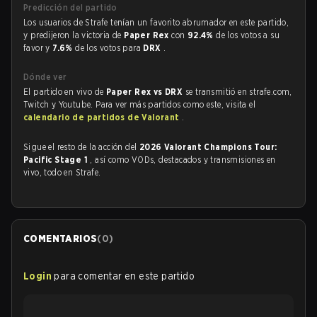
Predicción del partido
Los usuarios de Strafe tenían un favorito abrumador en este partido,
y predijeron la victoria de
Paper Rex
con
92.4%
de los votos a su
favor y
7.6%
de los votos para
DRX
.
Dónde ver
El partido en vivo de
Paper Rex vs DRX
se transmitió en strafe.com,
Twitch y Youtube. Para ver más partidos como este, visita el
calendario de partidos de Valorant
.
Sigue el resto de la acción del
2026 Valorant Champions Tour:
Pacific Stage 1
, así como VODs, destacados y transmisiones en
vivo, todo en Strafe.
COMENTARIOS
(
0
)
Login
para comentar en este partido