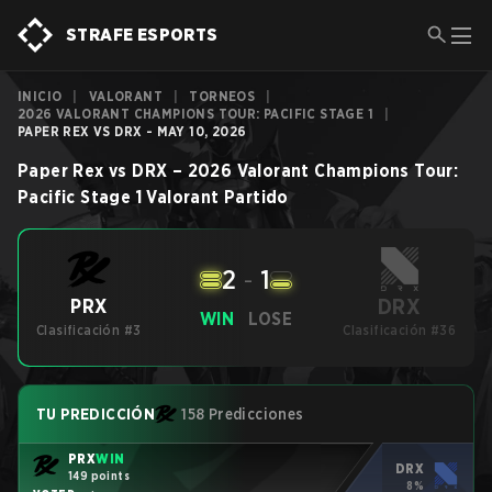
STRAFE ESPORTS
INICIO
|
VALORANT
|
TORNEOS
|
2026 VALORANT CHAMPIONS TOUR: PACIFIC STAGE 1
|
PAPER REX VS DRX - MAY 10, 2026
Paper Rex
vs
DRX
–
2026 Valorant Champions Tour:
Pacific Stage 1
Valorant
Partido
2
-
1
DRX
PRX
WIN
LOSE
Clasificación #3
Clasificación #36
TU PREDICCIÓN
158 Predicciones
PRX
WIN
DRX
149 points
8%