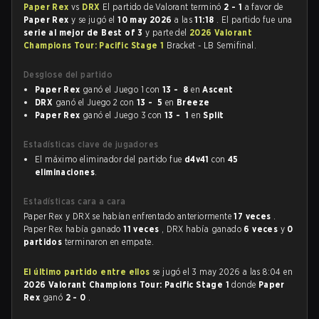
Paper Rex
vs
DRX
El partido de Valorant terminó
2 - 1
a favor de
Paper Rex
y se jugó el
10 may 2026
a las
11:18
. El partido fue una
serie al mejor de Best of 3
y parte del
2026 Valorant
Champions Tour: Pacific Stage 1
Bracket - LB Semifinal.
Desglose del partido
Paper Rex
ganó el Juego 1 con
13 - 8
en
Ascent
DRX
ganó el Juego 2 con
13 - 5
en
Breeze
Paper Rex
ganó el Juego 3 con
13 - 1
en
Split
Estadísticas clave de jugadores
El máximo eliminador del partido fue
d4v41
con
45
eliminaciones
.
Estadísticas cara a cara
Paper Rex y DRX se habían enfrentado anteriormente
17 veces
.
Paper Rex había ganado
11 veces
, DRX había ganado
6 veces
y
0
partidos
terminaron en empate.
El último partido entre ellos
se jugó el 3 may 2026 a las 8:04 en
2026 Valorant Champions Tour: Pacific Stage 1
donde
Paper
Rex
ganó
2 - 0
.