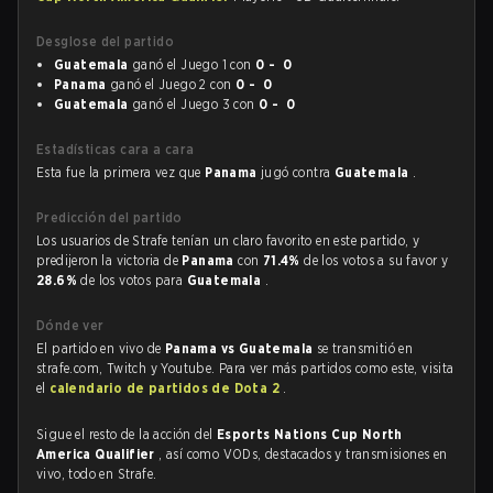
Desglose del partido
Guatemala
ganó el Juego 1 con
0 - 0
Panama
ganó el Juego 2 con
0 - 0
Guatemala
ganó el Juego 3 con
0 - 0
Estadísticas cara a cara
Esta fue la primera vez que
Panama
jugó contra
Guatemala
.
Predicción del partido
Los usuarios de Strafe tenían un claro favorito en este partido, y
predijeron la victoria de
Panama
con
71.4%
de los votos a su favor y
28.6%
de los votos para
Guatemala
.
Dónde ver
El partido en vivo de
Panama vs Guatemala
se transmitió en
strafe.com, Twitch y Youtube. Para ver más partidos como este, visita
el
calendario de partidos de Dota 2
.
Sigue el resto de la acción del
Esports Nations Cup North
America Qualifier
, así como VODs, destacados y transmisiones en
vivo, todo en Strafe.