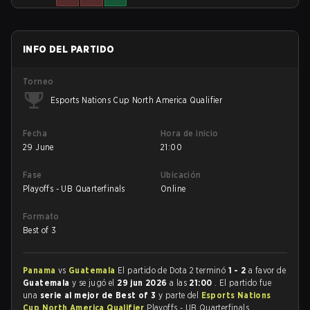
INFO DEL PARTIDO
Torneo
Esports Nations Cup North America Qualifier
Fecha
Hora de inicio
29 June
21:00
Fase
Ubicación
Playoffs - UB Quarterfinals
Online
Formato
Best of 3
Panama
vs
Guatemala
El partido de Dota 2 terminó
1 - 2
a favor de
Guatemala
y se jugó el
29 jun 2026
a las
21:00
. El partido fue
una
serie al mejor de Best of 3
y parte del
Esports Nations
Cup North America Qualifier
Playoffs - UB Quarterfinals.