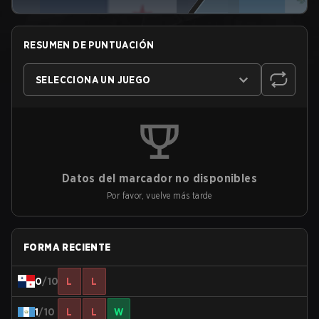
RESUMEN DE PUNTUACIÓN
SELECCIONA UN JUEGO
Datos del marcador no disponibles
Por favor, vuelve más tarde
FORMA RECIENTE
0
/10
L
L
1
/10
L
L
W