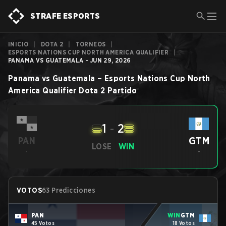
STRAFE ESPORTS
INICIO
|
DOTA 2
|
TORNEOS
|
ESPORTS NATIONS CUP NORTH AMERICA QUALIFIER
|
PANAMA VS GUATEMALA - JUN 29, 2026
Panama
vs
Guatemala
–
Esports Nations Cup North
America Qualifier
Dota 2
Partido
1
-
2
GTM
PAN
LOSE
WIN
-
-
VOTOS
63 Predicciones
PAN
WIN
GTM
45 Votos
18 Votos