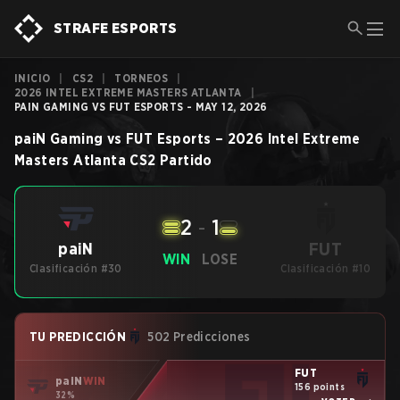
STRAFE ESPORTS
INICIO
|
CS2
|
TORNEOS
|
2026 INTEL EXTREME MASTERS ATLANTA
|
PAIN GAMING VS FUT ESPORTS - MAY 12, 2026
paiN Gaming
vs
FUT Esports
–
2026 Intel Extreme
Masters Atlanta
CS2
Partido
2
-
1
FUT
paiN
WIN
LOSE
Clasificación #30
Clasificación #10
TU PREDICCIÓN
502 Predicciones
FUT
paiN
WIN
156 points
32%