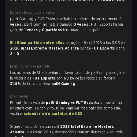
Estadísticas cara a cara
paiN Gaming y FUT Esports se habían enfrentado anteriormente
1
veces
. paiN Gaming había ganado
0 veces
, FUT Esports había
ganado
1 veces
y
0 partidos
terminaron en empate.
El último partido entre ellos
se jugó el 16 oct 2025 a las 3:05 en
2026 Intel Extreme Masters Atlanta
donde
FUT Esports
ganó
2 - 0
.
Predicción del partido
Los usuarios de Strafe tenían un favorito en este partido, y predijeron
la victoria de
FUT Esports
con
68.1%
de los votos a su favor y
31.9%
de los votos para
paiN Gaming
.
Dónde ver
El partido en vivo de
paiN Gaming vs FUT Esports
se transmitió
en strafe.com, Twitch y Youtube. Para ver más partidos como este,
visita el
calendario de partidos de CS2
.
Sigue el resto de la acción del
2026 Intel Extreme Masters
Atlanta
, así como VODs, destacados y transmisiones en vivo, todo