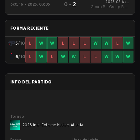
2025 CS Asia
0
-
2
oct. 16 - 2025, 03:05
Group B - Group B LB
Championships
Semifinal
FORMA RECIENTE
5
/10
L
W
W
L
L
L
W
W
L
W
6
/10
L
W
L
W
W
L
L
W
W
W
INFO DEL PARTIDO
Torneo
2026 Intel Extreme Masters Atlanta
Fecha
Hora de inicio