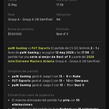
12 May
17:58
Fase
Ubicación
Group A - Group A UB Semifinal
NA
Bolsa de premios
Formato
$
300000
Best of 3
paiN Gaming
vs
FUT Esports
El partido de CS:GO terminó
2 - 1
a
favor de
paiN Gaming
y se jugó el
12 may 2026
a las
17:58
. El
partido fue una
serie al mejor de Best of 3
y parte del
2026
Intel Extreme Masters Atlanta
Group A - Group A UB Semifinal.
Desglose del partido
paiN Gaming
ganó el Juego 1 con
13 - 8
en
Nuke
FUT Esports
ganó el Juego 2 con
13 - 10
en
Overpass
paiN Gaming
ganó el Juego 3 con
13 - 11
en
Dust II
Estadísticas clave de jugadores
El máximo eliminador del partido fue
piria
con
55
eliminaciones
.
Más asistencias del partido las hizo
Krabeni
con
18 asistencias
.