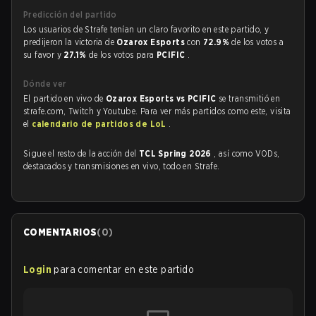
Predicción del partido
Los usuarios de Strafe tenían un claro favorito en este partido, y
predijeron la victoria de
Ozarox Esports
con
72.9%
de los votos a
su favor y
27.1%
de los votos para
PCIFIC
.
Dónde ver
El partido en vivo de
Ozarox Esports vs PCIFIC
se transmitió en
strafe.com, Twitch y Youtube. Para ver más partidos como este, visita
el
calendario de partidos de LoL
.
Sigue el resto de la acción del
TCL Spring 2026
, así como VODs,
destacados y transmisiones en vivo, todo en Strafe.
COMENTARIOS
(
0
)
Login
para comentar en este partido