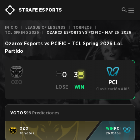
STRAFE ESPORTS
INICIO
|
LEAGUE OF LEGENDS
|
TORNEOS
|
TCL SPRING 2026
|
OZAROX ESPORTS VS PCIFIC - MAY 26, 2026
Ozarox Esports
vs
PCIFIC
–
TCL Spring 2026
LoL
Partido
0
-
3
PCI
OZO
LOSE
WIN
-
Clasificación #183
VOTOS
96 Predicciones
OZO
WIN
PCI
70 Votos
26 Votos