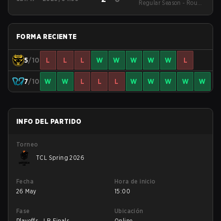
Regular Season - Round
1
FORMA RECIENTE
5
/10
L
L
L
W
W
W
W
W
L
7
/10
W
W
L
L
L
W
W
W
W
W
INFO DEL PARTIDO
Torneo
TCL Spring 2026
Fecha
Hora de inicio
26 May
15:00
Fase
Ubicación
Playoffs - LB Finals
Online