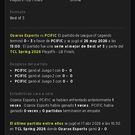
Formato
Best of 3
Ozarox Esports
vs
PCIFIC
El partido de League of Legends
terminó
0 - 3
a favor de
PCIFIC
y se jugó el
26 may 2026
a las
15:00
. El partido fue una
serie al mejor de Best of 3
y parte del
TCL Spring 2026
Playoffs - LB Finals.
Desglose del partido
PCIFIC
ganó el Juego 1 con
0 - 0
PCIFIC
ganó el Juego 2 con
0 - 0
PCIFIC
ganó el Juego 3 con
0 - 0
Estadísticas cara a cara
Ozarox Esports y PCIFIC se habían enfrentado anteriormente
1
veces
. Ozarox Esports había ganado
1 veces
, PCIFIC había
ganado
0 veces
y
0 partidos
terminaron en empate.
El último partido entre ellos
se jugó el 17 abr 2026 a las 16:50
en
TCL Spring 2026
donde
Ozarox Esports
ganó
2 - 0
.