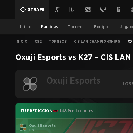
STRAFE
Inicio
Partidas
Torneos
Equipos
Jugad
INICIO
|
CS2
|
TORNEOS
|
CIS LAN CHAMPIONSHIP 5
|
OX
Oxuji Esports
vs
K27
–
CIS LAN
Oxuji Esports
LOS
-
TU PREDICCIÓN
148 Predicciones
Oxuji Esports
11%