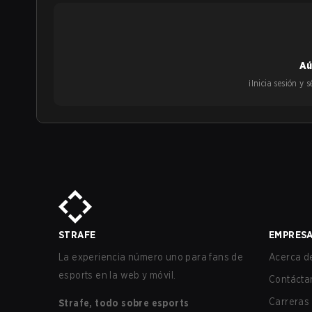
Aú
¡Inicia sesión y
STRAFE
EMPRES
La experiencia número uno para fans de
Acerca de
esports en la web y móvil.
Contácta
Carreras
Strafe, todo sobre esports