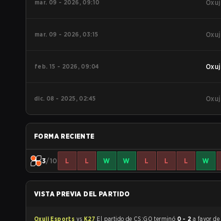
mar. 09 - 2026, 09:10
Oxuj
mar. 09 - 2026, 03:15
Oxuj
feb. 15 - 2026, 09:04
Oxuj
dic. 08 - 2025, 02:45
Oxuj
FORMA RECIENTE
3
/10
L
L
W
W
L
L
L
W
VISTA PREVIA DEL PARTIDO
Oxuji Esports
vs
K27
El partido de CS:GO terminó
0 - 2
a favor d