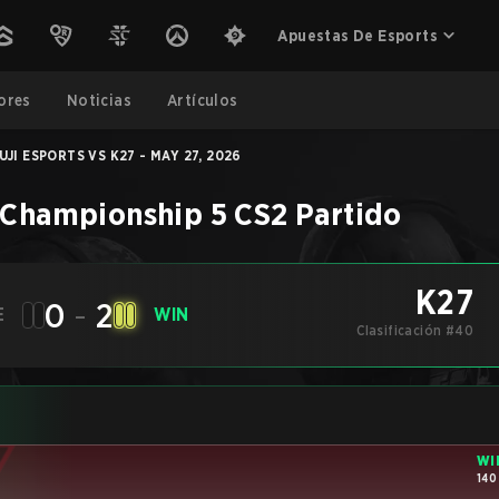
Apuestas De Esports
ores
Noticias
Artículos
UJI ESPORTS VS K27 - MAY 27, 2026
 Championship 5
CS2
Partido
K27
0
-
2
E
WIN
Clasificación #40
WI
140