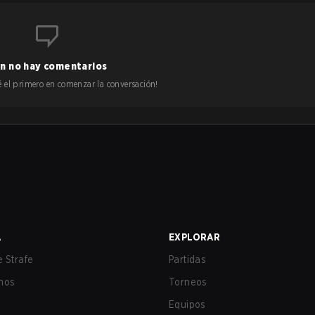
n no hay comentarios
 sé el primero en comenzar la conversación!
A
EXPLORAR
 Strafe
Partidas
nos
Torneos
Equipos