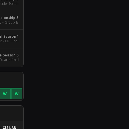
cider Match
pionship 3
C - Group B
rl Season 1
t - LB Final
ue Season 3
Quarterfinal
W
W
en
CIS LAN