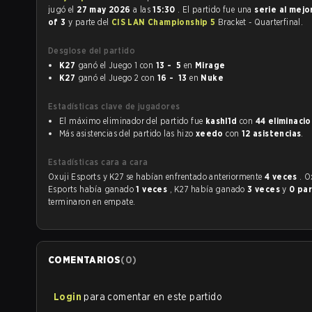
jugó el
27 may 2026
a las
15:30
. El partido fue una
serie al mejo
of 3
y parte del
CIS LAN Championship 5
Bracket - Quarterfinal.
Desglose del partido
K27
ganó el Juego 1 con
13 - 5
en
Mirage
K27
ganó el Juego 2 con
16 - 13
en
Nuke
Estadísticas clave de jugadores
El máximo eliminador del partido fue
kashl1d
con
44 eliminaci
Más asistencias del partido las hizo
xeedo
con
12 asistencias
.
Estadísticas cara a cara
Oxuji Esports y K27 se habían enfrentado anteriormente
4 veces
. O
Esports había ganado
1 veces
, K27 había ganado
3 veces
y
0 pa
terminaron en empate.
COMENTARIOS
(
0
)
Login
para comentar en este partido