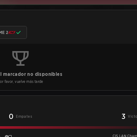
ME 2
l marcador no disponibles
or favor, vuelve más tarde
0
3
Empates
Vict
CIS LAN Cham