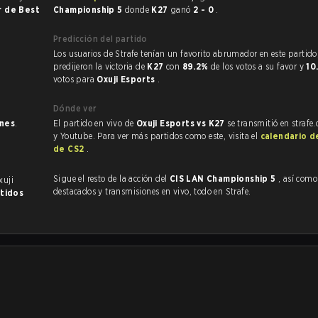
r de Best
Championship 5
donde
K27
ganó
2 - 0
.
Predicción del partido
Los usuarios de Strafe tenían un favorito abrumador en este partido, y
predijeron la victoria de
K27
con
89.2%
de los votos a su favor y
10
votos para
Oxuji Esports
.
Dónde ver
ones
.
El partido en vivo de
Oxuji Esports vs K27
se transmitió en strafe
y Youtube. Para ver más partidos como este, visita el
calendario d
de CS2
.
Sigue el resto de la acción del
CIS LAN Championship 5
, así como VODs
xuji
destacados y transmisiones en vivo, todo en Strafe.
rtidos