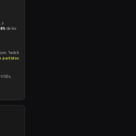
.8%
de los
.com, Twitch
e partidos
,