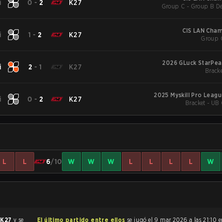
i
0
-
2
K27
Group C - Group B De
CIS LAN Cham
i
1
-
2
K27
Group 
2026 GLuck StarPea
i
2
-
1
K27
Bracke
2025 Myskill Pro Leag
i
0
-
2
K27
Bracket - UB 
L
L
6
/10
W
W
W
L
L
L
L
W
e
K27
y se
El último partido entre ellos
se jugó el 9 mar 2026 a las 21:10 