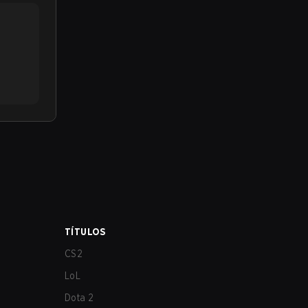
TÍTULOS
CS2
LoL
Dota 2