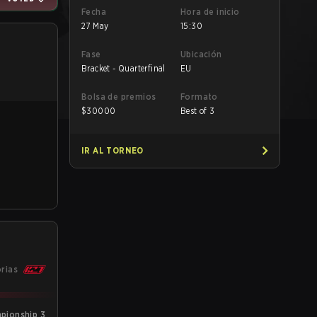
Fecha
Hora de inicio
27 May
15:30
Fase
Ubicación
Bracket - Quarterfinal
EU
Bolsa de premios
Formato
$
30000
Best of 3
IR AL TORNEO
orias
pionship 3