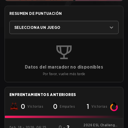
RESUMEN DE PUNTUACIÓN
SELECCIONA UN JUEGO
Datos del marcador no disponibles
Por favor, vuelve más tarde
ENFRENTAMIENTOS ANTERIORES
0
0
1
Victorias
Empates
Victorias
2026 ESL Challenger
0
-
2
feb. 18 - 2026, 06:25