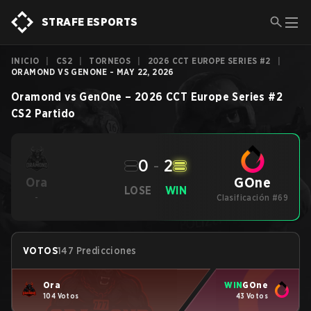
STRAFE ESPORTS
INICIO
|
CS2
|
TORNEOS
|
2026 CCT EUROPE SERIES #2
|
ORAMOND VS GENONE - MAY 22, 2026
Oramond
vs
GenOne
–
2026 CCT Europe Series #2
CS2
Partido
0
-
2
GOne
Ora
LOSE
WIN
-
Clasificación #69
VOTOS
147 Predicciones
Ora
WIN
GOne
104 Votos
43 Votos