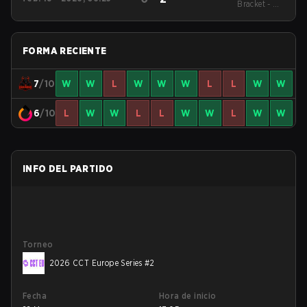
League Season 51:
Bracket - UB
Europe - Cup #1
Quarterfinal
FORMA RECIENTE
7
/10
W
W
L
W
W
W
L
L
W
W
6
/10
L
W
W
L
L
W
W
L
W
W
INFO DEL PARTIDO
Torneo
2026 CCT Europe Series #2
Fecha
Hora de inicio