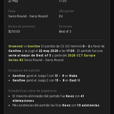
22 May
17:05
Fase
Ubicación
Swiss Round - Swiss Round
EU
Bolsa de premios
Formato
$
25000
Best of 3
Oramond
vs
GenOne
El partido de CS:GO terminó
0 - 2
a favor de
GenOne
y se jugó el
22 may 2026
a las
17:05
. El partido fue una
serie al mejor de Best of 3
y parte del
2026 CCT Europe
Series #2
Swiss Round - Swiss Round.
Desglose del partido
GenOne
ganó el Juego 1 con
13 - 9
en
Nuke
GenOne
ganó el Juego 2 con
13 - 8
en
Dust II
Estadísticas clave de jugadores
El máximo eliminador del partido fue
Keoz
con
41
eliminaciones
.
Más asistencias del partido las hizo
Keoz
con
10 asistencias
.