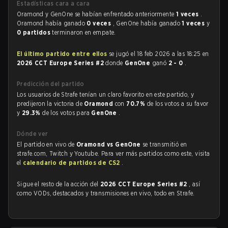
Estadísticas cara a cara
Oramond y GenOne se habían enfrentado anteriormente
1 veces
.
Oramond había ganado
0 veces
, GenOne había ganado
1 veces
y
0 partidos
terminaron en empate.
El último partido entre ellos
se jugó el 18 feb 2026 a las 18:25 en
2026 CCT Europe Series #2
donde
GenOne
ganó
2 - 0
.
Predicción del partido
Los usuarios de Strafe tenían un claro favorito en este partido, y
predijeron la victoria de
Oramond
con
70.7%
de los votos a su favor
y
29.3%
de los votos para
GenOne
.
Dónde ver
El partido en vivo de
Oramond vs GenOne
se transmitió en
strafe.com, Twitch y Youtube. Para ver más partidos como este, visita
el
calendario de partidos de CS2
.
Sigue el resto de la acción del
2026 CCT Europe Series #2
, así
como VODs, destacados y transmisiones en vivo, todo en Strafe.