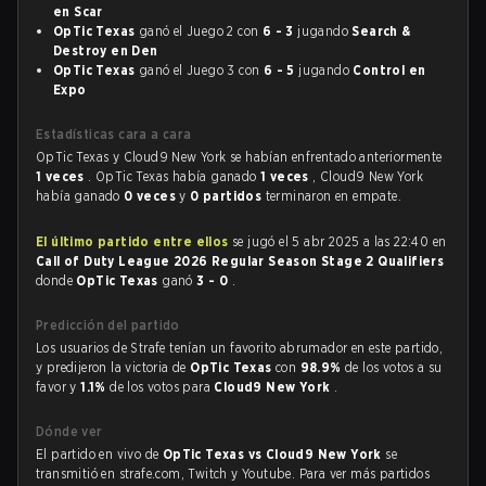
en Scar
OpTic Texas
ganó el Juego 2 con
6 - 3
jugando
Search &
Destroy en Den
OpTic Texas
ganó el Juego 3 con
6 - 5
jugando
Control en
Expo
Estadísticas cara a cara
OpTic Texas y Cloud9 New York se habían enfrentado anteriormente
1 veces
. OpTic Texas había ganado
1 veces
, Cloud9 New York
había ganado
0 veces
y
0 partidos
terminaron en empate.
El último partido entre ellos
se jugó el 5 abr 2025 a las 22:40 en
Call of Duty League 2026 Regular Season Stage 2 Qualifiers
donde
OpTic Texas
ganó
3 - 0
.
Predicción del partido
Los usuarios de Strafe tenían un favorito abrumador en este partido,
y predijeron la victoria de
OpTic Texas
con
98.9%
de los votos a su
favor y
1.1%
de los votos para
Cloud9 New York
.
Dónde ver
El partido en vivo de
OpTic Texas vs Cloud9 New York
se
transmitió en strafe.com, Twitch y Youtube. Para ver más partidos