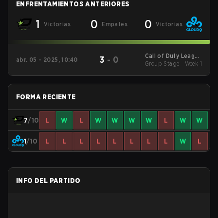
ENFRENTAMIENTOS ANTERIORES
1
0
0
Victorias
Empates
Victorias
Call of Duty League
3
-
0
abr. 05 - 2025, 10:40
2025 Regular Season
Group Stage - Week 1
Stage 3 Qualifiers
FORMA RECIENTE
7
/10
L
W
L
W
W
W
W
L
W
W
1
/10
L
L
L
L
L
L
L
L
W
L
INFO DEL PARTIDO