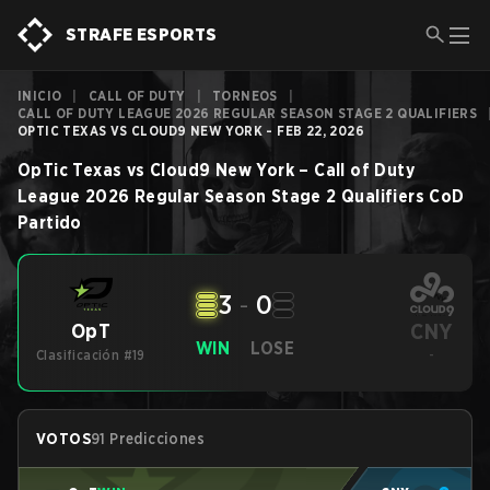
STRAFE ESPORTS
INICIO
|
CALL OF DUTY
|
TORNEOS
|
CALL OF DUTY LEAGUE 2026 REGULAR SEASON STAGE 2 QUALIFIERS
OPTIC TEXAS VS CLOUD9 NEW YORK - FEB 22, 2026
OpTic Texas
vs
Cloud9 New York
–
Call of Duty
League 2026 Regular Season Stage 2 Qualifiers
CoD
Partido
3
-
0
CNY
OpT
WIN
LOSE
Clasificación #19
-
VOTOS
91 Predicciones