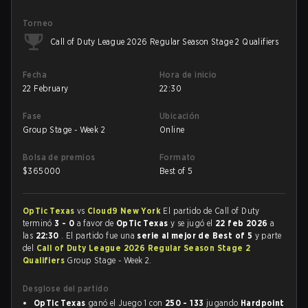
Torneo
Call of Duty League 2026 Regular Season Stage 2 Qualifiers
Fecha
Hora de inicio
22 February
22:30
Fase
Ubicación
Group Stage - Week 2
Online
Bolsa de premios
Formato
$
365000
Best of 5
OpTic Texas
vs
Cloud9 New York
El partido de Call of Duty
terminó
3 - 0
a favor de
OpTic Texas
y se jugó el
22 feb 2026
a
las
22:30
. El partido fue una
serie al mejor de Best of 5
y parte
del
Call of Duty League 2026 Regular Season Stage 2
Qualifiers
Group Stage - Week 2.
Desglose del partido
OpTic Texas
ganó el Juego 1 con
250 - 133
jugando
Hardpoint