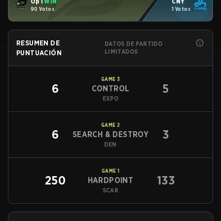
OpT
WIN
CNY
90 Votos
1 Votos
RESUMEN DE
DATOS DE PARTIDO
LIMITADOS
PUNTUACIÓN
GAME
3
6
5
CONTROL
EXPO
GAME
2
6
3
SEARCH & DESTROY
DEN
GAME
1
250
133
HARDPOINT
SCAR