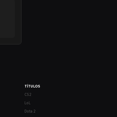
TÍTULOS
CS2
LoL
Dota 2