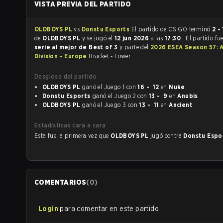
VISTA PREVIA DEL PARTIDO
OLDBOYS PL
vs
Donstu Esports
El partido de CS:GO terminó
2 - 
de
OLDBOYS PL
y se jugó el
12 jun 2026
a las
17:30
. El partido fu
serie al mejor de Best of 3
y parte del
2026 ESEA Season 57: 
Division - Europe
Bracket - Lower.
Desglose del partido
OLDBOYS PL
ganó el Juego 1 con
16 - 12
en
Nuke
Donstu Esports
ganó el Juego 2 con
13 - 9
en
Anubis
OLDBOYS PL
ganó el Juego 3 con
13 - 11
en
Ancient
Estadísticas cara a cara
Esta fue la primera vez que
OLDBOYS PL
jugó contra
Donstu Espo
COMENTARIOS
(
0
)
Login
para comentar en este partido