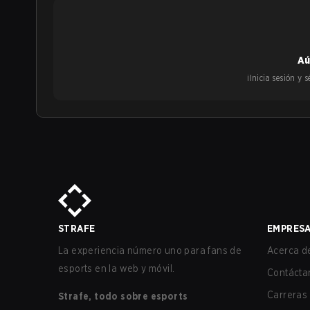
Aú
¡Inicia sesión y
STRAFE
EMPRES
La experiencia número uno para fans de
Acerca de
esports en la web y móvil.
Contácta
Carreras
Strafe, todo sobre esports