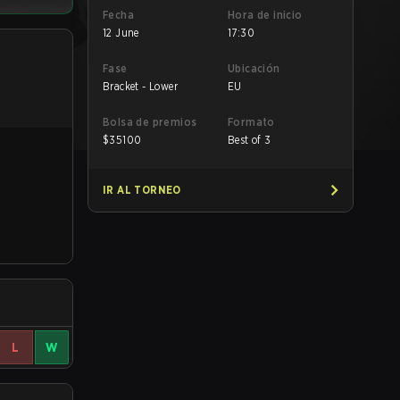
Fecha
Hora de inicio
12 June
17:30
Fase
Ubicación
Bracket - Lower
EU
Bolsa de premios
Formato
$
35100
Best of 3
IR AL TORNEO
L
W