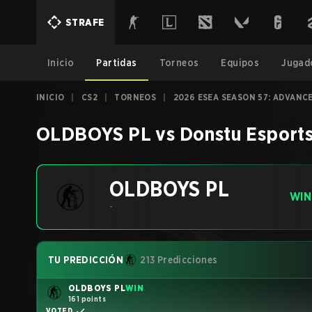
STRAFE
Inicio
Partidas
Torneos
Equipos
Jugad
INICIO
|
CS2
|
TORNEOS
|
2026 ESEA SEASON 57: ADVANCE
OLDBOYS PL
vs
Donstu Esport
OLDBOYS PL
WIN
-
TU PREDICCIÓN
213 Predicciones
OLDBOYS PL
WIN
161 points
VOTED