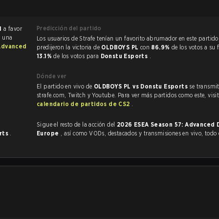
Predicción del partido
1
a favor
e una
Los usuarios de Strafe tenían un favorito abrumador en este partido, y
Advanced
predijeron la victoria de
OLDBOYS PL
con
86.9%
de los votos a su 
13.1%
de los votos para
Donstu Esports
.
Dónde ver
El partido en vivo de
OLDBOYS PL vs Donstu Esports
se transmit
strafe.com, Twitch y Youtube. Para ver más partidos como este, visit
calendario de partidos de CS2
.
Sigue el resto de la acción del
2026 ESEA Season 57: Advanced Di
rts
.
Europe
, así como VODs, destacados y transmisiones en vivo, todo