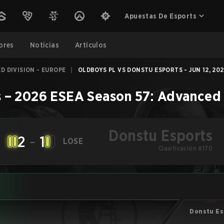
Apuestas De Esports
ores
Noticias
Artículos
D DIVISION - EUROPE
|
OLDBOYS PL VS DONSTU ESPORTS - JUN 12, 20
s
–
2026 ESEA Season 57: Advanced 
Donstu Esports
2
-
1
LOSE
Clasificación #170
Donstu Es