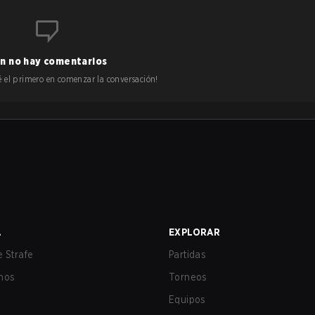
n no hay comentarios
 sé el primero en comenzar la conversación!
A
EXPLORAR
 Strafe
Partidas
nos
Torneos
Equipos