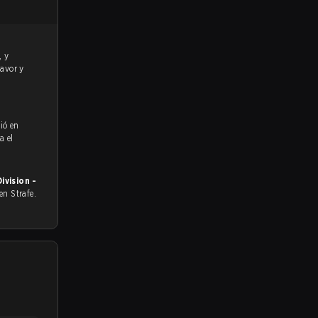
favor y
ió en
a el
vision -
 en Strafe.