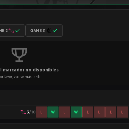
ME 2
GAME 3
l marcador no disponibles
or favor, vuelve más tarde
3
/10
L
W
L
W
L
L
L
L