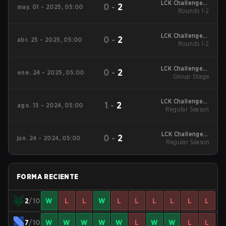
LCK Challengers
0
-
2
may. 01 - 2025, 05:00
League 2025 Rounds
Rounds 1-2
1-2
LCK Challengers
0
-
2
abr. 25 - 2025, 05:00
League 2025 Rounds
Rounds 1-2
1-2
LCK Challengers
0
-
2
ene. 24 - 2025, 05:00
League Kickoff 2025
Group Stage
Group Stage
LCK Challengers
1
-
2
ago. 15 - 2024, 05:00
League Summer 2024
Regular Season
Regular Season
LCK Challengers
0
-
2
jun. 24 - 2024, 05:00
League Summer 2024
Regular Season
Regular Season
FORMA RECIENTE
2
/10
W
L
L
W
L
L
L
L
L
L
7
/10
W
W
W
W
W
L
W
W
L
L