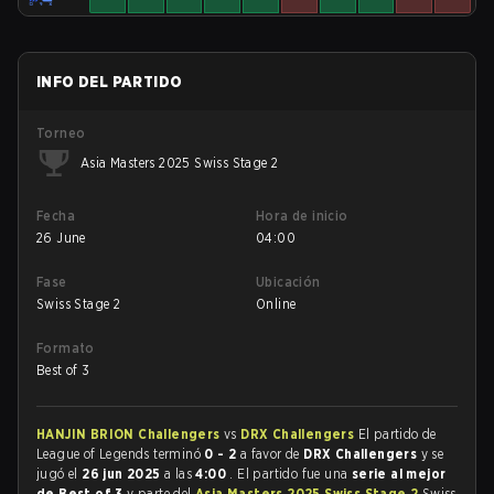
INFO DEL PARTIDO
Torneo
Asia Masters 2025 Swiss Stage 2
Fecha
Hora de inicio
26 June
04:00
Fase
Ubicación
Swiss Stage 2
Online
Formato
Best of 3
HANJIN BRION Challengers
vs
DRX Challengers
El partido de
League of Legends terminó
0 - 2
a favor de
DRX Challengers
y se
jugó el
26 jun 2025
a las
4:00
. El partido fue una
serie al mejor
de Best of 3
y parte del
Asia Masters 2025 Swiss Stage 2
Swiss