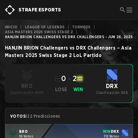
STRAFE ESPORTS
INICIO
|
LEAGUE OF LEGENDS
|
TORNEOS
|
ASIA MASTERS 2025 SWISS STAGE 2
|
HANJIN BRION CHALLENGERS VS DRX CHALLENGERS - JUN 26, 2025
HANJIN BRION Challengers
vs
DRX Challengers
–
Asia
Masters 2025 Swiss Stage 2
LoL
Partido
0
-
2
DRX
BRO
LOSE
WIN
Clasificación #146
Clasificación #68
VOTOS
122 Predicciones
BRO
WIN
DRX
10 Votos
112 Votos