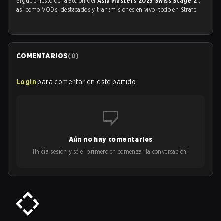
Sigue el resto de la acción del
Asia Masters 2025 Swiss Stage 2
,
así como VODs, destacados y transmisiones en vivo, todo en Strafe.
COMENTARIOS
(
0
)
Login
para comentar en este partido
Aún no hay comentarios
¡Inicia sesión y sé el primero en comenzar la conversación!