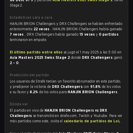
Stage 2.
Estadísticas cara a cara
HANJIN BRION Challengers y DRX Challengers se habían enfrentado
anteriormente
22 veces
. HANJIN BRION Challengers había ganado
7 veces
, DRX Challengers había ganado
15 veces
y
0 partidos
terminaron en empate.
El último partido entre ellos
se jugó el 1 may 2025 a las 5:00 en
Asia Masters 2025 Swiss Stage 2
donde
DRX Challengers
ganó
2 - 0
.
Predicción del partido
Los usuarios de Strafe tenían un favorito abrumador en este partido,
y predijeron la victoria de
DRX Challengers
con
91.8%
de los votos
a su favor y
8.2%
de los votos para
HANJIN BRION Challengers
.
Dónde ver
El partido en vivo de
HANJIN BRION Challengers vs DRX
Challengers
se transmitió en strafe.com, Twitch y Youtube. Para ver
más partidos como este, visita el
calendario de partidos de LoL
.