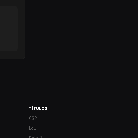
TÍTULOS
CS2
LoL