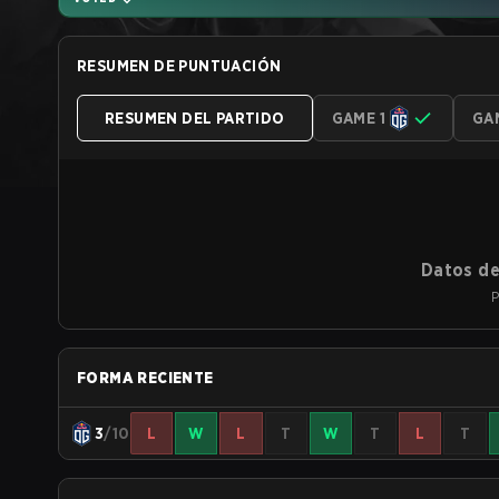
RESUMEN DE PUNTUACIÓN
RESUMEN DEL PARTIDO
GAME 1
GA
Datos de
P
FORMA RECIENTE
3
/10
L
W
L
T
W
T
L
T