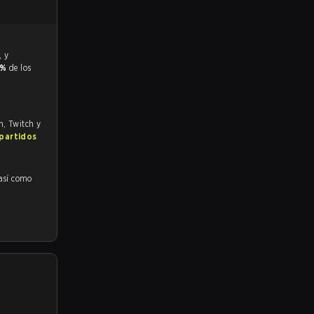
7%
de los
m, Twitch y
 partidos
 así como