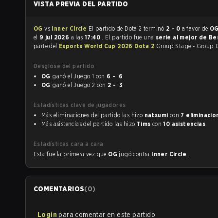
VISTA PREVIA DEL PARTIDO
OG
vs
Inner Circle
El partido de Dota 2 terminó
2 - 0
a favor de
O
el
9 jul 2026
a las
17:40
. El partido fue una
serie al mejor de Be
parte del
Esports World Cup 2026 Dota 2
Group Stage - Group 
Desglose del partido
OG
ganó el Juego 1 con
6 - 6
OG
ganó el Juego 2 con
2 - 3
Estadísticas clave de jugadores
Más eliminaciones del partido las hizo
natsumi
con
7 eliminacio
Más asistencias del partido las hizo
Tims
con
10 asistencias
.
Estadísticas cara a cara
Esta fue la primera vez que
OG
jugó contra
Inner Circle
.
COMENTARIOS
(
0
)
Login
para comentar en este partido