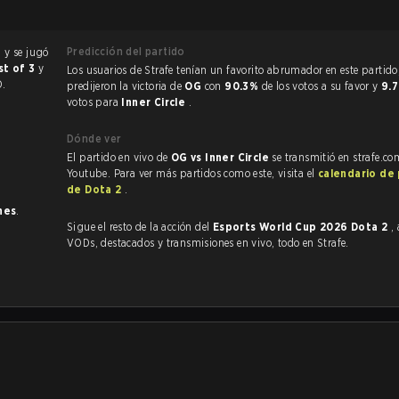
Predicción del partido
G
y se jugó
st of 3
y
Los usuarios de Strafe tenían un favorito abrumador en este partido, y
D.
predijeron la victoria de
OG
con
90.3%
de los votos a su favor y
9.
votos para
Inner Circle
.
Dónde ver
El partido en vivo de
OG vs Inner Circle
se transmitió en strafe.co
Youtube. Para ver más partidos como este, visita el
calendario de
de Dota 2
.
nes
.
Sigue el resto de la acción del
Esports World Cup 2026 Dota 2
,
VODs, destacados y transmisiones en vivo, todo en Strafe.