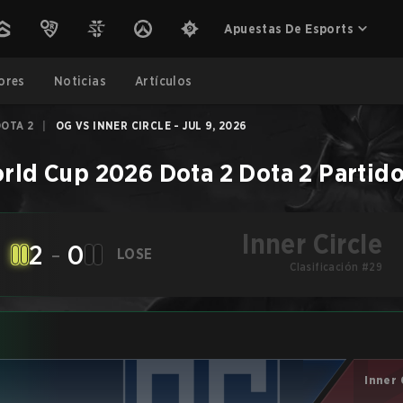
Apuestas De Esports
ores
Noticias
Artículos
DOTA 2
|
OG VS INNER CIRCLE - JUL 9, 2026
rld Cup 2026 Dota 2
Dota 2
Partid
Inner Circle
2
-
0
LOSE
Clasificación #29
Inner 