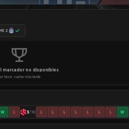
ME 2
l marcador no disponibles
or favor, vuelve más tarde
W
L
3
/10
L
L
L
L
L
L
L
W