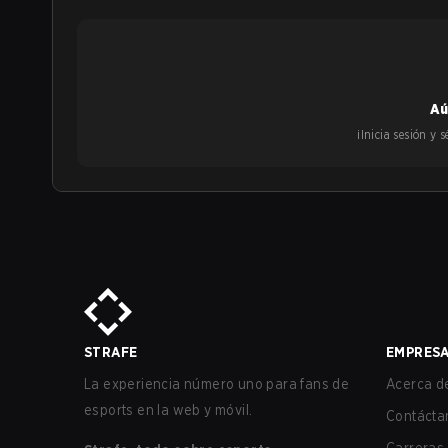
Aú
¡Inicia sesión y
STRAFE
EMPRES
La experiencia número uno para fans de
Acerca de
esports en la web y móvil.
Contácta