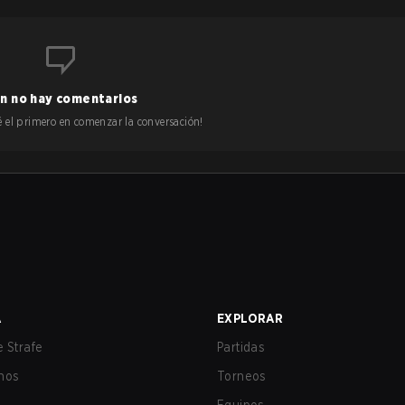
n no hay comentarios
 sé el primero en comenzar la conversación!
A
EXPLORAR
 Strafe
Partidas
nos
Torneos