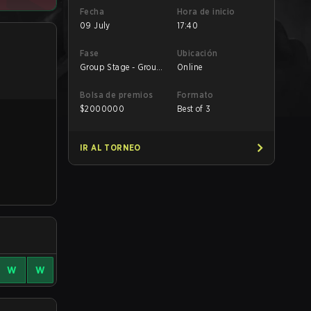
Fecha
Hora de inicio
09 July
17:40
Fase
Ubicación
Group Stage - Group
Online
D
Bolsa de premios
Formato
$
2000000
Best of 3
IR AL TORNEO
W
W