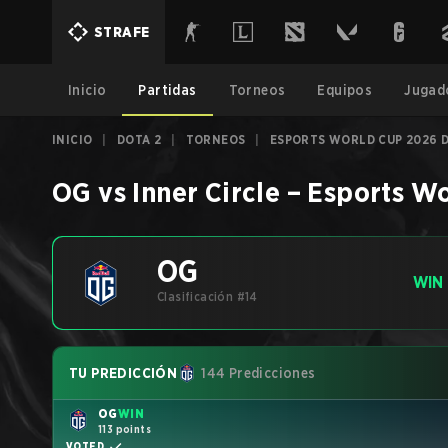
STRAFE
Inicio
Partidas
Torneos
Equipos
Jugad
INICIO
|
DOTA 2
|
TORNEOS
|
ESPORTS WORLD CUP 2026 
OG
vs
Inner Circle
–
Esports Wo
OG
WIN
Clasificación #14
TU PREDICCIÓN
144 Predicciones
OG
WIN
113 points
VOTED