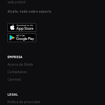
web y móvil.
Strafe, todo sobre esports
EMPRESA
Acerca de Strafe
Contáctanos
Carreras
LEGAL
Política de privacidad