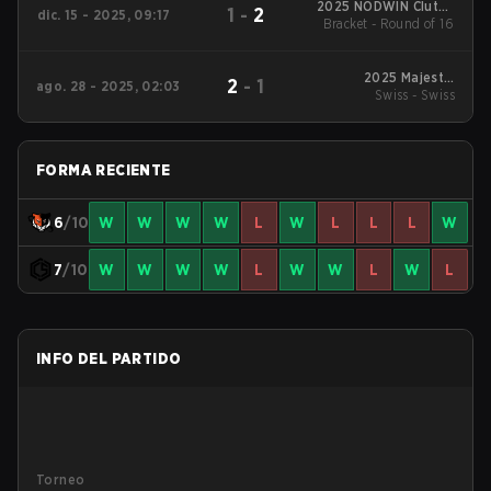
2025 NODWIN Clutch
1
-
2
dic. 15 - 2025, 09:17
Bracket - Round of 16
Series #3
2025 Majestic
2
-
1
ago. 28 - 2025, 02:03
LanDaLan #3
Swiss - Swiss
FORMA RECIENTE
6
/10
W
W
W
W
L
W
L
L
L
W
7
/10
W
W
W
W
L
W
W
L
W
L
INFO DEL PARTIDO
Torneo