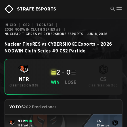
STRAFE ESPORTS
INICIO
|
CS2
|
TORNEOS
|
2026 NODWIN CLUTH SERIES #9
|
NUCLEAR TIGERES VS CYBERSHOKE ESPORTS - JUN 8, 2026
Nuclear TigeRES
vs
CYBERSHOKE Esports
–
2026
NODWIN Cluth Series #9
CS2
Partido
2
-
0
CS
NTR
WIN
LOSE
Clasificación #38
Clasificación #63
VOTOS
202 Predicciones
NTR
WIN
CS
179 Votos
23 Votos