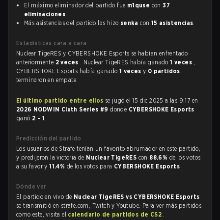
El máximo eliminador del partido fue
m1quse
con
37
eliminaciones
.
Más asistencias del partido las hizo
senka
con
15 asistencias
.
Estadísticas cara a cara
Nuclear TigeRES y CYBERSHOKE Esports se habían enfrentado
anteriormente
2 veces
. Nuclear TigeRES había ganado
1 veces
,
CYBERSHOKE Esports había ganado
1 veces
y
0 partidos
terminaron en empate.
El último partido entre ellos
se jugó el 15 dic 2025 a las 9:17 en
2026 NODWIN Cluth Series #9
donde
CYBERSHOKE Esports
ganó
2 - 1
.
Predicción del partido
Los usuarios de Strafe tenían un favorito abrumador en este partido,
y predijeron la victoria de
Nuclear TigeRES
con
88.6%
de los votos
a su favor y
11.4%
de los votos para
CYBERSHOKE Esports
.
Dónde ver
El partido en vivo de
Nuclear TigeRES vs CYBERSHOKE Esports
se transmitió en strafe.com, Twitch y Youtube. Para ver más partidos
como este, visita el
calendario de partidos de CS2
.