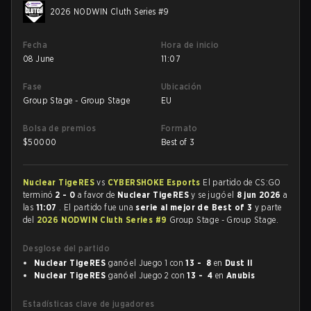
2026 NODWIN Cluth Series #9
Fecha
Hora de inicio
08 June
11:07
Fase
Ubicación
Group Stage - Group Stage
EU
Bolsa de premios
Formato
$
50000
Best of 3
Nuclear TigeRES
vs
CYBERSHOKE Esports
El partido de CS:GO
terminó
2 - 0
a favor de
Nuclear TigeRES
y se jugó el
8 jun 2026
a
las
11:07
. El partido fue una
serie al mejor de Best of 3
y parte
del
2026 NODWIN Cluth Series #9
Group Stage - Group Stage.
Desglose del partido
Nuclear TigeRES
ganó el Juego 1 con
13 - 8
en
Dust II
Nuclear TigeRES
ganó el Juego 2 con
13 - 4
en
Anubis
Estadísticas clave de jugadores