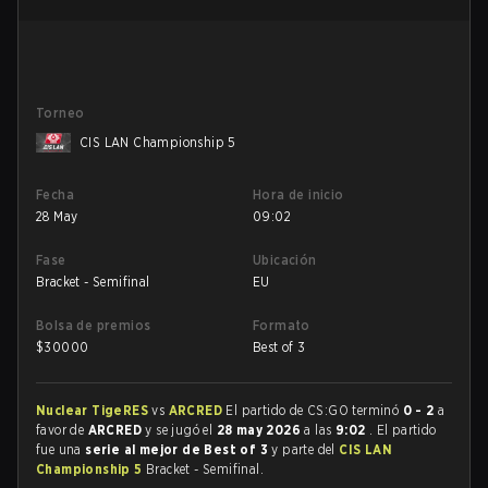
Torneo
CIS LAN Championship 5
Fecha
Hora de inicio
28 May
09:02
Fase
Ubicación
Bracket - Semifinal
EU
Bolsa de premios
Formato
$
30000
Best of 3
Nuclear TigeRES
vs
ARCRED
El partido de CS:GO terminó
0 - 2
a
favor de
ARCRED
y se jugó el
28 may 2026
a las
9:02
. El partido
fue una
serie al mejor de Best of 3
y parte del
CIS LAN
Championship 5
Bracket - Semifinal.