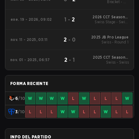
Bracket - UB
1
Quarterfinal
2026 CCT Season 3
1
-
2
ene. 19 - 2026, 09:02
European Series #13
Swiss Stage - Swiss
Stage
2025 JB Pro League
2
-
0
nov. 11 - 2025, 03:11
Swiss - Round 1
2025 CCT Season 3
2
-
1
nov. 01 - 2025, 06:57
European Series #10
Swiss - Swiss
FORMA RECIENTE
6
/10
W
W
W
W
L
W
L
L
L
W
3
/10
L
L
L
W
W
L
L
W
L
L
INFO DEL PARTIDO