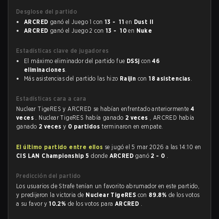
Desglose del partido
ARCRED
ganó el Juego 1 con
13 - 11
en
Dust II
ARCRED
ganó el Juego 2 con
13 - 10
en
Nuke
Estadísticas clave de jugadores
El máximo eliminador del partido fue
DSSj
con
46
eliminaciones
.
Más asistencias del partido las hizo
Raijin
con
18 asistencias
.
Estadísticas cara a cara
Nuclear TigeRES y ARCRED se habían enfrentado anteriormente
4
veces
. Nuclear TigeRES había ganado
2 veces
, ARCRED había
ganado
2 veces
y
0 partidos
terminaron en empate.
El último partido entre ellos
se jugó el 5 mar 2026 a las 14:10 en
CIS LAN Championship 5
donde
ARCRED
ganó
2 - 0
.
Predicción del partido
Los usuarios de Strafe tenían un favorito abrumador en este partido,
y predijeron la victoria de
Nuclear TigeRES
con
89.8%
de los votos
a su favor y
10.2%
de los votos para
ARCRED
.