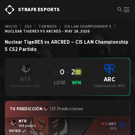
STRAFE ESPORTS
INICIO
|
CS2
|
TORNEOS
|
CIS LAN CHAMPIONSHIP 5
|
NUCLEAR TIGERES VS ARCRED - MAY 28, 2026
Nuclear TigeRES
vs
ARCRED
–
CIS LAN Championship
5
CS2
Partido
0
-
2
ARC
NTR
LOSE
WIN
Clasificación #37
Clasificación #80
TU PREDICCIÓN
137 Predicciones
NTR
WIN
ARC
149 points
10%
VOTED