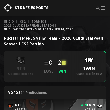
STRAFE ESPORTS
INICIO
|
CS2
|
TORNEOS
|
2026 GLUCK STARPEARL SEASON 1
|
NUCLEAR TIGERES VS 1W TEAM - FEB 14, 2026
Nuclear TigeRES
vs
1w Team
–
2026 GLuck StarPearl
Season 1
CS2
Partido
0
-
2
1WIN
NTR
LOSE
WIN
Clasificación #38
Clasificación #60
VOTOS
24 Predicciones
NTR
WIN
1WIN
22 Votos
2 Votos