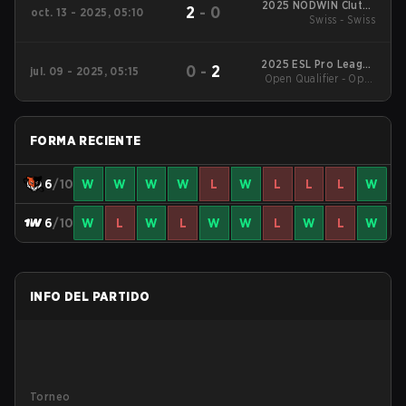
2025 NODWIN Clutch
2
-
0
oct. 13 - 2025, 05:10
Swiss - Swiss
Series #1
2025 ESL Pro League
0
-
2
jul. 09 - 2025, 05:15
Open Qualifier - Open
Season 22
Qualifier Quarterfinal
FORMA RECIENTE
6
/10
W
W
W
W
L
W
L
L
L
W
6
/10
W
L
W
L
W
W
L
W
L
W
INFO DEL PARTIDO
Torneo