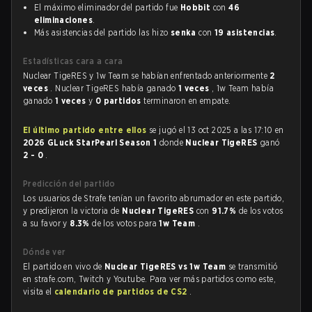
El máximo eliminador del partido fue
Hobbit
con
46
eliminaciones
.
Más asistencias del partido las hizo
senka
con
19 asistencias
.
Estadísticas cara a cara
Nuclear TigeRES y 1w Team se habían enfrentado anteriormente
2
veces
. Nuclear TigeRES había ganado
1 veces
, 1w Team había
ganado
1 veces
y
0 partidos
terminaron en empate.
El último partido entre ellos
se jugó el 13 oct 2025 a las 17:10 en
2026 GLuck StarPearl Season 1
donde
Nuclear TigeRES
ganó
2 - 0
.
Predicción del partido
Los usuarios de Strafe tenían un favorito abrumador en este partido,
y predijeron la victoria de
Nuclear TigeRES
con
91.7%
de los votos
a su favor y
8.3%
de los votos para
1w Team
.
Dónde ver
El partido en vivo de
Nuclear TigeRES vs 1w Team
se transmitió
en strafe.com, Twitch y Youtube. Para ver más partidos como este,
visita el
calendario de partidos de CS2
.