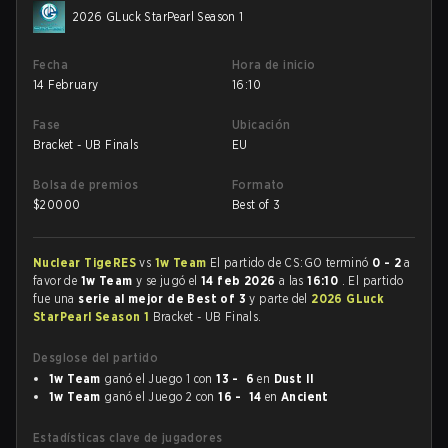
2026 GLuck StarPearl Season 1
Fecha
Hora de inicio
14 February
16:10
Fase
Ubicación
Bracket - UB Finals
EU
Bolsa de premios
Formato
$
20000
Best of 3
Nuclear TigeRES
vs
1w Team
El partido de CS:GO terminó
0 - 2
a
favor de
1w Team
y se jugó el
14 feb 2026
a las
16:10
. El partido
fue una
serie al mejor de Best of 3
y parte del
2026 GLuck
StarPearl Season 1
Bracket - UB Finals.
Desglose del partido
1w Team
ganó el Juego 1 con
13 - 6
en
Dust II
1w Team
ganó el Juego 2 con
16 - 14
en
Ancient
Estadísticas clave de jugadores