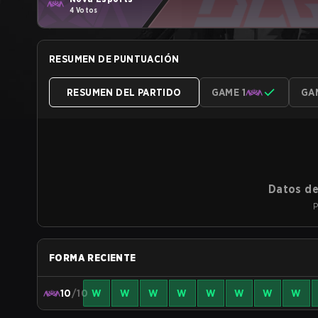
4 Votos
RESUMEN DE PUNTUACIÓN
RESUMEN DEL PARTIDO
GAME 1
GA
Datos de
P
FORMA RECIENTE
10
/10
W
W
W
W
W
W
W
W