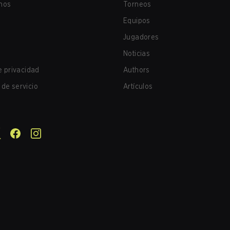
nos
Torneos
Equipos
Jugadores
Noticias
de privacidad
Authors
de servicio
Artículos