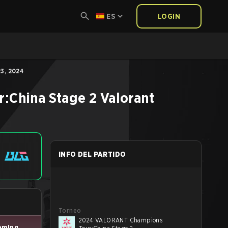
ES
LOGIN
3, 2024
:China Stage 2
Valorant
INFO DEL PARTIDO
Torneo
2024 VALORANT Champions
Gaming