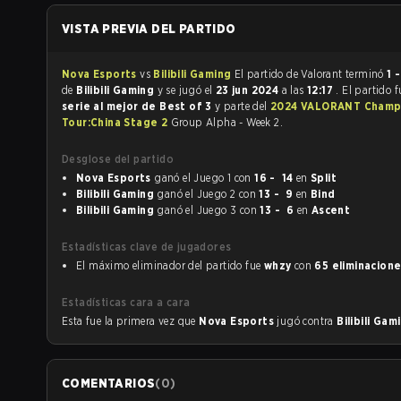
VISTA PREVIA DEL PARTIDO
Nova Esports
vs
Bilibili Gaming
El partido de Valorant terminó
1 -
de
Bilibili Gaming
y se jugó el
23 jun 2024
a las
12:17
. El partido 
serie al mejor de Best of 3
y parte del
2024 VALORANT Champ
Tour:China Stage 2
Group Alpha - Week 2.
Desglose del partido
Nova Esports
ganó el Juego 1 con
16 - 14
en
Split
Bilibili Gaming
ganó el Juego 2 con
13 - 9
en
Bind
Bilibili Gaming
ganó el Juego 3 con
13 - 6
en
Ascent
Estadísticas clave de jugadores
El máximo eliminador del partido fue
whzy
con
65 eliminacion
Estadísticas cara a cara
Esta fue la primera vez que
Nova Esports
jugó contra
Bilibili Ga
COMENTARIOS
(
0
)