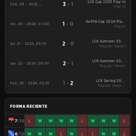
LCK Cup 2025 Play-In
3
-
1
feb. 09 - 2025,
Play-In
06:00
KeSPA Cup 2024 Play-
1
-
0
dic. 04 - 2024, 07:00
Play-In
In
LCK Summer 2024
2
-
0
jul. 21 - 2024, 09:10
Regular Season
Regular Season
LCK Summer 2024
2
-
1
jun. 22 - 2024, 06:00
Regular Season
Regular Season
LCK Spring 2024
1
-
2
feb. 29 - 2024, 02:10
Regular Season
Regular Season -
Regular Season
FORMA RECIENTE
7
/10
L
W
W
W
W
L
W
W
W
L
6
/10
W
W
W
L
W
L
L
W
W
L