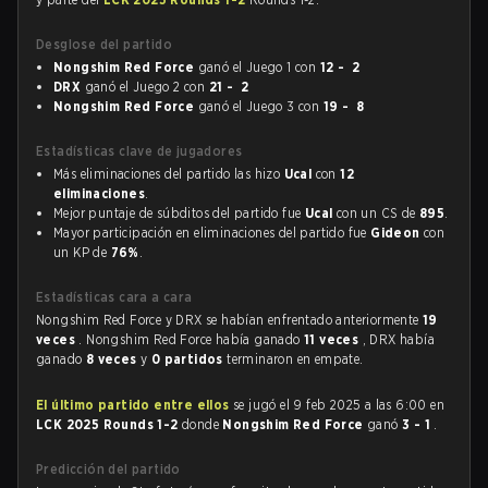
Desglose del partido
Nongshim Red Force
ganó el Juego 1 con
12 - 2
DRX
ganó el Juego 2 con
21 - 2
Nongshim Red Force
ganó el Juego 3 con
19 - 8
Estadísticas clave de jugadores
Más eliminaciones del partido las hizo
Ucal
con
12
eliminaciones
.
Mejor puntaje de súbditos del partido fue
Ucal
con un CS de
895
.
Mayor participación en eliminaciones del partido fue
Gideon
con
un KP de
76%
.
Estadísticas cara a cara
Nongshim Red Force y DRX se habían enfrentado anteriormente
19
veces
. Nongshim Red Force había ganado
11 veces
, DRX había
ganado
8 veces
y
0 partidos
terminaron en empate.
El último partido entre ellos
se jugó el 9 feb 2025 a las 6:00 en
LCK 2025 Rounds 1-2
donde
Nongshim Red Force
ganó
3 - 1
.
Predicción del partido