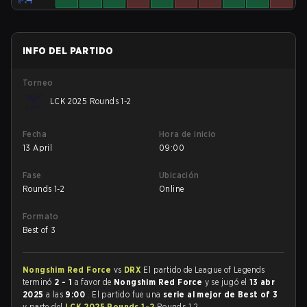
INFO DEL PARTIDO
Torneo
LCK 2025 Rounds 1-2
Fecha
Hora de inicio
13 April
09:00
Fase
Ubicación
Rounds 1-2
Online
Formato
Best of 3
Nongshim Red Force
vs
DRX
El partido de League of Legends
terminó
2 - 1
a favor de
Nongshim Red Force
y se jugó el
13 abr
2025
a las
9:00
. El partido fue una
serie al mejor de Best of 3
y parte del
LCK 2025 Rounds 1-2
Rounds 1-2.