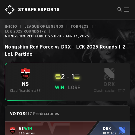
STRAFE ESPORTS
INICIO
|
LEAGUE OF LEGENDS
|
TORNEOS
|
LCK 2025 ROUNDS 1-2
|
NONGSHIM RED FORCE VS DRX - APR 13, 2025
Nongshim Red Force
vs
DRX
–
LCK 2025 Rounds 1-2
LoL
Partido
2
-
1
DRX
NS
WIN
LOSE
Clasificación #83
Clasificación #117
VOTOS
417 Predicciones
NS
WIN
DRX
336 Votos
81 Votos