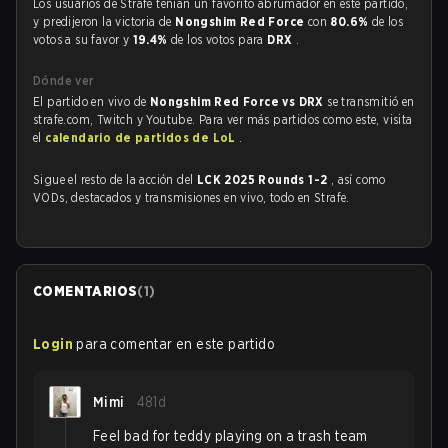
Los usuarios de Strafe tenían un favorito abrumador en este partido,
y predijeron la victoria de
Nongshim Red Force
con
80.6%
de los
votos a su favor y
19.4%
de los votos para
DRX
.
Dónde ver
El partido en vivo de
Nongshim Red Force vs DRX
se transmitió en
strafe.com, Twitch y Youtube. Para ver más partidos como este, visita
el
calendario de partidos de LoL
.
Sigue el resto de la acción del
LCK 2025 Rounds 1-2
, así como
VODs, destacados y transmisiones en vivo, todo en Strafe.
COMENTARIOS
(
1
)
Login
para comentar en este partido
Mimi
481d
Feel bad for teddy playing on a trash team