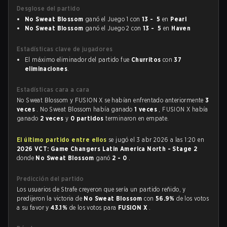
Desglose del partido
No Sweat Blossom
ganó el Juego 1 con
13 - 5
en
Pearl
No Sweat Blossom
ganó el Juego 2 con
13 - 5
en
Haven
Estadísticas clave de jugadores
El máximo eliminador del partido fue
Churritos
con
37
eliminaciones
.
Estadísticas cara a cara
No Sweat Blossom y FUSION X se habían enfrentado anteriormente
3
veces
. No Sweat Blossom había ganado
1 veces
, FUSION X había
ganado
2 veces
y
0 partidos
terminaron en empate.
El último partido entre ellos
se jugó el 3 abr 2026 a las 1:20 en
2026 VCT: Game Changers Latin America North - Stage 2
donde
No Sweat Blossom
ganó
2 - 0
.
Predicción del partido
Los usuarios de Strafe creyeron que sería un partido reñido, y
predijeron la victoria de
No Sweat Blossom
con
56.9%
de los votos
a su favor y
43.1%
de los votos para
FUSION X
.