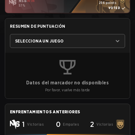
NSB
WIN
256 points
57%
VOTED
RESUMEN DE PUNTUACIÓN
SELECCIONA UN JUEGO
Datos del marcador no disponibles
Por favor, vuelve más tarde
ENFRENTAMIENTOS ANTERIORES
1
0
2
Victorias
Empates
Victorias