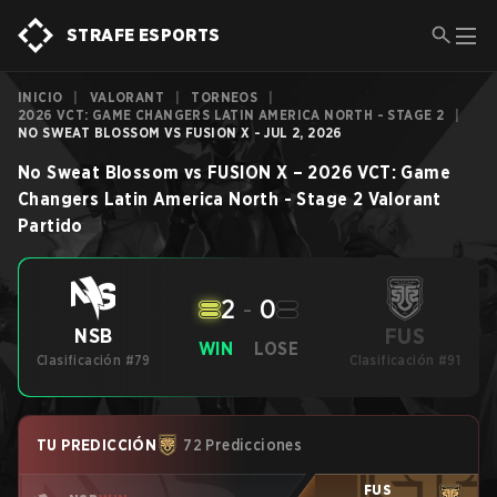
STRAFE ESPORTS
INICIO
|
VALORANT
|
TORNEOS
|
2026 VCT: GAME CHANGERS LATIN AMERICA NORTH - STAGE 2
|
NO SWEAT BLOSSOM VS FUSION X - JUL 2, 2026
No Sweat Blossom
vs
FUSION X
–
2026 VCT: Game
Changers Latin America North - Stage 2
Valorant
Partido
2
-
0
FUS
NSB
WIN
LOSE
Clasificación #79
Clasificación #91
TU PREDICCIÓN
72 Predicciones
FUS