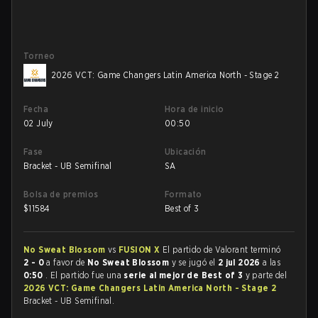
Torneo
2026 VCT: Game Changers Latin America North - Stage 2
Fecha
Hora de inicio
02 July
00:50
Fase
Ubicación
Bracket - UB Semifinal
SA
Bolsa de premios
Formato
$
11584
Best of 3
No Sweat Blossom
vs
FUSION X
El partido de Valorant terminó
2 - 0
a favor de
No Sweat Blossom
y se jugó el
2 jul 2026
a las
0:50
. El partido fue una
serie al mejor de Best of 3
y parte del
2026 VCT: Game Changers Latin America North - Stage 2
Bracket - UB Semifinal.